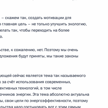
развития авиации общего
– скажем так, создать мотивации для
 главная цель – не только улучшить экологию,
елать так, чтобы переходить на более
о.
стве, к сожалению, нет. Поэтому мы очень
та по контролю
едложения будут приняты, мы такие законы
ента
ющей сейчас является тема так называемого
ик за счёт использования современных,
ктивных технологий, в том числе
та по вопросу повышения
очников энергии. Эта тема абсолютно актуальна
коммунальных услуг
ивы, свои цели по энергоэффективности, поэтому
льства надо состыковать вот с этим самым