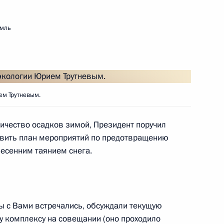
емль
ть следующие материалы
 – полпредом Президента
ем Трутневым.
ичество осадков зимой, Президент поручил
вить план мероприятий по предотвращению
 – полпредом Президента
весенним таянием снега.
ы с Вами встречались, обсуждали текущую
у комплексу на совещании (оно проходило
твий паводков