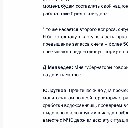
момент, будем составлять свой национ
Государственного совета по вопро
работа тоже будет проведена.
государственного регулирования 
среды
Что же касается второго вопроса, сит
27 мая 2010 года, 15:00
Я бы хотел такую карту показать: кра
превышение запасов снега – более 50 
превышают среднегодовую норму в дв
Рабочая встреча с Министром прир
Юрием Трутневым
Д.Медведев:
Мне губернаторы говорил
на девять метров.
25 февраля 2010 года, 17:30
Ю.Трутнев:
Практически до дна промё
мониторингом по всей территории стр
Стенографический отчёт о совещан
сработки водохранилищ, проверяем вс
энергетики
выделено около двух миллиардов руб
вместе с МЧС держим всю эту ситуаци
14 декабря 2009 года, 15:00