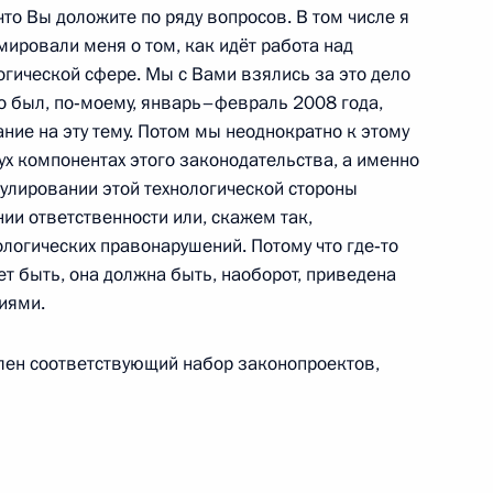
что Вы доложите по ряду вопросов. В том числе я
ировали меня о том, как идёт работа над
гической сфере. Мы с Вами взялись за это дело
это был, по‑моему, январь–февраль 2008 года,
ние на эту тему. Потом мы неоднократно к этому
тратегии развития ТЭК
ух компонентах этого законодательства, а именно
гулировании этой технологической стороны
ении ответственности или, скажем так,
логических правонарушений. Потому что где‑то
ет быть, она должна быть, наоборот, приведена
вещания с полномочными
иями.
еральных округах
влен соответствующий набор законопроектов,
ва