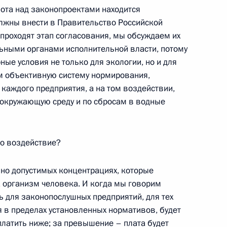
ота над законопроектами находится
лжны внести в Правительство Российской
 проходят этап согласования, мы обсуждаем их
ьными органами исполнительной власти, потому
ва
рные условия не только для экологии, но и для
м объективную систему нормирования,
 каждого предприятия, а на том воздействии,
 окружающую среду и по сбросам в водные
ым и Владимиром Пучковым
то воздействие?
но допустимых концентрациях, которые
тве и Администрации
а организм человека. И когда мы говорим
ть для законопослушных предприятий, для тех
я в пределах установленных нормативов, будет
 платить ниже; за превышение – плата будет