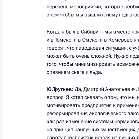
Администрации Президента и Сове
перечень мероприятий, которые необх
с тем чтобы мы вышли к нему подгот
22 мая 2012 года, 10:05
Когда я был в Сибири – мы вместе при
и в Томске, и в Омске, и в Кемерово я 
Перечень поручений по итогам ра
говорят, что паводковая ситуация, с 
Президента в Кемеровской области
может быть очень сложной. Нужно под
8 сентября 2011 года, 19:10
того, чтобы минимизировать возможн
с таянием снега и льда.
Ю.Трутнев:
Да, Дмитрий Анатольевич. 
Рабочая встреча с Министром прир
вопрос. Я хотел сказать о том, что мы
Юрием Трутневым
мотивировать предприятия к применени
30 декабря 2010 года, 17:00
реформирования экологического закон
как раз изменение системы нормирова
на принцип наилучших существующих, 
работу предприятий исходя из лучших 
Стенографический отчёт о заседан