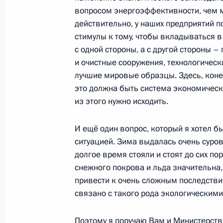
вопросом энергоэффективности, чем м
действительно, у наших предприятий 
Назначены члены наблюдательного
стимулы к тому, чтобы вкладываться 
с одной стороны, а с другой стороны –
«Росатом»
и очистные сооружения, технологическ
4 сентября 2012 года, 11:00
лучшие мировые образцы. Здесь, конеч
это должна быть система экономическ
из этого нужно исходить.
Об исполнении поручения Президе
направленной на достижение в Мо
И ещё один вопрос, который я хотел б
окружающей среды, соответствующ
ситуацией. Зима выдалась очень суров
мировых финансовых центрах
долгое время стояли и стоят до сих п
снежного покрова и льда значительна,
25 июля 2012 года, 15:00
привести к очень сложным последствия
связано с такого рода экологическим
Владимир Путин подписал указы о 
Поэтому я поручаю Вам и Министерств