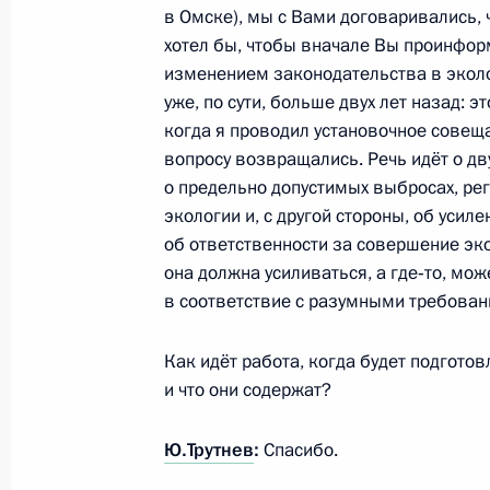
в Омске), мы с Вами договаривались, 
4 сентября 2014 года, 14:00
хотел бы, чтобы вначале Вы проинформ
изменением законодательства в эколо
уже, по сути, больше двух лет назад: 
когда я проводил установочное совеща
Заседание Комиссии по вопросам с
вопросу возвращались. Речь идёт о дв
и экологической безопасности
о предельно допустимых выбросах, ре
4 июня 2014 года, 21:10
экологии и, с другой стороны, об усил
об ответственности за совершение эко
она должна усиливаться, а где‑то, мож
Перечень поручений по итогам со
в соответствие с разумными требован
представителями Президента в фед
Как идёт работа, когда будет подгото
7 мая 2014 года, 12:00
и что они содержат?
Ю.Трутнев
:
Спасибо.
Совещание с членами Правительст