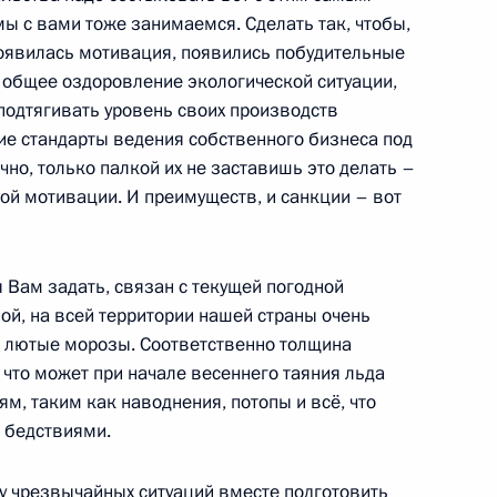
ы с вами тоже занимаемся. Сделать так, чтобы,
появилась мотивация, появились побудительные
 совета госкорпорации
в общее оздоровление экологической ситуации,
 подтягивать уровень своих производств
ие стандарты ведения собственного бизнеса под
но, только палкой их не заставишь это делать –
ой мотивации. И преимуществ, и санкции – вот
нта о разработке программы,
скве нормативов качества
ы Вам задать, связан с текущей погодной
их нормативам в ведущих
ой, на всей территории нашей страны очень
ор лютые морозы. Соответственно толщина
 что может при начале весеннего таяния льда
м, таким как наводнения, потопы и всё, что
и бедствиями.
назначении руководства
у чрезвычайных ситуаций вместе подготовить