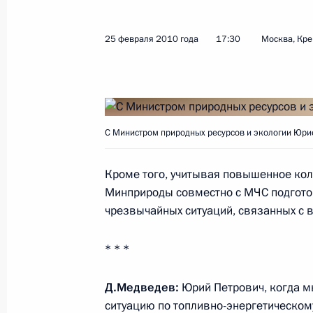
25 февраля 2010 года
17:30
Москва, Кр
Показа
Рабочая встреча с вице-премьером
в ДФО Юрием Трутневым
С Министром природных ресурсов и экологии Юри
5 июня 2015 года, 14:30
Кроме того, учитывая повышенное кол
Минприроды совместно с МЧС подгото
Рабочая встреча с вице-премьером
чрезвычайных ситуаций, связанных с 
в ДФО Юрием Трутневым
19 января 2015 года, 13:15
* * *
Д.Медведев:
Юрий Петрович, когда м
ситуацию по топливно-энергетическом
Совещание по ликвидации последс