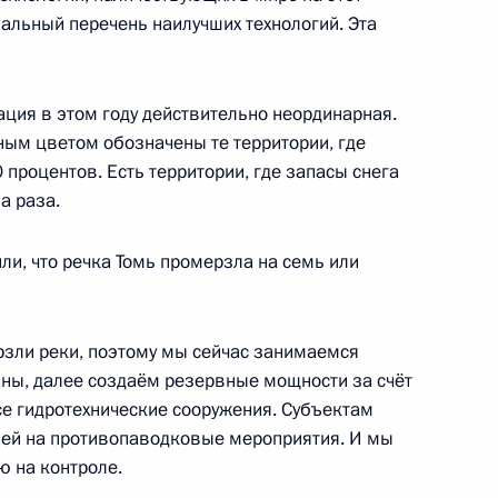
альный перечень наилучших технологий. Эта
сам совершенствования
в сфере охраны окружающей
уация в этом году действительно неординарная.
сным цветом обозначены те территории, где
процентов. Есть территории, где запасы снега
а раза.
одных ресурсов и экологии
и, что речка Томь промерзла на семь или
рзли реки, поэтому мы сейчас занимаемся
аны, далее создаём резервные мощности за счёт
ии по вопросам развития
е гидротехнические сооружения. Субъектам
лей на противопаводковые мероприятия. И мы
ю на контроле.