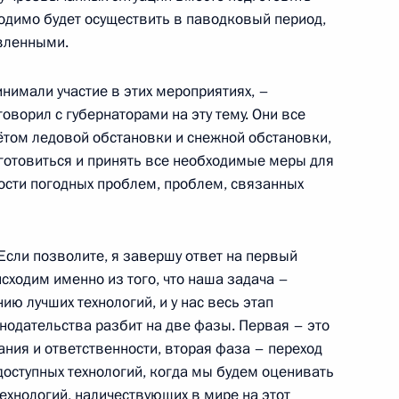
та Безопасности
одимо будет осуществить в паводковый период,
овленными.
нимали участие в этих мероприятиях, –
говорил с губернаторами на эту тему. Они все
боты мобильной приёмной
учётом ледовой обстановки и снежной обстановки,
готовиться и принять все необходимые меры для
ости погодных проблем, проблем, связанных
Если позволите, я завершу ответ на первый
одных ресурсов и экологии
 исходим именно из того, что наша задача –
ю лучших технологий, и у нас весь этап
одательства разбит на две фазы. Первая – это
ния и ответственности, вторая фаза – переход
доступных технологий, когда мы будем оценивать
технологий, наличествующих в мире на этот
ии президиума