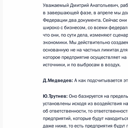
26 марта 2014 года, 17:00
Уважаемый Дмитрий Анатольевич, раб
в завершающей фазе, в апреле мы до
Федерации два документа. Сейчас они
широко с бизнесом, со всеми федерал
Совещание с членами Правительст
что они, по сути дела, изменяют сцена
15 января 2014 года, 17:30
экономики. Мы действительно создае
основанную не на частных лимитах для
которое предприятие осуществляет на
источники, и по выбросам в воздух.
Рабочая встреча с Юрием Трутнев
10 октября 2013 года, 18:00
Д.Медведев:
А как подсчитывается э
Ю.Трутнев:
Оно базируется на предель
Кадровые изменения в Правительс
установлены исходя из воздействия н
Президента
об ответственности, то ответственнос
предприятий, которые будут находитьс
31 августа 2013 года, 16:30
даже ниже, то есть предприятия будут