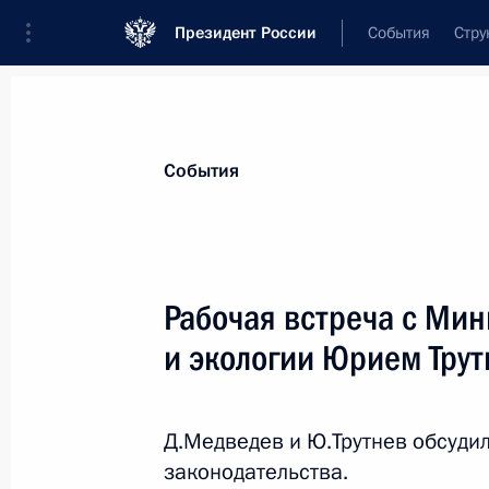
Президент России
События
Стру
Материалы по выбранной персоне
События
Трутнев
,
Юрий
Петрович
Заместитель Председателя Правительс
Рабочая встреча с Ми
Федерации – полномочный представит
Российской Федерации в Дальневост
и экологии Юрием Тру
округе
Д.Медведев и Ю.Трутнев обсуди
Биография
Лента событий
законодательства.