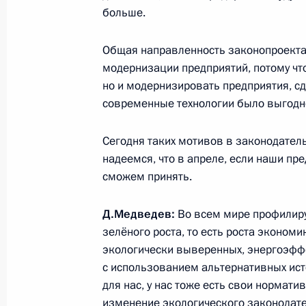
больше.
Заседание Комиссии по вопросам 
Общая направленность законопроекта 
назначения
модернизации предприятий, потому что
но и модернизировать предприятия, сд
14 июня 2013 года, 17:00
современные технологии было выгодн
Сегодня таких мотивов в законодатель
Заседание рабочей группы Госсове
надеемся, что в апреле, если наши пр
за выполнением поручений Презид
сможем принять.
13 июня 2013 года, 17:00
Д.Медведев:
Во всем мире профилиру
зелёного роста, то есть роста эконом
экологически выверенных, энергоэффе
Заседание рабочей группы Госсове
с использованием альтернативных ист
качества предоставления жилищно-
для нас, у нас тоже есть свои нормат
15 февраля 2013 года, 20:00
изменение экологического законодате