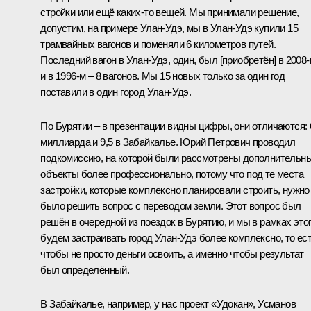
стройки или ещё каких-то вещей. Мы принимали решение,
допустим, на примере Улан-Удэ, мы в Улан-Удэ купили 15
трамвайных вагонов и поменяли 6 километров путей.
Последний вагон в Улан-Удэ, один, был [приобретён] в 2008-
и в 1996-м – 8 вагонов. Мы 15 новых только за один год
поставили в один город Улан-Удэ.
По Бурятии – в презентации видны цифры, они отличаются: 
миллиарда и 9,5 в Забайкалье. Юрий Петрович проводил
подкомиссию, на которой были рассмотрены дополнительн
объекты более профессионально, потому что под те места
застройки, которые комплексно планировали строить, нужно
было решить вопрос с переводом земли. Этот вопрос был
решён в очередной из поездок в Бурятию, и мы в рамках это
будем застраивать город Улан-Удэ более комплексно, то ес
чтобы не просто деньги освоить, а именно чтобы результат
был определённый.
В Забайкалье, например, у нас проект «Удокан», Усманов