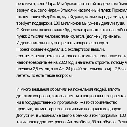
реализует, село Чара. Мы буквально на той неделе там был
вернулись, село Чара – 3 тысячи населённый пункт. Проеха
школу, садик «Берёзка», музей даже, малые народы живут, э
требует поддержки, 180 миллионов мы уже выделили туда.
Сейчас комплексно также будем застраивать этот населён
пункт, 2 тысячи человек планируется, [должны] приехать.
И дополнительно нужно решать вопрос аэропорта.
Проектирование сделали, с экспертизой вышли,
соответственно, взлётная полоса в комплексном плане есть
надо переводить её на 2020 год и начинать строить, потому 
поездом 2,5 суток, а на АН-24 (по 40 лет самолетам) – 2,5 ча
лететь. То есть такие вопросы.
И много внимания обратили на пожелания людей, вплоть
до таких вопросов, которых нет ни в национальных проектах
ни в государственных программах, – это строительство
простых, элементарных спортивных площадок во дворах.
Допустим, в Забайкалье было в рамках этой программы 100
таких площадок построено. Автомобили, 88 автобусов. Раз