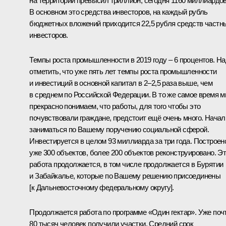
на территории превысил триллион, сегодня 1160 миллиардов
В основном это средства инвесторов, на каждый рубль
бюджетных вложений приходится 22,5 рубля средств частн
инвесторов.
Темпы роста промышленности в 2019 году – 6 процентов. Н
отметить, что уже пять лет темпы роста промышленности
и инвестиций в основной капитал в 2–2,5 раза выше, чем
в среднем по Российской Федерации. В то же самое время 
прекрасно понимаем, что работы, для того чтобы это
почувствовали граждане, предстоит ещё очень много. Начал
заниматься по Вашему поручению социальной сферой.
Инвестируется в целом 93 миллиарда за три года. Построен
уже 300 объектов, более 200 объектов реконструировано. Э
работа продолжается, в том числе продолжается в Бурятии
и Забайкалье, которые по Вашему решению присоединены
[к Дальневосточному федеральному округу].
Продолжается работа по программе «Один гектар». Уже поч
80 тысяч человек получили участки. Средний срок