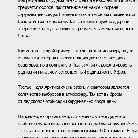
Мы работаем с судами такого класса в высоких широтах, а 
требуется особое, пристальное внимание к охране
окружающей среды. На ледоколах этой серии применяются
безотходные технологии. Так, за время службы ядерной
энергетической установки не требуется замена выносного
блока.
Кроме того, второй пример ‒ это защита от ионизирующего
излучения, которая отсекает радиацию не только двух
реакторов, но и солнечную. Так, внутри ледокола уровень
радиации ниже, чем естественный радиационный фон.
Третье ‒ для Арктики очень важным фактором является
количество выбросов в атмосферу. Так вот выбросы
от ледоколов этой серии кардинально сокращены.
Например, выбросы сажи, или чёрного углерода, ‒ это
наиболее чувствительное вещество для благополучия Аркт
‒ составляют в год всего полкилограмма, 500 граммов. Если
сравнивать с выбросами обычной угольной котельной, это