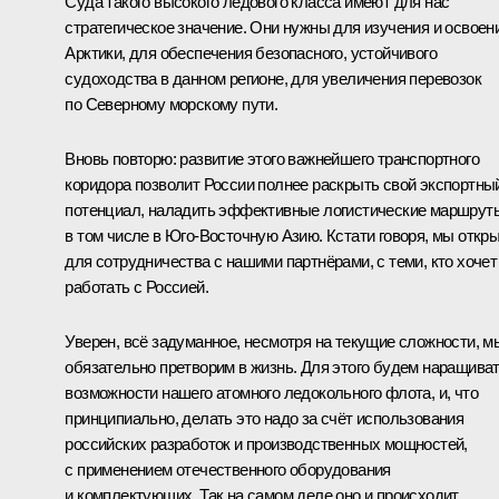
Суда такого высокого ледового класса имеют для нас
стратегическое значение. Они нужны для изучения и освоен
Арктики, для обеспечения безопасного, устойчивого
судоходства в данном регионе, для увеличения перевозок
по Северному морскому пути.
Вновь повторю: развитие этого важнейшего транспортного
коридора позволит России полнее раскрыть свой экспортны
потенциал, наладить эффективные логистические маршрут
в том числе в Юго-Восточную Азию. Кстати говоря, мы откр
для сотрудничества с нашими партнёрами, с теми, кто хочет
работать с Россией.
Уверен, всё задуманное, несмотря на текущие сложности, м
обязательно претворим в жизнь. Для этого будем наращива
возможности нашего атомного ледокольного флота, и, что
принципиально, делать это надо за счёт использования
российских разработок и производственных мощностей,
с применением отечественного оборудования
и комплектующих. Так на самом деле оно и происходит.