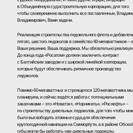
в Объединённую судостроительную корпорацию, для того
чтобы своевременно выполнить все поставленные, Владим
Владимирович, Вами задачи.
Реализация строительства ледокольного флота и добавлен
пятого, шестого ледоколов в семейство 60-мегаваттников ‒ э
Ваше решение, Ваша поддержка. Мы обязательно реализуе
До конца года «Росатом» должен заключить контракт
с Балтийским заводом и с широкой линейкой кооперации,
которые будут обеспечивать ритмичное производство
ледоколов.
Помимо 60-мегаваттных и строящегося 120-мегаваттника мы
планируем, и сейчас ведётся работа с потенциальными
заказчиками ‒ это «Новатэк», «Норникель», «Роснефть» ‒
по строительству дизельных ледоколов, для того чтобы мо
было высвободить атомные суда для обеспечения
круглогодичной навигации на Севморпути, а в районе Обско
губы могли бы работать уже дизельные ледоколы.