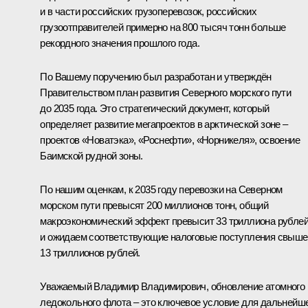
и в части российских грузоперевозок, российских
грузоотправителей примерно на 800 тысяч тонн больше
рекордного значения прошлого года.
По Вашему поручению был разработан и утверждён
Правительством план развития Северного морского пути
до 2035 года. Это стратегический документ, который
определяет развитие мегапроектов в арктической зоне ‒
проектов «Новатэка», «Роснефти», «Норникеля», освоение
Баимской рудной зоны.
По нашим оценкам, к 2035 году перевозки на Северном
морском пути превысят 200 миллионов тонн, общий
макроэкономический эффект превысит 33 триллиона рублей
и ожидаем соответствующие налоговые поступления свыше
13 триллионов рублей.
Уважаемый Владимир Владимирович, обновление атомного
ледокольного флота ‒ это ключевое условие для дальнейш