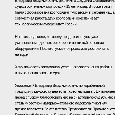
Владимир Владимирович, решения о создании Объединённ
судостроительной корпорации 15 лет назад. В то же время
была сформирована корпорация «Росатом», и сегодня наша
совместная работа двух корпораций обеспечивает
технологический суверенитет России.
На этом ледоколе, которому предстоит спуск, уже
установлены ядерные реакторы и почти всё основное
оборудование. После спуска его продолжат достраивать
на воде.
Хочу пожелать заводчанам успешного завершения работы
и выполнения заказа в срок.
Уважаемый Владимир Владимирович, по корабельной
традиции у каждого судна есть «крёстная мать». Ей полагае
перед спуском благословить его на счастливую судьбу. Чес
стать «крёстной матерью» атомного ледокола «Якутия»
предоставляется Заместителю Председателя Правительст
Российской Федерации Виктории Валериевне Абрамченко. 