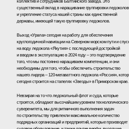
коллектив и сотрудников Балтийского завода. Это
существенный вклад в наращивание группировки ледоколов
и укрепление статуса нашей страны как единственной
державы, имеющей такую группировку ледоколов.
Выход «Урала» сегодня на работу для обеспечения
круглогодичной навигации на Северном морском пути и спус
на воду ледокола «Якутия» с последующей достройкой
и вводом в эксплуатацию в 2024 году ‒ это подтверждение
того, что мы постоянно наращиваем компетенции, и они
необходимы для того, чтобы обеспечить строительство
нашего лидера ‒ 120-мегаваттного ледокола «Россия», кото
сегодня строится на стапелях «Звезды» в Приморском крае.
Невзирая на то что ледокольный флот и суда, которые
строятся, обладают высочайшим уровнем технологического
суверенитета, мы для ритмичного выполнения задач
по строительству привлекли максимальное количество
подрядных организаций и предприятий, которые производят
судовое оборудование, и также другие верфи, входящие