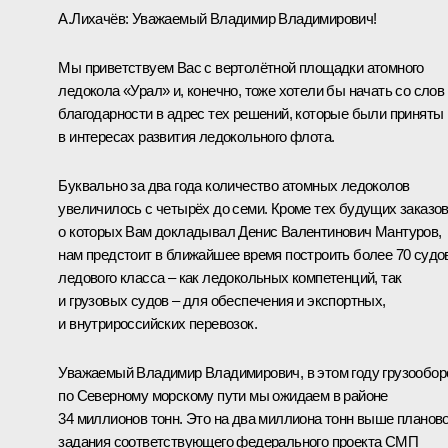
А.Лихачёв
:
Уважаемый Владимир Владимирович!
Мы приветствуем Вас с вертолётной площадки атомного
ледокола «Урал» и, конечно, тоже хотели бы начать со слов
благодарности в адрес тех решений, которые были приняты
в интересах развития ледокольного флота.
Буквально за два года количество атомных ледоколов
увеличилось с четырёх до семи. Кроме тех будущих заказов
о которых Вам докладывал Денис Валентинович Мантуров,
нам предстоит в ближайшее время построить более 70 судо
ледового класса ‒ как ледокольных компетенций, так
и грузовых судов ‒ для обеспечения и экспортных,
и внутрироссийских перевозок.
Уважаемый Владимир Владимирович, в этом году грузообор
по Северному морскому пути мы ожидаем в районе
34 миллионов тонн. Это на два миллиона тонн выше планово
задания соответствующего федерального проекта СМП