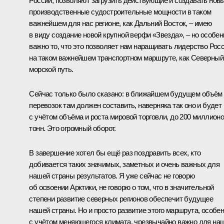
России, позволяют загрузить действующие и создавать нов
производственные судостроительные мощности в таком
важнейшем для нас регионе, как Дальний Восток, ‒ имею
в виду создание новой крупной верфи «Звезда», ‒ но особен
важно то, что это позволяет нам наращивать лидерство Рос
на таком важнейшем транспортном маршруте, как Северный
морской путь.
Сейчас только было сказано: в ближайшем будущем объём
перевозок там должен составить, наверняка так оно и будет
с учётом объёма и роста мировой торговли, до 200 миллион
тонн. Это огромный оборот.
В завершение хотел бы ещё раз поздравить всех, кто
добивается таких значимых, заметных и очень важных для
нашей страны результатов. Я уже сейчас не говорю
об освоении Арктики, не говорю о том, что в значительной
степени развитие северных регионов обеспечит будущее
нашей страны. Но и просто развитие этого маршрута, особе
с учётом меняющегося климата, чрезвычайно важно для на