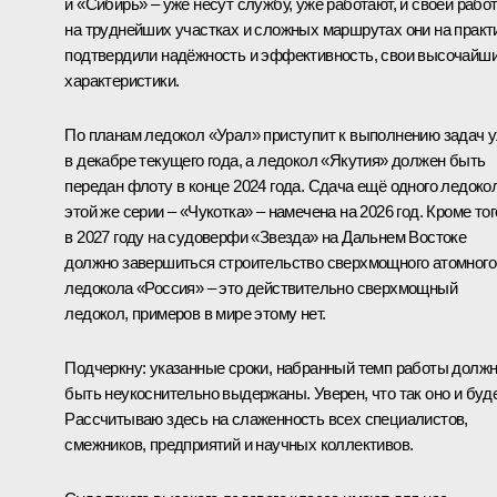
и «Сибирь» – уже несут службу, уже работают, и своей рабо
на труднейших участках и сложных маршрутах они на практ
подтвердили надёжность и эффективность, свои высочайш
характеристики.
По планам ледокол «Урал» приступит к выполнению задач 
в декабре текущего года, а ледокол «Якутия» должен быть
передан флоту в конце 2024 года. Сдача ещё одного ледоко
этой же серии – «Чукотка» – намечена на 2026 год. Кроме тог
в 2027 году на судоверфи «Звезда» на Дальнем Востоке
должно завершиться строительство сверхмощного атомного
ледокола «Россия» – это действительно сверхмощный
ледокол, примеров в мире этому нет.
Подчеркну: указанные сроки, набранный темп работы долж
быть неукоснительно выдержаны. Уверен, что так оно и буде
Рассчитываю здесь на слаженность всех специалистов,
смежников, предприятий и научных коллективов.