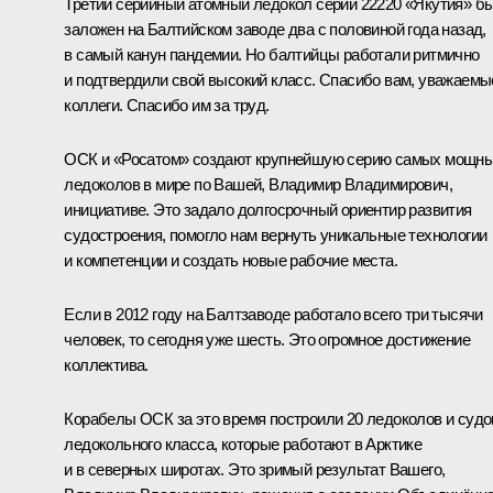
Третий серийный атомный ледокол серии 22220 «Якутия» б
заложен на Балтийском заводе два с половиной года назад,
в самый канун пандемии. Но балтийцы работали ритмично
и подтвердили свой высокий класс. Спасибо вам, уважаемы
коллеги. Спасибо им за труд.
ОСК и «Росатом» создают крупнейшую серию самых мощн
ледоколов в мире по Вашей, Владимир Владимирович,
инициативе. Это задало долгосрочный ориентир развития
судостроения, помогло нам вернуть уникальные технологии
и компетенции и создать новые рабочие места.
Если в 2012 году на Балтзаводе работало всего три тысячи
человек, то сегодня уже шесть. Это огромное достижение
коллектива.
Корабелы ОСК за это время построили 20 ледоколов и судо
ледокольного класса, которые работают в Арктике
и в северных широтах. Это зримый результат Вашего,