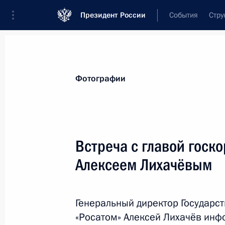
Президент России
События
Стру
Материалы по выбранной персоне
Фотографии
Лихачёв
,
Алексей
Евгеньевич
генеральный директор Государственно
Встреча с главой госк
атомной энергии «Росатом»
Алексеем Лихачёвым
Лента событий
Генеральный директор Государс
«Росатом» Алексей Лихачёв инф