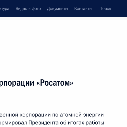
ктура
Видео и фото
Документы
Контакты
Поиск
Все персоны
й корпорации по
орпорации «Росатом»
Подписаться на ленту
твенной корпорации по атомной энергии
ормировал Президента об итогах работы