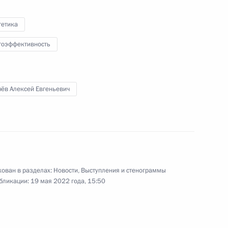
педиций «Росатома»
гетика
гоэффективность
чёв Алексей Евгеньевич
ий «Атомфлота»
зованию
ован в разделах:
Новости
,
Выступления и стенограммы
бликации:
19 мая 2022 года, 15:50
о ледокола «Чукотка»