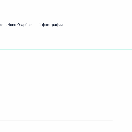
окола «Сталинград»
сть, Ново-Огарёво
1 фотография
 предприятий атомной
го ядерного центра –
льского института