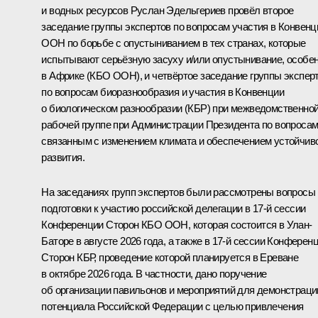
и водных ресурсов
Руслан Эдельгериев
провёл второе
заседание группы экспертов по вопросам участия в Конвенц
ООН по борьбе с опустыниванием в тех странах, которые
испытывают серьёзную засуху и/или опустынивание, особе
в Африке (КБО ООН), и четвёртое заседание группы экспер
по вопросам биоразнообразия и участия в Конвенции
о биологическом разнообразии (КБР) при межведомственно
рабочей группе при Администрации Президента по вопросам
связанным с изменением климата и обеспечением устойчив
развития.
На заседаниях групп экспертов были рассмотрены вопросы
подготовки к участию российской делегации в 17-й сессии
Конференции Сторон КБО ООН, которая состоится в Улан-
Баторе в августе 2026 года, а также в 17-й сессии Конферен
Сторон КБР, проведение которой планируется в Ереване
в октябре 2026 года. В частности, дано поручение
об организации павильонов и мероприятий для демонстраци
потенциала Российской Федерации с целью привлечения