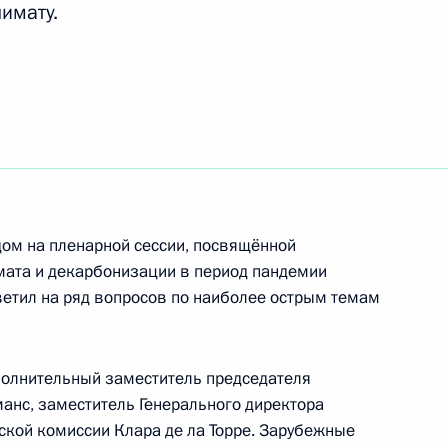
имату.
ть следующие материалы
у с Назначенным
ренции Сторон Рамочной
мата Алоком Шармой
дом на пленарной сессии, посвящённой
мата и декарбонизации в период пандемии
редставителями Европейского
ветил на ряд вопросов по наиболее острым темам
та и устойчивому переходу
сполнительный заместитель председателя
анс, заместитель Генерального директора
кой комиссии Клара де ла Торре. Зарубежные
 в Петерсбергском