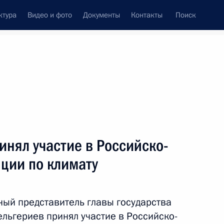
ктура
Видео и фото
Документы
Контакты
Поиск
Все персоны
инял участие в Российско-
ции по климату
Подписаться на ленту
ный представитель главы государства
льгериев принял участие в Российско-