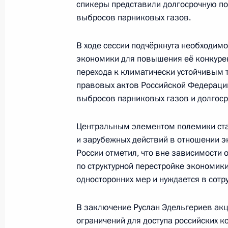
спикеры представили долгосрочную п
климатическом диалоге
выбросов парниковых газов.
7 мая 2021 года, 18:00
В ходе сессии подчёркнута необходим
экономики для повышения её конкурен
Руслан Эдельгериев встретился с 
перехода к климатически устойчивым 
федеральной земли Саксония Мих
правовых актов Российской Федерации
выбросов парниковых газов и долгоср
23 апреля 2021 года, 18:00
Центральным элементом полемики ста
и зарубежных действий в отношении э
Руслан Эдельгериев провёл встреч
России отметил, что вне зависимости 
представителем ОАЭ по вопросам 
по структурной перестройке экономики
односторонних мер и нуждается в сотр
15 апреля 2021 года, 17:00
В заключение Руслан Эдельгериев акц
ограничений для доступа российских 
Руслан Эдельгериев провёл встреч