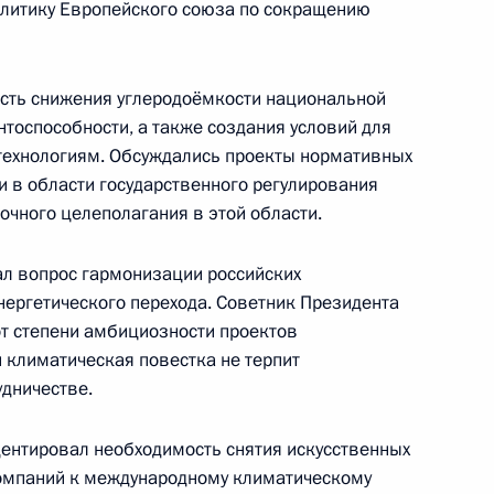
олитику Европейского союза по сокращению
ость снижения углеродоёмкости национальной
тоспособности, а также создания условий для
премьер-министром
технологиям. Обсуждались проекты нормативных
аэлем Кречмером
 в области государственного регулирования
очного целеполагания в этой области.
л вопрос гармонизации российских
нергетического перехода. Советник Президента
у со специальным
от степени амбициозности проектов
климата
 климатическая повестка не терпит
удничестве.
ентировал необходимость снятия искусственных
компаний к международному климатическому
у со специальным