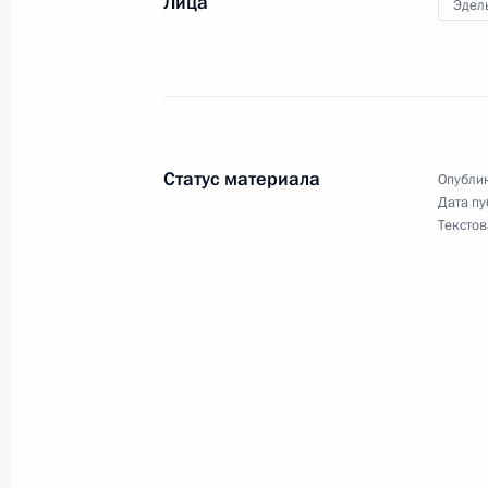
Лица
Эдел
Руслан Эдельгериев провёл встреч
Великобритании Венди Мортон
17 ноября 2020 года, 17:00
Статус материала
Опублик
Руслан Эдельгериев провёл встречу
Дата пу
Текстов
Великобритании, Чили и Франции
8 октября 2020 года, 17:00
Заседание Межведомственной рабо
связанным с изменением климата 
развития
7 октября 2020 года, 16:00