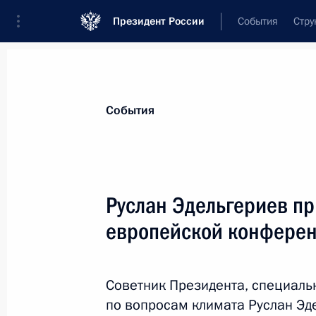
Президент России
События
Стру
Материалы по выбранной персоне
События
Эдельгериев
,
Руслан
Сайд-Хусайнович
помощник Президента
Руслан Эдельгериев пр
европейской конферен
Лента событий
Советник Президента, специаль
по вопросам климата Руслан Эде