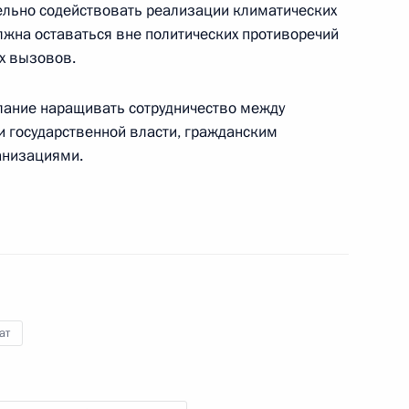
ельно содействовать реализации климатических
о вопросам климата
лжна оставаться вне политических противоречий
х вызовов.
лание наращивать сотрудничество между
 государственной власти, гражданским
чей группы по вопросам,
анизациями.
и обеспечением устойчивого
е в Российско-европейской
ат