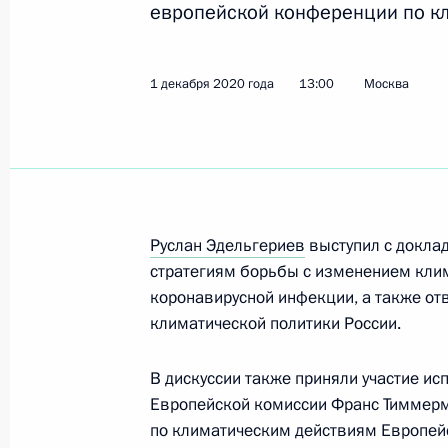
европейской конференции по кл
Показа
1 декабря 2020 года
13:00
Москва
Руслан Эдельгериев провёл встреч
председателем 26-й сессии Конфе
конвенции ООН об изменении кли
29 июня 2021 года, 16:00
Руслан Эдельгериев
выступил с докла
стратегиям борьбы с изменением кли
Руслан Эдельгериев встретился с п
коронавирусной инфекции, а также от
круглого стола по изменению клима
климатической политики России.
25 мая 2021 года, 17:00
В дискуссии также приняли участие и
Европейской комиссии Франс Тиммерм
по климатическим действиям Европейс
Руслан Эдельгериев принял участие