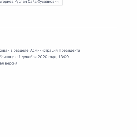
ьгериев Руслан Сайд-Хусайнович
у с представителем МИД
ован в разделе:
Администрация Президента
 с послами Италии,
бликации:
1 декабря 2020 года, 13:00
ая версия
чей группы по вопросам,
и обеспечением устойчивого