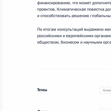
финансированию, что может дополнит
представителем президента США п
проектов. Климатическая повестка до
3 марта 2021 года, 18:00
и способствовать решению глобальны
По итогам консультаций выражено же
российскими и европейскими органами
Заседание Межведомственной рабо
обществом, бизнесом и научными орг
связанным с изменением климата 
развития
16 декабря 2020 года, 19:00
Руслан Эдельгериев принял участи
конференции по климату
Темы
Клим
1 декабря 2020 года, 13:00