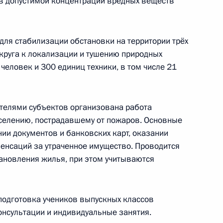
 допустимой концентрации вредных веществ
ные
Официальные
Правовая и
ля стабилизации обстановки на территории трёх
сетевые ресурсы
техническая
круга к локализации и тушению природных
ссии
Президента России
информация
человек и 300 единиц техники, в том числе 21
MAX
О портале
ВКонтакте
Об использовании
ии
информации сайта
ителями субъектов организована работа
Rutube
О персональных
Telegram-канал
селению, пострадавшему от пожаров. Основные
данных пользователей
YouTube
ии документов и банковских карт, оказании
зиденту
Написать в редакцию
енсаций за утраченное имущество. Проводится
и —
ного
ановления жилья, при этом учитываются
по
подготовка учеников выпускных классов
—
онсультации и индивидуальные занятия.
ссии