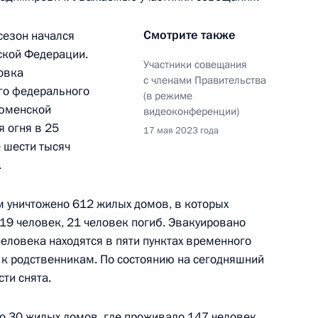
Смотрите также
сезон начался
 области Александром
ской Федерации.
Участники совещания
овка
с членами Правительства
го федерального
(в режиме
Тюменской
видеоконференции)
я огня в 25
17 мая 2023 года
 шести тысяч
 и пожарами в регионах
.
ём уничтожено 612 жилых домов, в которых
19 человек, 21 человек погиб. Эвакуировано
области Александром Моором
человека находятся в пяти пунктах временного
к родственникам. По состоянию на сегодняшний
ти снята.
о 30 жилых домов, где проживало 147 человек.