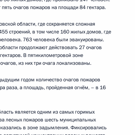
и Губернатора Тюменской
т пять очагов пожаров на площади 84 гектара.
овской области, где сохраняется сложная
55 строений, в том числе 160 жилых домов, где
человека. 763 человека были эвакуированы.
области продолжают действовать 27 очагов
оором
 гектаров. В пятикилометровой зоне
очагов, из них три очага локализованы.
редыдущим годом количество очагов пожаров
ра раза, а площадь, пройденная огнём, – в 16
енно-Морского Флота
ласть является одним из самых горимых
-за лесных пожаров шесть муниципальных
оказались в зоне задымления. Фиксировались