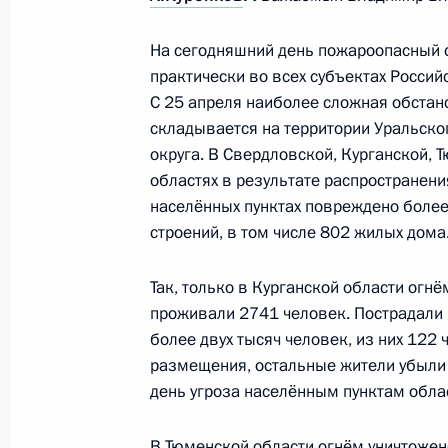
На сегодняшний день пожароопасный 
Встреча с губернатором Тюменской
практически во всех субъектах Россий
Моором
С 25 апреля наиболее сложная обстан
11 мая 2023 года, 13:45
складывается на территории Уральско
округа. В Свердловской, Курганской, 
областях в результате распространени
населённых пунктах повреждено более
Совещание о ситуации с паводками
строений, в том числе 802 жилых дома
27 апреля 2020 года, 15:25
Так, только в Курганской области огн
проживали 2741 человек. Пострадали 
Встреча с врио главы Тюменской 
более двух тысяч человек, из них 122 
размещения, остальные жители убыли 
6 августа 2018 года, 13:30
день угроза населённым пунктам облас
В Тюменской области огнём уничтожен