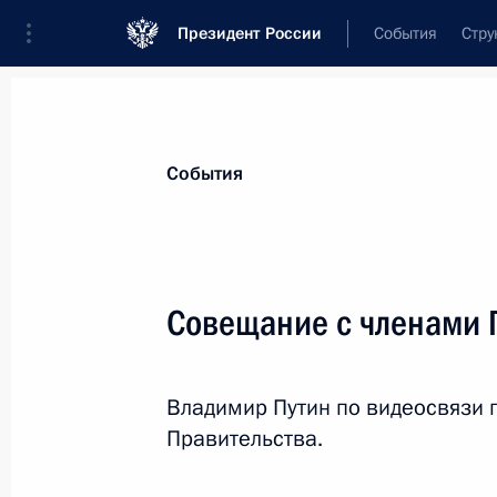
Президент России
События
Стру
Материалы по выбранной персоне
События
Моор
,
Александр
Викторович
губернатор Тюменской области
Совещание с членами 
Владимир Путин по видеосвязи 
Лента событий
Правительства.