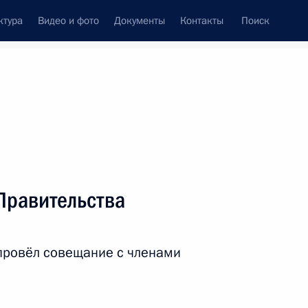
ктура
Видео и фото
Документы
Контакты
Поиск
Все персоны
Правительства
провёл совещание с членами
Подписаться на ленту