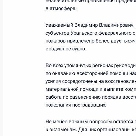
незначительные превышения пределов
в атмосфере.
Разделы сайта
Информацион
Уважаемый Владимир Владимирович, д
Президента
ресурсы
субъектов Уральского федерального о
России
Президента Ро
пожаров привлечено более двух тысяч 
воздушное судно.
События
Президент России
Текущий ресурс
Структура
Конституция Росс
Во всех упомянутых регионах руковод
Видео и фото
Государственная
Документы
по оказанию всесторонней помощи на
символика
Контакты
усилия сосредоточены на восстановлен
Обратиться к Пре
Поиск
материальной помощи и выплате комп
Президент Росси
гражданам школь
работа по разъяснению порядка восст
возраста
Для СМИ
пожелания пострадавших.
Виртуальный тур 
Кремлю
Подписаться
Не менее важным вопросом остаётся 
Владимир Путин 
Справочник
личный сайт
к экзаменам. Для них организованы к
Дикая природа Ро