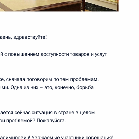
е разговоры с главами
ень, здравствуйте!
й с повышением доступности товаров и услуг
менскую область
ике, сначала поговорим по тем проблемам,
и. Одна из них – это, конечно, борьба
ется сейчас ситуация в стране в целом
ва
этой проблемой? Пожалуйста.
димирович! Уважаемые участники совещания!