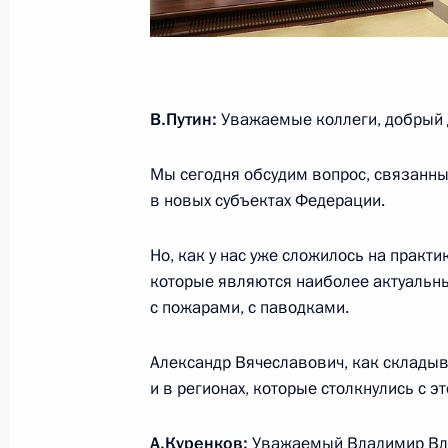
8 апреля 2024 года, 11:25
Владимир Путин провёл телефонны
В.Путин:
Уважаемые коллеги, добрый д
Курганской и Тюменской областей
7 апреля 2024 года, 14:00
Мы сегодня обсудим вопрос, связанны
в новых субъектах Федерации.
Мария Львова-Белова посетила Тю
Но, как у нас уже сложилось на практ
которые являются наиболее актуальным
5 декабря 2023 года, 20:00
с пожарами, с паводками.
Александр Вячеславович, как складыва
Совещание с членами Правительст
и в регионах, которые столкнулись с 
17 мая 2023 года, 14:55
А.Куренков
:
Уважаемый Владимир Вла