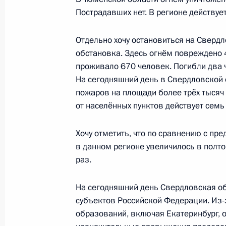
Указ «Об исполняющем обязанност
Пострадавших нет. В регионе действуе
области»
29 мая 2018 года, 13:20
Отдельно хочу остановиться на Свердл
обстановка. Здесь огнём повреждено 4
проживало 670 человек. Погибли два 
На сегодняшний день в Свердловской 
Рабочая встреча с Александром М
пожаров на площади более трёх тысяч
29 мая 2018 года, 13:15
от населённых пунктов действует семь 
Хочу отметить, что по сравнению с п
в данном регионе увеличилось в полто
раз.
Встреча с военнослужащими Во
На сегодняшний день Свердловская об
26 июля 2026 года
субъектов Российской Федерации. Из
образований, включая Екатеринбург, 