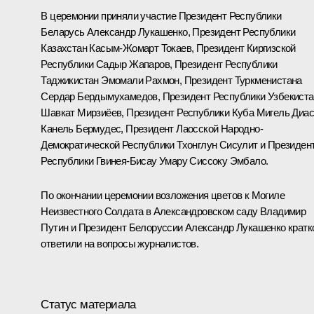
В церемонии приняли участие Президент Республики
Беларусь
Александр Лукашенко
, Президент Республики
Казахстан
Касым-Жомарт Токаев
, Президент Киргизской
Республики
Садыр Жапаров
, Президент Республики
Таджикистан
Эмомали Рахмон
, Президент Туркменистана
Сердар Бердымухамедов
, Президент Республики Узбекист
Шавкат Мирзиёев
, Президент Республики Куба
Мигель Диас
Канель Бермудес
, Президент Лаосской Народно-
Демократической Республики Тхонглун Сисулит и Президен
Республики Гвинея-Бисау Умару Сиссоку Эмбало.
По окончании церемонии возложения цветов к Могиле
Неизвестного Солдата в Александровском саду Владимир
Путин и Президент Белоруссии Александр Лукашенко кратк
ответили
на вопросы журналистов.
Статус материала