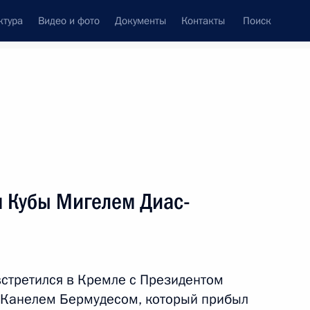
ктура
Видео и фото
Документы
Контакты
Поиск
Все персоны
м Кубы Мигелем Диас-
Подписаться на ленту
встретился в Кремле с Президентом
-Канелем Бермудесом, который прибыл