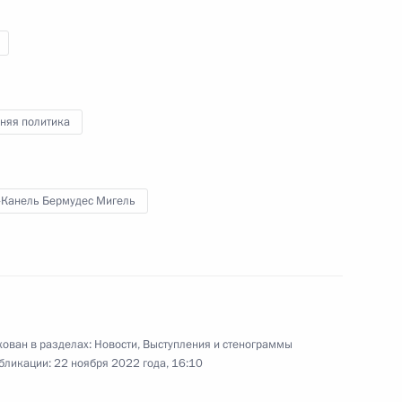
естного Солдата
няя политика
-Канель Бермудес Мигель
и
экономического совета
ован в разделах:
Новости
,
Выступления и стенограммы
бликации:
22 ноября 2022 года, 16:10