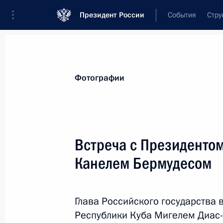
Президент России
События
Стру
Материалы по выбранной персоне
Фотографии
Диас-Канель Бермудес
,
Мигель
Президент Республики Куба
Встреча с Президенто
Канелем Бермудесом
Лента событий
Глава Российского государства 
Республики Куба Мигелем Диас