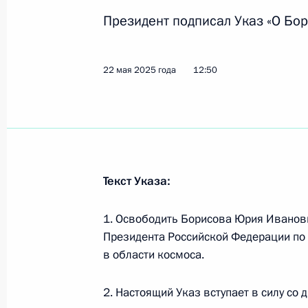
Юрий Борисов освобождён от обяз
Президент подписал Указ «О Бор
представителя Президента по воп
сотрудничества в области космоса
22 мая 2025 года
12:50
22 мая 2025 года, 12:50
Юрий Борисов назначен специаль
Президента по вопросам междунаро
в области космоса
Текст Указа:
18 февраля 2025 года, 21:15
1. Освободить Борисова Юрия Иванови
Президента Российской Федерации по
в области космоса.
Юрий Борисов освобождён от долж
директора госкорпорации «Роскос
2. Настоящий Указ вступает в силу со 
6 февраля 2025 года, 09:35