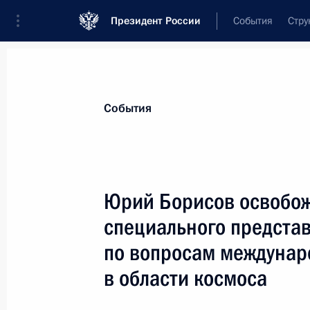
Президент России
События
Стру
Материалы по выбранной персоне
События
Борисов
,
Юрий
Иванович
Юрий Борисов освобож
специального предста
по вопросам междунар
Лента событий
в области космоса