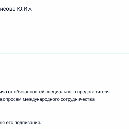
анностей специального
исове Ю.И.».
росам международного
ным представителем
дного сотрудничества
ча от обязанностей специального представителя
 вопросам международного сотрудничества
ности генерального
мос»
дня его подписания.