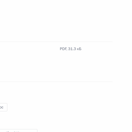
роны, представителями ВПК
м
PDF,
31.3 кБ
рием Борисовым
ва
ос