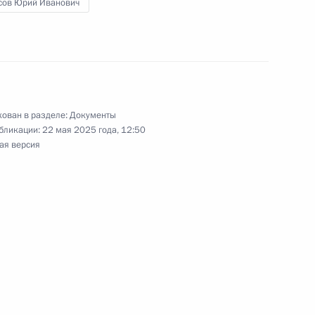
сов Юрий Иванович
рием Борисовым
рием Борисовым
ован в разделе:
Документы
бликации:
22 мая 2025 года, 12:50
ая версия
рием Борисовым
рием Борисовым