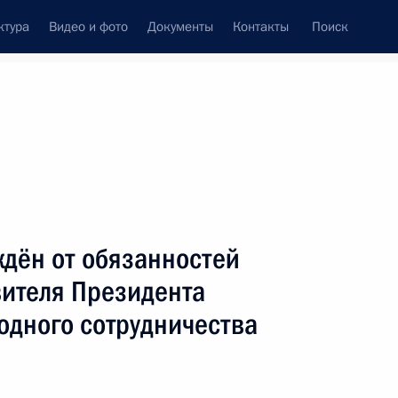
ктура
Видео и фото
Документы
Контакты
Поиск
Все персоны
дён от обязанностей
вителя Президента
одного сотрудничества
Подписаться на ленту