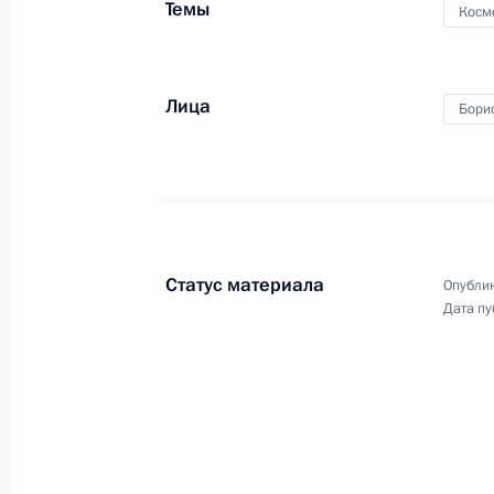
Темы
Косм
Совещание с руководством Минобо
Лица
Бори
и разработчиками ракетных систе
22 ноября 2024 года, 19:50
Встреча с главой «Роскосмоса» Ю
Статус материала
Опублик
15 ноября 2024 года, 13:55
Дата пу
Совещание с членами Правительст
17 апреля 2024 года, 17:30