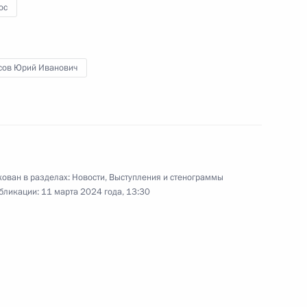
ос
роны, представителями ВПК
сов Юрий Иванович
м
рием Борисовым
ован в разделах:
Новости
,
Выступления и стенограммы
бликации:
11 марта 2024 года, 13:30
ва