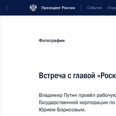
Президент России
События
Стру
Материалы по выбранной персоне
Фотографии
Борисов
,
Юрий
Иванович
Встреча с главой «Ро
Владимир Путин провёл рабочую
Лента событий
Государственной корпорации по
Юрием Борисовым.