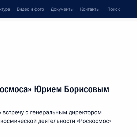
ктура
Видео и фото
Документы
Контакты
Поиск
Все персоны
скосмоса» Юрием Борисовым
 встречу с генеральным директором
Подписаться на ленту
 космической деятельности «Роскосмос»