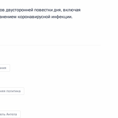
и Франку-Вальтеру
ле Меркель с Днём
ов двусторонней повестки дня, включая
ранением коронавирусной инфекции.
ийско-германских
ания
 Германии Ангелой Меркель
няя политика
ель Ангела