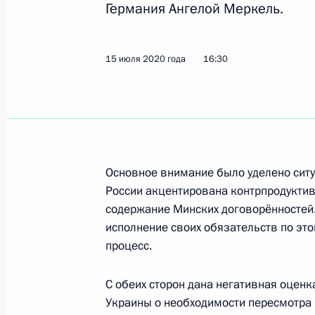
Германия Ангелой Меркель.
Телефонный разговор с Ангелой М
9 декабря 2021 года, 13:45
15 июля 2020 года
16:30
Телеграмма Ангеле Меркель в связ
деятельности на посту Федерально
8 декабря 2021 года, 15:00
Основное внимание было уделено ситу
России акцентирована контрпродуктив
Телефонный разговор с Президент
содержание Минских договорённостей.
Лукашенко
исполнение своих обязательств по это
процесс.
16 ноября 2021 года, 15:10
С обеих сторон дана негативная оцен
Украины о необходимости пересмотра
Телефонный разговор с исполняющ