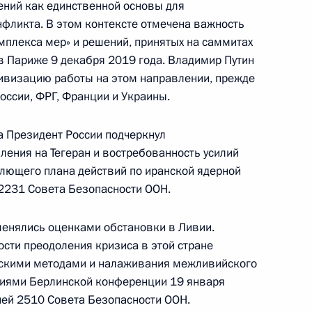
ений как единственной основы для
Ангелой Меркель
нфликта. В этом контексте отмечена важность
мплекса мер» и решений, принятых на саммитах
 в Париже 9 декабря 2019 года. Владимир Путин
ивизацию работы на этом направлении, прежде
оссии, ФРГ, Франции и Украины.
ей обязанности
Ангелой Меркель
а Президент России подчеркнул
ления на Тегеран и востребованность усилий
лющего плана действий по иранской ядерной
2231 Совета Безопасности ООН.
еркель и Эммануэлем
менялись оценками обстановки в Ливии.
ти преодоления кризиса в этой стране
ескими методами и налаживания межливийского
ниями Берлинской конференции 19 января
ией 2510 Совета Безопасности ООН.