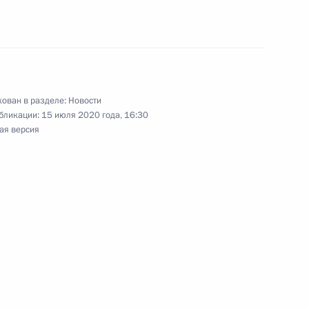
ным канцлером Германии
ован в разделе:
Новости
бликации:
15 июля 2020 года, 16:30
ным канцлером Германии
ая версия
ным канцлером Германии