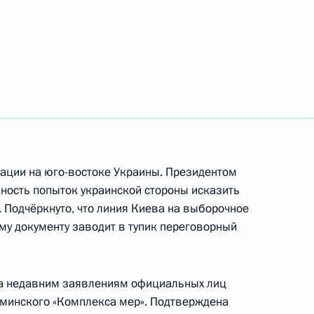
еркель
и с завершением
го канцлера Германии
ации на юго-востоке Украины. Президентом
ность попыток украинской стороны исказить
ом Белоруссии Александром
 Подчёркнуто, что линия Киева на выборочное
му документу заводит в тупик переговорный
ка недавним заявлениям официальных лиц
 минского «Комплекса мер». Подтверждена
ей обязанности