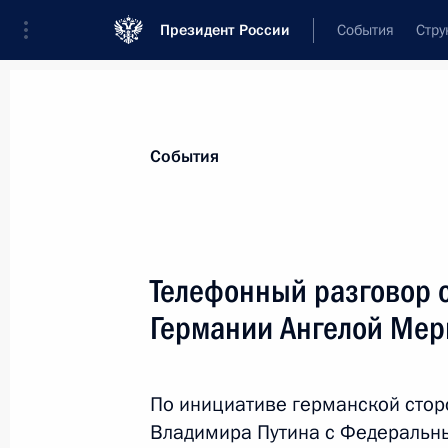
Президент России
События
Стру
Материалы по выбранной персоне
События
Меркель
,
Ангела
Телефонный разговор 
Германии Ангелой Мер
Лента событий
По инициативе германской стор
Владимира Путина с Федеральн