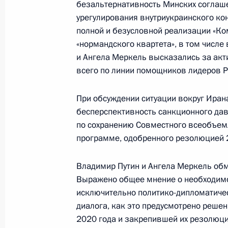
безальтернативность Минских соглаш
Федерального канцлера Германии 
урегулирования внутриукраинского ко
полной и безусловной реализации «Ко
11 ноября 2021 года, 18:30
«нормандского квартета», в том числе
и Ангела Меркель высказались за акт
всего по линии помощников лидеров Р
Телефонный разговор с исполняющ
Федерального канцлера Германии 
При обсуждении ситуации вокруг Иран
10 ноября 2021 года, 13:45
бесперспективность санкционного дав
по сохранению Совместного всеобъем
программе, одобренного резолюцией 
Телефонный разговор с Ангелой М
Владимир Путин и Ангела Меркель об
Макроном
Выражено общее мнение о необходимос
11 октября 2021 года, 20:00
исключительно политико-дипломатич
диалога, как это предусмотрено реше
2020 года и закрепившей их резолюц