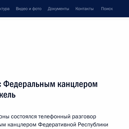
ктура
Видео и фото
Документы
Контакты
Поиск
Все персоны
с Федеральным канцлером
кель
Подписаться на ленту
оны состоялся телефонный разговор
ым канцлером Федеративной Республики