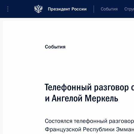
Президент России
События
Стру
Материалы по выбранной персоне
События
Меркель
,
Ангела
Телефонный разговор
и Ангелой Меркель
Лента событий
Состоялся телефонный разговор
Французской Республики Эмма