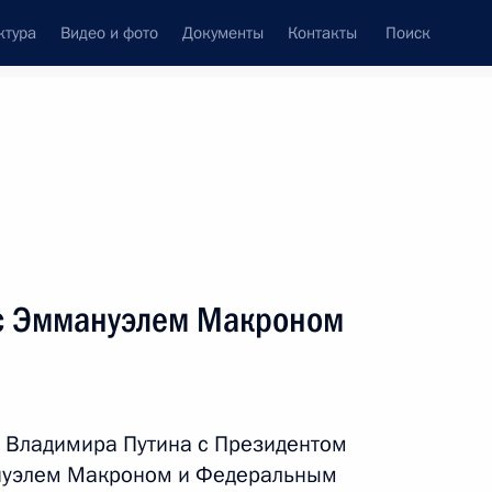
ктура
Видео и фото
Документы
Контакты
Поиск
Все персоны
 с Эммануэлем Макроном
Подписаться на ленту
 Владимира Путина с Президентом
нуэлем Макроном и Федеральным