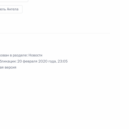
ель Ангела
ным канцлером Германии
ован в разделе:
Новости
бликации:
20 февраля 2020 года, 23:05
ая версия
итогам встречи