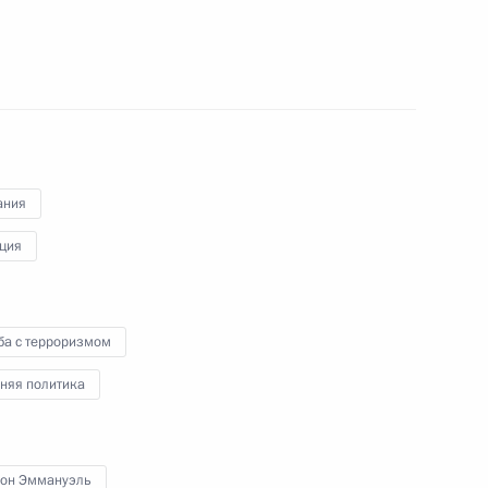
ийско-германских
ания
ция
ба с терроризмом
няя политика
ным канцлером Германии
он Эммануэль