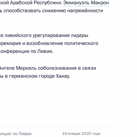
ской Арабской Республики.
Эммануэль Макрон
ь способствовать снижению напряжённости
ным канцлером Германии
е ливийского урегулирования лидеры
еремирия и возобновление политического
конференции по Ливии.
Ангеле Меркель соболезнования в связи
ы в германском городе Ханау.
ным канцлером Германии
ным канцлером Германии
енция по Ливии
19 января 2020 года