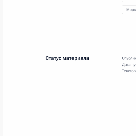
29 декабря 2019 года, 18:05
Мерк
Телефонный разговор с Федераль
Ангелой Меркель
16 декабря 2019 года, 15:50
Статус материала
Опублик
Дата пу
Текстов
Совместная пресс-конференция по 
в «нормандском формате»
10 декабря 2019 года, 02:20
Встреча в «нормандском формате»
9 декабря 2019 года, 22:30