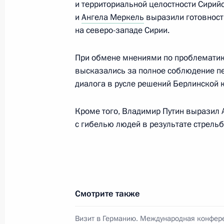
и территориальной целостности Сирий
20 февраля 2020 года, 23:05
и
Ангела Меркель
выразили готовност
на северо-западе Сирии.
Телефонный разговор с Федераль
При обмене мнениями по проблематик
Ангелой Меркель
высказались за полное соблюдение п
диалога в русле решений Берлинской 
31 января 2020 года, 13:50
Кроме того, Владимир Путин выразил 
с гибелью людей в результате стрельб
Телефонный разговор с Федераль
Ангелой Меркель
17 января 2020 года, 16:15
Смотрите также
Телефонный разговор с Федераль
Визит в Германию. Международная конфер
Ангелой Меркель