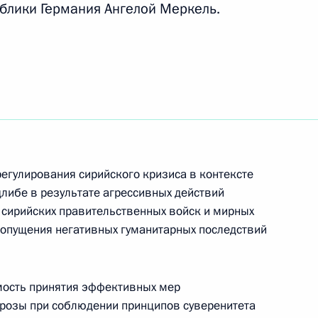
блики Германия Ангелой Меркель.
ть следующие материалы
ным канцлером Германии
егулирования сирийского кризиса в контексте
ным канцлером Германии
либе в результате агрессивных действий
 сирийских правительственных войск и мирных
допущения негативных гуманитарных последствий
мость принятия эффективных мер
ем Макроном и Ангелой
грозы при соблюдении принципов суверенитета