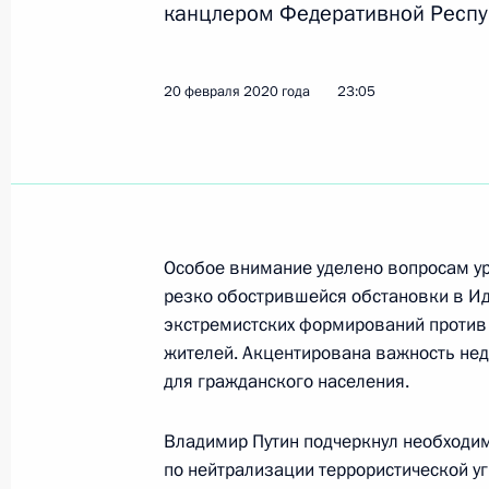
канцлером Федеративной Респу
Показа
20 февраля 2020 года
23:05
Телефонный разговор с Федераль
Ангелой Меркель
22 апреля 2020 года, 16:15
Особое внимание уделено вопросам ур
Телефонный разговор с Федераль
резко обострившейся обстановки в Ид
Ангелой Меркель
экстремистских формирований против
3 марта 2020 года, 14:45
жителей. Акцентирована важность не
для гражданского населения.
Владимир Путин подчеркнул необходи
Телефонный разговор с Эммануэл
по нейтрализации террористической у
Меркель