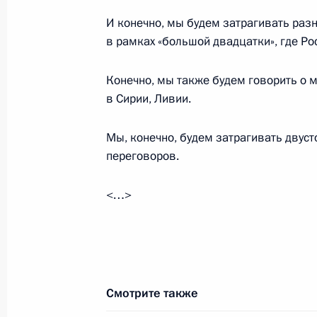
Ангелой Меркель
И конечно, мы будем затрагивать раз
в рамках «большой двадцатки», где Р
11 сентября 2017 года, 16:55
Конечно, мы также будем говорить о м
в Сирии, Ливии.
Телефонный разговор с Ангелой М
Макроном и Петром Порошенко
Мы, конечно, будем затрагивать двуст
22 августа 2017 года, 23:45
переговоров.
<…>
Телефонный разговор с Ангелой М
Макроном и Петром Порошенко
24 июля 2017 года, 16:15
Смотрите также