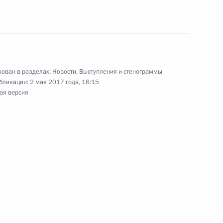
 Германии Ангелой Меркель
еркель, Франсуа Олландом
ован в разделах:
Новости
,
Выступления и стенограммы
бликации:
2 мая 2017 года, 16:15
ая версия
еркель и Франсуа Олландом
ным канцлером Германии