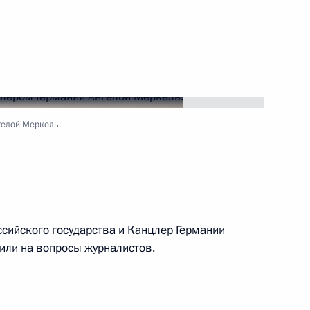
ть следующие материалы
реизбранием на пост
гелой Меркель.
ем Макроном и Ангелой
сийского государства и Канцлер Германии
или на вопросы журналистов.
ей обязанности канцлера