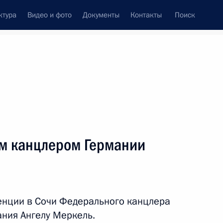
ктура
Видео и фото
Документы
Контакты
Поиск
Все персоны
м канцлером Германии
Подписаться на ленту
енции в Сочи Федерального канцлера
ния Ангелу Меркель.