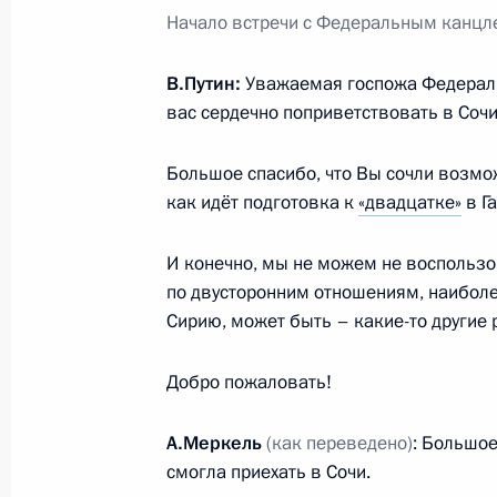
Начало встречи с Федеральным канцл
21 декабря 2017 года, 22:35
В.Путин:
Уважаемая госпожа Федераль
вас сердечно поприветствовать в Сочи
Поздравление президенту Германи
Штайнмайеру и канцлеру Ангеле М
Большое спасибо, что Вы сочли возмо
единства
как идёт подготовка к
«двадцатке»
в Г
3 октября 2017 года, 12:00
И конечно, мы не можем не воспользо
по двусторонним отношениям, наиболе
Сирию, может быть – какие-то другие 
Телефонный разговор с Федераль
Ангелой Меркель
Добро пожаловать!
26 сентября 2017 года, 12:30
А.Меркель
(как переведено)
: Большое
смогла приехать в Сочи.
Телефонный разговор с Федераль