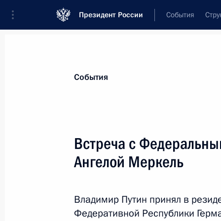
Президент России
События
Стру
Материалы по выбранной персоне
События
Меркель
,
Ангела
Встреча с Федеральны
Ангелой Меркель
Лента событий
Владимир Путин принял в резид
Федеративной Республики Герма