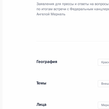
Рабочий завтрак с Ангелой Мерке
Заявления для прессы и ответы на вопросы
по итогам встречи с Федеральным канцлер
8 июля 2017 года, 10:20
Ангелой Меркель
Телефонный разговор с Федераль
Ангелой Меркель
30 июня 2017 года, 19:30
География
Крас
Заявления для прессы и ответы на
по итогам встречи с Федеральным
Меркель
Темы
Внеш
2 мая 2017 года, 17:00
Лица
Мерк