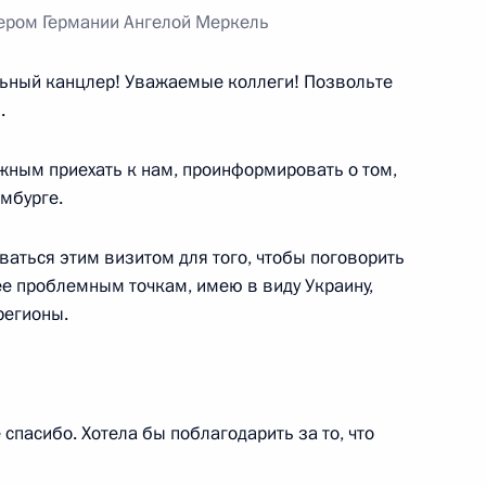
ером Германии Ангелой Меркель
ный канцлер! Уважаемые коллеги! Позвольте
.
и Франку-Вальтеру
еркель с Днём германского
жным приехать к нам, проинформировать о том,
амбурге.
ваться этим визитом для того, чтобы поговорить
е проблемным точкам, имею в виду Украину,
регионы.
ным канцлером Германии
 спасибо. Хотела бы поблагодарить за то, что
ным канцлером Германии