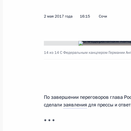
Показа
2 мая 2017 года
16:15
Сочи
Поздравление Ангеле Меркель с пе
Федерального канцлера Германии
14 марта 2018 года, 13:30
14 из 14
С Федеральным канцлером Германии Ан
Телефонный разговор с Эммануэл
Меркель
25 февраля 2018 года, 15:50
По завершении переговоров глава Рос
сделали
заявления
для прессы и ответ
Телефонный разговор с исполняющ
* * *
Германии Ангелой Меркель