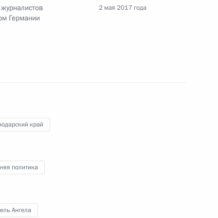
ль и Эммануэлем Макроном
 журналистов
2 мая 2017 года
ом Германии
ным канцлером Германии
нодарский край
 вопросы журналистов
 канцлером Германии Ангелой
няя политика
ель Ангела