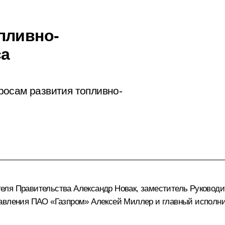
пливно-
са
росам развития топливно-
теля Правительства
Александр Новак
, заместитель Руковод
равления ПАО «Газпром»
Алексей Миллер
и главный исполни