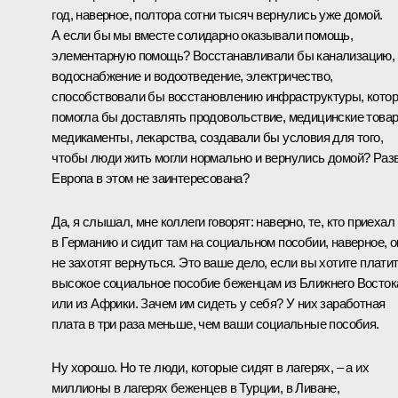
год, наверное, полтора сотни тысяч вернулись уже домой.
А если бы мы вместе солидарно оказывали помощь,
элементарную помощь? Восстанавливали бы канализацию,
водоснабжение и водоотведение, электричество,
способствовали бы восстановлению инфраструктуры, кото
помогла бы доставлять продовольствие, медицинские това
медикаменты, лекарства, создавали бы условия для того,
чтобы люди жить могли нормально и вернулись домой? Раз
Европа в этом не заинтересована?
Да, я слышал, мне коллеги говорят: наверно, те, кто приехал
в Германию и сидит там на социальном пособии, наверное, о
не захотят вернуться. Это ваше дело, если вы хотите плати
высокое социальное пособие беженцам из Ближнего Восток
или из Африки. Зачем им сидеть у себя? У них заработная
плата в три раза меньше, чем ваши социальные пособия.
Ну хорошо. Но те люди, которые сидят в лагерях, – а их
миллионы в лагерях беженцев в Турции, в Ливане,