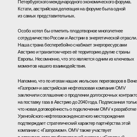
Петербургского международного экономического форума.
Кстати, австрийская делегация на форуме была одной
из самых представительных.
Особо хотел бы отметить плодотворное многолетнее
сотрудничество России и Австрии в энергетической отрасли
Наша страна бесперебойно снабжает энергоресурсами
Австрию и транзитом через её территорию другие страны
Европы. Несомненно, что это является одним из ключевых
моментов нашего взаимодействия.
Напомню, что по итогам наших июльских переговоров в Вене
«Газпром» и австрийская нефтегазовая компания OMV
заключили соглашение о продлении долгосрочных контракт
на поставку газа в Австрию до 2040 года. Подписанная толь
что новая договорённость о подключении OMV к разработке
Уренгойского нефтегазоконденсатного месторождения
подтверждает стратегический характер партнёрства этой
компании с «Газпромом». OMV также участвует