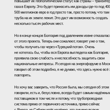
повышает их геополитический статус как страны – транзитё
газа в Европу. Это будет приносить им доходы где-то под 40
500 миллионов евро в год просто так, просто потому, что там
труба на их земле лежит. Это даст им возможность создать
несколько тысяч рабочих мест.
Но в конце концов Болгария под давлением извне отказалас
от этого проекта. Теперь они сожалеют, говорят уже о том,
чтобы получить газ через «Турецкий поток». Очень
не хотелось бы, чтобы вся Европа выглядела как Болгария,
проявила свою слабость и неспособность защитить свои
национальные интересы. Я сегодня на энергофоруме в Мос
говорил об этом подробно, я не думаю, что здесь нужно всё 
повторять.
Но хочу вас заверить, что Россия была, мы сегодня об этом
говорили, есть и, безусловно, всегда будет самым надёжны
поставщиком в том числе и потому, что трубопроводная
система прямо от первичного источника, прямо сейчас
с Ямала, из Сибири идёт надёжно, это лишено всяких