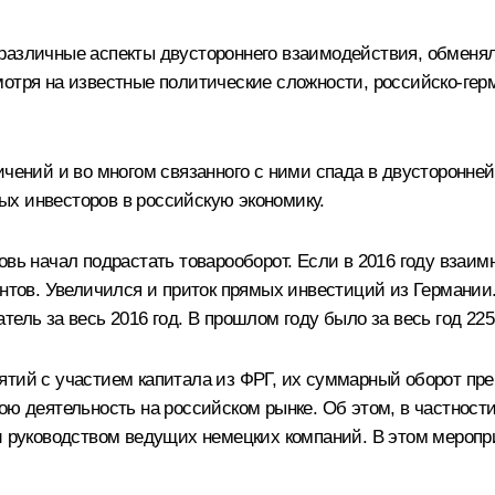
 различные аспекты двустороннего взаимодействия, обмен
отря на известные политические сложности, российско-герм
ичений и во многом связанного с ними спада в двусторонне
х инвесторов в российскую экономику.
вь начал подрастать товарооборот. Если в 2016 году взаимн
нтов. Увеличился и приток прямых инвестиций из Германии. 
тель за весь 2016 год. В прошлом году было за весь год 22
ятий с участием капитала из ФРГ, их суммарный оборот пр
ю деятельность на российском рынке. Об этом, в частности, 
 и руководством ведущих немецких компаний. В этом меропр