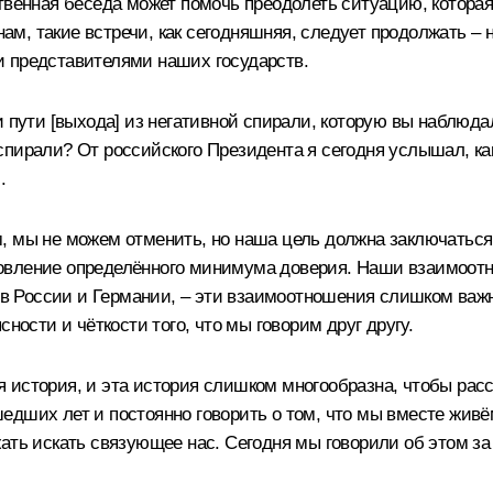
твенная беседа может помочь преодолеть ситуацию, которая
 нам, такие встречи, как сегодняшняя, следует продолжать 
и представителями наших государств.
и пути [выхода] из негативной спирали, которую вы наблюд
пирали? От российского Президента я сегодня услышал, како
.
, мы не можем отменить, но наша цель должна заключатьс
вление определённого минимума доверия. Наши взаимоотноше
ях в России и Германии, – эти взаимоотношения слишком ва
ности и чёткости того, что мы говорим друг другу.
история, и эта история слишком многообразна, чтобы рассм
едших лет и постоянно говорить о том, что мы вместе жив
ать искать связующее нас. Сегодня мы говорили об этом за