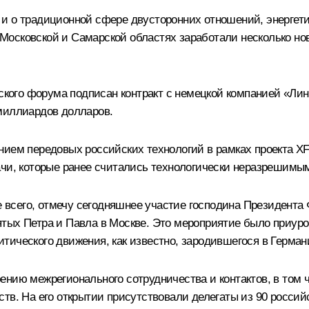
и о традиционной сфере двусторонних отношений, энергет
 в Московской и Самарской областях заработали несколько н
еского форума подписан контракт с немецкой компанией «Ли
миллиардов долларов.
нием передовых российских технологий в рамках проекта X
ачи, которые ранее считались технологически неразрешимы
де всего, отмечу сегодняшнее участие господина Президента
ых Петра и Павла в Москве. Это мероприятие было приуроче
тического движения, как известно, зародившегося в Герман
ению межрегионального сотрудничества и контактов, в том 
тв. На его открытии присутствовали делегаты из 90 россий