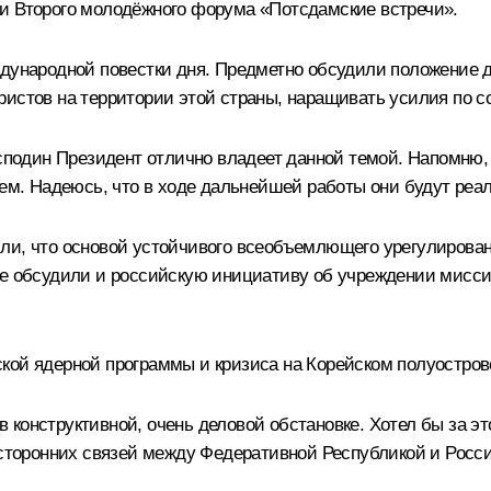
и Второго молодёжного форума «Потсдамские встречи».
ждународной повестки дня. Предметно обсудили положение 
ристов на территории этой страны, наращивать усилия по 
Господин Президент отлично владеет данной темой. Напомню
нем. Надеюсь, что в ходе дальнейшей работы они будут реа
ли, что основой устойчивого всеобъемлющего урегулирован
сте обсудили и российскую инициативу об учреждении мис
кой ядерной программы и кризиса на Корейском полуостров
конструктивной, очень деловой обстановке. Хотел бы за эт
вусторонних связей между Федеративной Республикой и Росс