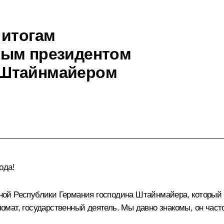
 итогам
ным президентом
 Штайнмайером
ода!
ой Республики Германия господина Штайнмайера, который 
мат, государственный деятель. Мы давно знакомы, он часто