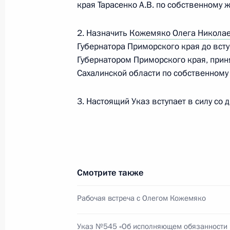
края Тарасенко А.В. по собственному 
4 июля 2018 года, 16:40
2. Назначить
Кожемяко Олега Никола
Губернатора Приморского края до вст
Губернатором Приморского края, приня
Встреча с Андреем Тарасенко
Сахалинской области по собственному
4 октября 2017 года, 21:40
3. Настоящий Указ вступает в силу со 
Встреча с военнослужащими Во
Смотрите также
26 июля 2026 года
Рабочая встреча с Олегом Кожемяко
Указ №545 «Об исполняющем обязанности 