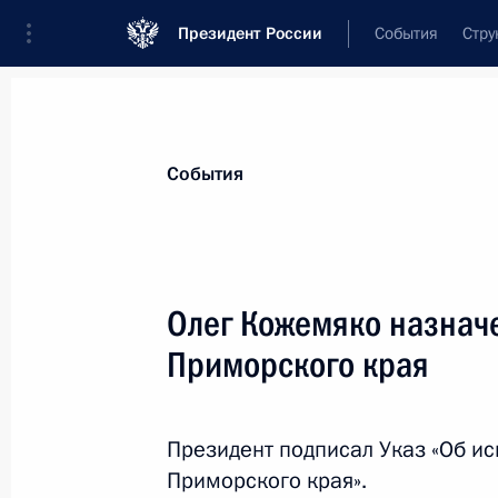
Президент России
События
Стру
Материалы по выбранной персоне
События
Тарасенко
,
Андрей
Владимирович
Олег Кожемяко назнач
Приморского края
Лента событий
Президент подписал Указ «Об и
Приморского края».