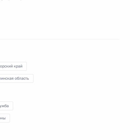
ные
Официальные
Правовая и
сетевые ресурсы
техническая
ссии
Президента России
информация
MAX
О портале
ВКонтакте
Об использовании
ии
информации сайта
Rutube
О персональных
Telegram-канал
данных пользователей
орский край
YouTube
зиденту
Написать в редакцию
линская область
и —
ного
по
лужба
—
оны
ссии