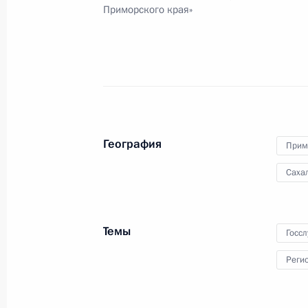
Приморского края»
Разделы сайта
Информацион
Президента
ресурсы
России
Президента Ро
События
Президент России
Текущий ресурс
Структура
Конституция Росс
Видео и фото
Государственная
Документы
География
символика
Прим
Контакты
Обратиться к Пре
Поиск
Саха
Президент Росси
гражданам школь
возраста
Для СМИ
Виртуальный тур 
Кремлю
Темы
Госс
Подписаться
Владимир Путин 
Справочник
личный сайт
Реги
Дикая природа Ро
Версия для людей
с ограниченными