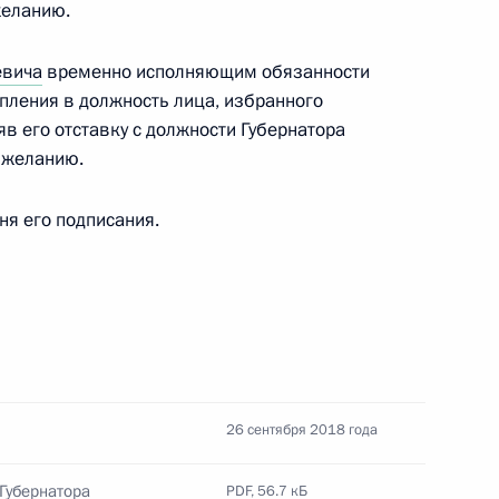
желанию.
евича
временно исполняющим обязанности
упления в должность лица, избранного
в его отставку с должности Губернатора
 желанию.
дня его подписания.
енно-Морского Флота
26 сентября 2018 года
Губернатора
PDF,
56.7 кБ