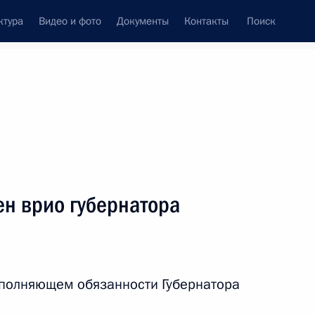
ктура
Видео и фото
Документы
Контакты
Поиск
Все персоны
ен врио губернатора
Подписаться на ленту
сполняющем обязанности Губернатора