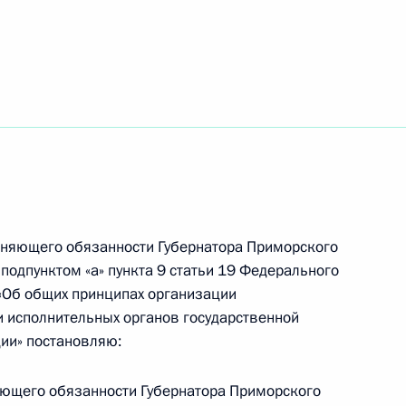
ернатора Приморского края
ра Приморского края Андреем
лняющего обязанности Губернатора Приморского
 подпунктом «а» пункта 9 статьи 19 Федерального
 «Об общих принципах организации
и исполнительных органов государственной
ии» постановляю:
ра Приморского края Андреем
яющего обязанности Губернатора Приморского