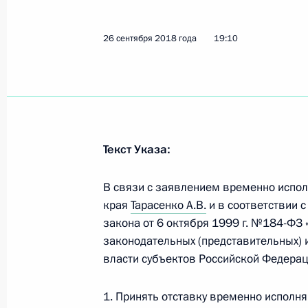
Олег Кожемяко назначен врио губ
26 сентября 2018 года, 19:10
26 сентября 2018 года
19:10
Рабочая встреча с врио губернато
Тарасенко
11 сентября 2018 года, 17:30
Текст Указа:
В связи с заявлением временно испо
Заседание президиума Госсовета
края
Тарасенко А.В.
и в соответствии с
закона от 6 октября 1999 г. №184-ФЗ
10 сентября 2018 года, 11:50
законодательных (представительных) 
власти субъектов Российской Федерац
Рабочая встреча с врио губернато
1. Принять отставку временно исполн
Тарасенко