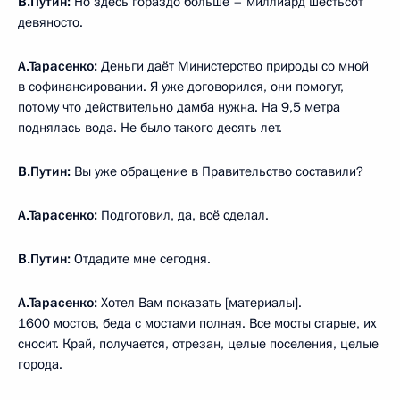
В.Путин:
Но здесь гораздо больше – миллиард шестьсот
девяносто.
А.Тарасенко:
Деньги даёт Министерство природы со мной
в софинансировании. Я уже договорился, они помогут,
потому что действительно дамба нужна. На 9,5 метра
поднялась вода. Не было такого десять лет.
В.Путин:
Вы уже обращение в Правительство составили?
А.Тарасенко:
Подготовил, да, всё сделал.
В.Путин:
Отдадите мне сегодня.
А.Тарасенко:
Хотел Вам показать [материалы].
1600 мостов, беда с мостами полная. Все мосты старые, их
сносит. Край, получается, отрезан, целые поселения, целые
города.