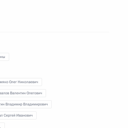
рхангельской области
оны
шленного комплекса
мяко Олег Николаевич
валов Валентин Олегович
гин Владимир Владимирович
ра Архангельской области
ал Сергей Иванович
1