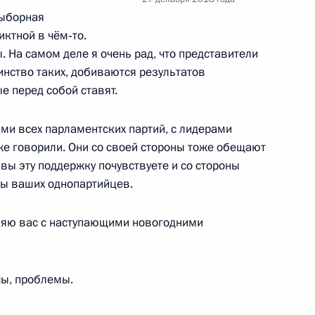
выборная
ктной в чём‑то.
. На самом деле я очень рад, что представители
инство таких, добиваются результатов
е перед собой ставят.
ской области Александром
ми всех парламентских партий, с лидерами
же говорили. Они со своей стороны тоже обещают
вы эту поддержку почувствуете и со стороны
оны ваших однопартийцев.
ске
вляю вас с наступающими новогодними
сы, проблемы.
направлению «Инвестиции»