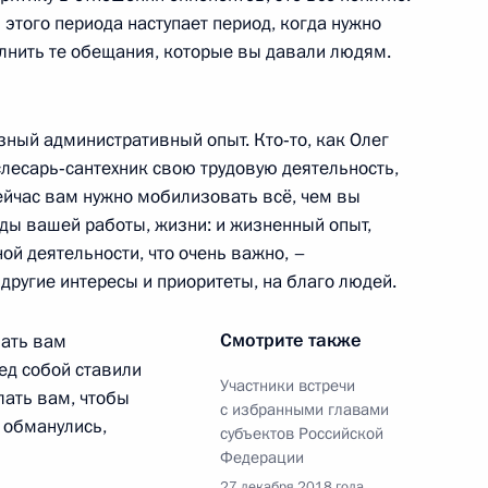
ской области Александром
 этого периода наступает период, когда нужно
олнить те обещания, которые вы давали людям.
зный административный опыт. Кто‑то, как Олег
слесарь‑сантехник свою трудовую деятельность,
ской области Александром
 сейчас вам нужно мобилизовать всё, чем вы
годы вашей работы, жизни: и жизненный опыт,
й деятельности, что очень важно, –
 другие интересы и приоритеты, на благо людей.
Смотрите также
лать вам
ангельскую область
ед собой ставили
Участники встречи
лать вам, чтобы
с избранными главами
 обманулись,
субъектов Российской
Федерации
и Госсовета по направлению
27 декабря 2018 года