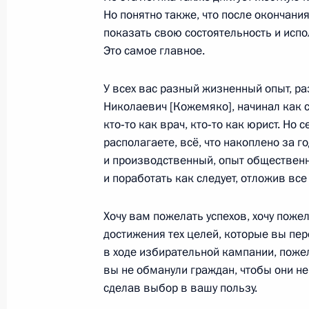
Встреча с губернатором Архангель
Но понятно также, что после окончания
Цыбульским
показать свою состоятельность и исп
Это самое главное.
11 марта 2025 года, 14:40
У всех вас разный жизненный опыт, ра
Николаевич [Кожемяко], начинал как 
Встреча с губернатором Архангель
кто‑то как врач, кто‑то как юрист. Но
Цыбульским
располагаете, всё, что накоплено за 
26 ноября 2024 года, 13:50
и производственный, опыт общественно
и поработать как следует, отложив все
Хочу вам пожелать успехов, хочу поже
Мария Львова-Белова посетила Арх
достижения тех целей, которые вы пер
12 сентября 2024 года, 18:00
в ходе избирательной кампании, поже
вы не обманули граждан, чтобы они не
сделав выбор в вашу пользу.
Заседание рабочей группы комисси