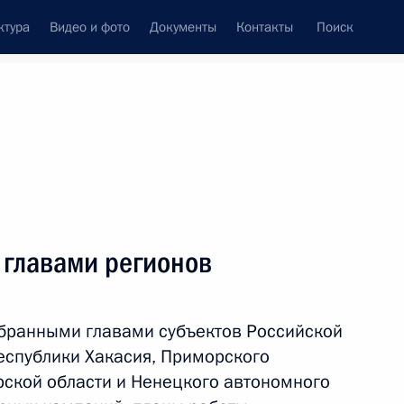
ктура
Видео и фото
Документы
Контакты
Поиск
Все персоны
 главами регионов
збранными главами субъектов Российской
Подписаться на ленту
еспублики Хакасия, Приморского
рской области и Ненецкого автономного