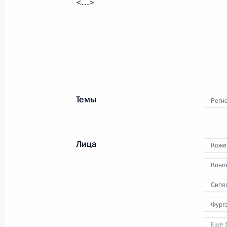
<…>
13 октября 2023 года, 16:30
Рабочая встреча с губернатором А
Александром Цыбульским
10 февраля 2023 года, 20:00
Темы
Реги
Посещение Устьянского лесопромы
Лица
Коже
10 февраля 2023 года, 14:20
Коно
Сипя
Рабочая встреча с врио губернато
Фург
Александром Цыбульским
Ещё 
14 августа 2020 года, 13:10