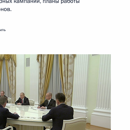
орных кампаний, планы работы
ва
нов.
мль
ской области Александром
ской области Александром
 направлению «Международная