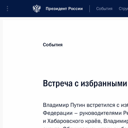
Президент России
События
Стру
Материалы по выбранной персоне
События
Цыбульский
,
Александр
Витальевич
губернатор Архангельской области
Встреча с избранными
Владимир Путин встретился с и
Лента событий
Федерации – руководителями Р
и Хабаровского краёв, Владими