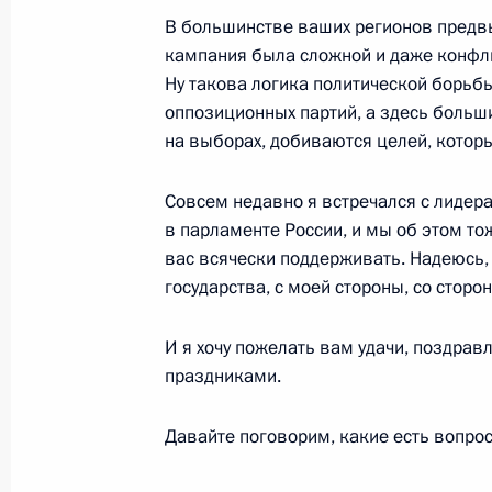
«Экономика и финансы»
В большинстве ваших регионов пред
кампания была сложной и даже конфли
19 апреля 2024 года, 16:00
Ну такова логика политической борьбы
оппозиционных партий, а здесь больш
на выборах, добиваются целей, которы
Встреча с губернатором Архангель
Цыбульским
Совсем недавно я встречался с лидера
в парламенте России, и мы об этом то
11 декабря 2023 года, 20:00
вас всячески поддерживать. Надеюсь, 
государства, с моей стороны, со стор
Посещение школы № 7 в Архангель
И я хочу пожелать вам удачи, поздра
11 декабря 2023 года, 16:30
праздниками.
Давайте поговорим, какие есть вопро
Заседание комиссии Госсовета по 