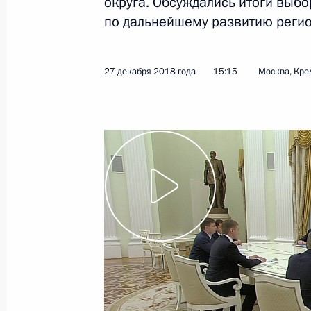
округа. Обсуждались итоги выб
Совещание с членами Правительст
по дальнейшему развитию регио
23 июня 2026 года, 17:30
27 декабря 2018 года
15:15
Москва, Кре
Встреча с губернатором Архангель
Цыбульским
30 марта 2026 года, 13:40
Встреча с губернатором Архангель
Цыбульским
24 июля 2025 года, 19:30
Заседание комиссии Госсовета по