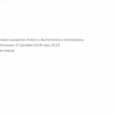
но исполняющим обязанности
о округа
ован в разделах:
Новости
,
Выступления и стенограммы
бликации:
27 декабря 2018 года, 15:15
ая версия
временно исполняющим
ьской области
гионов