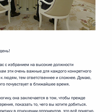
а и открытие объектов
день!
 вас с избранием на высокие должности
 вам эти очень важные для каждого конкретного
х населённых пунктов
 к людям, тем ответственнее и сложнее. Думаю,
о это почувствует в ближайшее время.
гику, она заключается в том, чтобы прежде
рения, показать то, чего вы хотите добиться.
ритику в отношении оппонентов, это всё понятно.