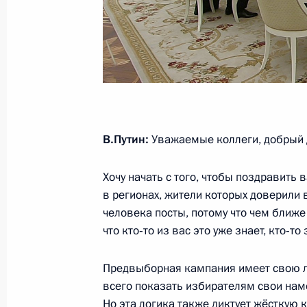
кооперация и экспорт»
20 июня 2025 года, 15:00
Совещание с членами Правительств
лесопромышленного комплекса
В.Путин:
Уважаемые коллеги, добрый 
14 апреля 2025 года, 18:40
Хочу начать с того, чтобы поздравить
в регионах, жители которых доверили
Презентация мастер-планов опорны
человека посты, потому что чем ближе
Арктической зоны
что кто‑то из вас это уже знает, кто‑т
27 марта 2025 года, 16:30
Предвыборная кампания имеет свою ло
всего показать избирателям свои наме
Но эта логика также диктует жёсткую к