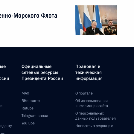
енно-Морского Флота
ные
Официальные
Правовая и
сетевые ресурсы
техническая
ссии
Президента России
информация
MAX
О портале
ВКонтакте
Об использовании
ии
информации сайта
Rutube
О персональных
Telegram-канал
данных пользователей
YouTube
зиденту
Написать в редакцию
и —