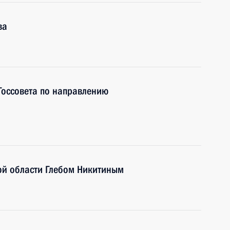
ва
Госсовета по направлению
ой области Глебом Никитиным