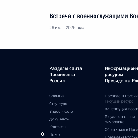
Встреча с военнослужащими Во
26 июля 2026 года
Разделы сайта
Информацион
Президента
ресурсы
России
Президента Ро
События
Президент России
Текущий ресурс
Структура
Конституция Росс
Видео и фото
Государственная
Документы
символика
Контакты
Обратиться к Пре
Поиск
Президент Росси