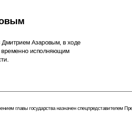
ровым
с Дмитрием Азаровым, в ходе
о временно исполняющим
ти.
шением главы государства назначен спецпредставителем П