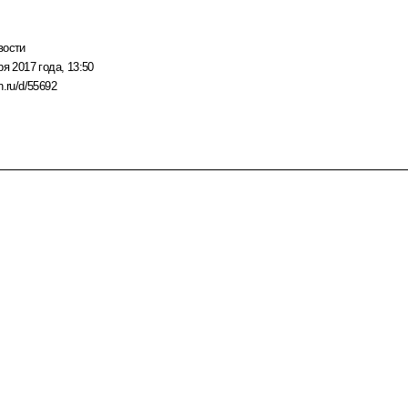
вости
ря 2017 года, 13:50
n.ru/d/55692