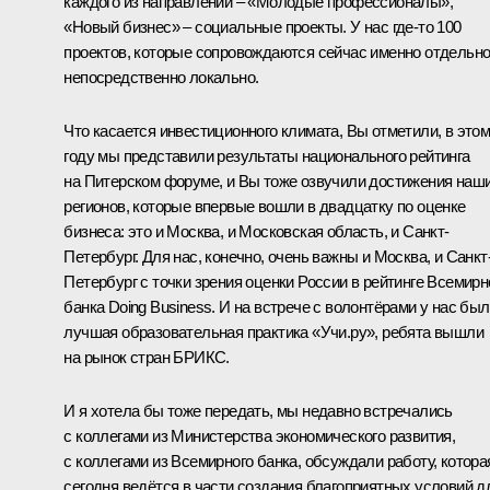
каждого из направлений – «Молодые профессионалы»,
«Новый бизнес» – социальные проекты. У нас где-то 100
проектов, которые сопровождаются сейчас именно отдельно
непосредственно локально.
Что касается инвестиционного климата, Вы отметили, в это
году мы представили результаты национального рейтинга
на Питерском форуме, и Вы тоже озвучили достижения наш
регионов, которые впервые вошли в двадцатку по оценке
бизнеса: это и Москва, и Московская область, и Санкт-
Петербург. Для нас, конечно, очень важны и Москва, и Санкт
Петербург с точки зрения оценки России в рейтинге Всемирн
банка Doing Business. И на встрече с волонтёрами у нас бы
лучшая образовательная практика «Учи.ру», ребята вышли
на рынок стран БРИКС.
И я хотела бы тоже передать, мы недавно встречались
с коллегами из Министерства экономического развития,
с коллегами из Всемирного банка, обсуждали работу, котора
сегодня ведётся в части создания благоприятных условий д