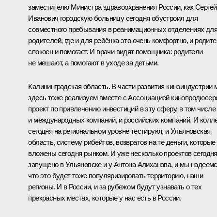
заместителю Министра здравоохранения России, как Сергей
Иванович городскую больницу сегодня обустроил для
совместного пребывания в реанимационных отделениях дл
родителей, где и для ребёнка это очень комфортно, и родит
спокоен и помогает. И врачи видят помощника: родители
не мешают, а помогают в уходе за детьми.
Калининградская область. В части развития киноиндустрии 
здесь тоже реализуем вместе с Ассоциацией кинопродюсер
проект по привлечению инвестиций в эту сферу, в том числе
и международных компаний, и российских компаний. И колл
сегодня на региональном уровне тестируют, и Ульяновская
область, систему рибейтов, возвратов на те деньги, которые
вложены сегодня рынком. И уже несколько проектов сегодн
запущено в Ульяновске и у Антона Алиханова, и мы надеемс
что это будет тоже популяризировать территорию, наши
регионы. И в России, и за рубежом будут узнавать о тех
прекрасных местах, которые у нас есть в России.