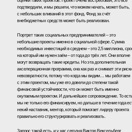
оценки таких проектов. Проект очень востребован, это все
подтвердили, и мы решили, что можем начать, может быть,
с небольших вливаний в этот фонд. Фонд за счёт
внебюджетных средств может быть реализован.
Портрет таких социальных предпринимателей – это
небольшие проекты именно в социальной сфере. Сумма
необходимых инвестиций в среднем – это 2,5 миллиона, сро
на который им нужен заём – от года до трёх лет. Они вполне
могут возвращать такие кредиты. Но эта дополнительная
акселерационная программа, она как раз и снимает эти риск
невозвратности, потому что когда мы видим… мы работаем
с этим проектом, мы уже его довели до степени такой
финансовой устойчивости, что он может быть именно
окупаемым проектом. И дальнейшее сопровождение. То ест
мы не только его финансируем, но дальше в течение года ес
некий наставник, ментор, который помогает лидеру проекта
правильно его структурировать и реализовать.
Запрос такой есть, и у нас сегодня Виктор Вексельберг