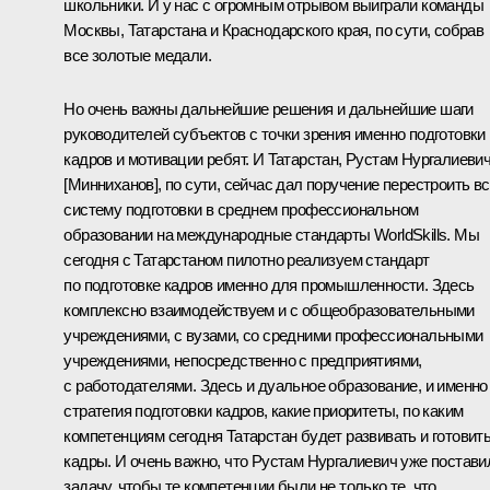
школьники. И у нас с огромным отрывом выиграли команды
Москвы, Татарстана и Краснодарского края, по сути, собрав
все золотые медали.
Но очень важны дальнейшие решения и дальнейшие шаги
руководителей субъектов с точки зрения именно подготовки
кадров и мотивации ребят. И Татарстан, Рустам Нургалиеви
[Минниханов], по сути, сейчас дал поручение перестроить в
систему подготовки в среднем профессиональном
образовании на международные стандарты WorldSkills. Мы
сегодня с Татарстаном пилотно реализуем стандарт
по подготовке кадров именно для промышленности. Здесь
комплексно взаимодействуем и с общеобразовательными
учреждениями, с вузами, со средними профессиональными
учреждениями, непосредственно с предприятиями,
с работодателями. Здесь и дуальное образование, и именно
стратегия подготовки кадров, какие приоритеты, по каким
компетенциям сегодня Татарстан будет развивать и готовит
кадры. И очень важно, что Рустам Нургалиевич уже постави
задачу, чтобы те компетенции были не только те, что