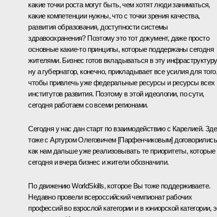
какие точки роста могут быть, чем хотят люди заниматься,
какие компетенции нужны, что с точки зрения качества,
развития образования, доступности системы
здравоохранения? Поэтому это тот документ, даже просто
основные какие-то принципы, которые поддержаны сегодня
жителями. Бизнес готов вкладываться в эту инфраструктуру
ну а губернатор, конечно, прикладывает все усилия для того
чтобы привлечь уже федеральные ресурсы и ресурсы всех
институтов развития. Поэтому в этой идеологии, по сути,
сегодня работаем со всеми регионами.
Сегодня у нас дан старт по взаимодействию с Карелией. Зд
тоже с Артуром Олеговичем [Парфенчиковым] договорились
как нам дальше уже реализовывать те приоритеты, которые
сегодня и вчера бизнес и жители обозначили.
По движению WorldSkills, которое Вы тоже поддерживаете.
Недавно провели всероссийский чемпионат рабочих
профессий во взрослой категории и в юниорской категории, э