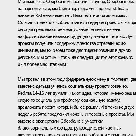
Мы вместе со Сбербанком провели – точнее, Сбербанк был
на первом месте, мы были партнёрами, – проект «Школа
навыков XXI века» вместе с Высшей школой экономики.
Со всей страны мы собрали заявки лидеров проектов, кото
сегодня предлагают инновационные решения именно
на формирование навыков будущего у детей в школах. Луч
проекты получили поддержку Агентства стратегических
инициатив, мы их берём тоже для тиражирования в других
регионах. Мы хотим, чтобы на следующий год этот конкурс
был более масштабным.
Мы провели в этом году федеральную смену в «Артеке», гд
вместе с детьми учились социальному проектированию.
Ребята 14–16 лет думали, как от идеи, которая именно реша
какую‑то социальную проблему, социальную задачу,
предложить проект, который бы её решал. И в течение двух
недель ребята предложили очень интересные проекты. Мы
вместе с экспертами, Сбербанк, с участием
благотворительных фондов, руководителей, частных
акселераторов проводили тренинги, работали с командами.