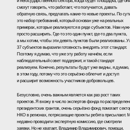
и негосударственного сектора, когда будет площадка, где он
смогут говорить, что работает, что получается, давать
обратную связь, предлагать какие‑то новые проекты. По сут
это набор требований, который основан уже на реальных
примерах, которые реализуются в ряде субъектов. Нам нуж
просто расширить. Где‑то это один пункт, где‑то два пункта,
а мы хотим, чтобы эти девять пунктов были реализованы. У
37 субъектов выразили готовность внедрять этот стандарт.
Поэтому я думаю, что уже эту работу начнём, если
наблюдательный совет поддержит, и такой стандарт
реализуем. Конечно, результаты будут уже видны, я думаю,
в этом году, потому что это серьёзно облегчит и доступ
и расширит возможность участников-добровольцев.
Безусловно, очень важным является как раз рост таких
проектов. Я вхожу в число экспертов фонда по распределе
президентских грантов, очень серьёзно фонд помогает секто
НКО в регионах, потрясающие проекты ребята присылают. 
недавно проводили экспертную комиссию, где смотрели
заявки. Но не хватает, Владимир Владимирович, помощи,