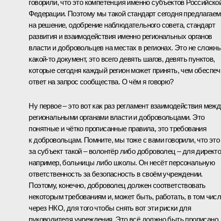
говорили, что это компетенция именно субъектов Российско
Федерации. Поэтому мы такой стандарт сегодня предлагаем
на решение, одобрение наблюдательного совета, стандарт
развития и взаимодействия именно региональных органов
власти и добровольцев на местах в регионах. Это не сложн
какой‑то документ, это всего девять шагов, девять пунктов,
которые сегодня каждый регион может принять, чем обеспеч
ответ на запрос сообщества. О чём я говорю?
Ну первое – это вот как раз регламент взаимодействия межд
региональными органами власти и добровольцами. Это
понятные и чётко прописанные правила, это требования
к добровольцам. Помните, мы тоже с вами говорили, что это
за субъект такой – волонтёр либо доброволец – для директо
например, больницы либо школы. Он несёт персональную
ответственность за безопасность в своём учреждении.
Поэтому, конечно, доброволец должен соответствовать
некоторым требованиям и, может быть, работать, в том чис
через НКО, для того чтобы снять вот эти риски для
руководителя учреждения. Это всё должно быть прописано