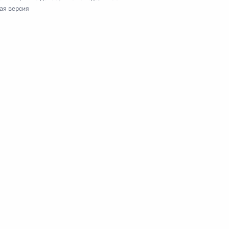
ая версия
 направлению
 управление»
ва
номического развития