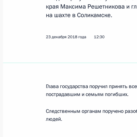
края Максима Решетникова и г
Показа
на шахте в Соликамске.
Совещание по экономическим воп
23 декабря 2018 года
12:30
18 апреля 2022 года, 15:10
Заседание рабочей группы Госсове
вопросам и противодействию расп
коронавирусной инфекции
Глава государства поручил принять в
пострадавшим и семьям погибших.
23 марта 2022 года, 15:00
Следственным органам поручено разоб
людей.
Совещание по вопросам социально
Крыма и Севастополя