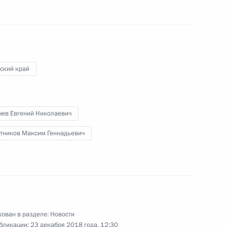
номической поддержки
ский край
чев Евгений Николаевич
ва
тников Максим Геннадьевич
направлению «Инвестиции»
ован в разделе:
Новости
бликации:
23 декабря 2018 года, 12:30