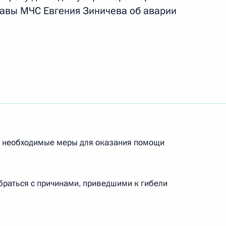
лавы МЧС Евгения Зиничева об аварии
ть следующие материалы
росам
та по экономическим
ространению новой
се необходимые меры для оказания помощи
раться с причинами, приведшими к гибели
-экономического развития