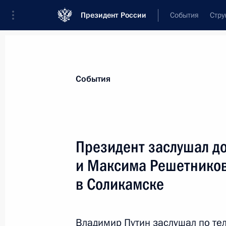
Президент России
События
Стру
Материалы по выбранной персоне
События
Решетников
,
Максим
Геннадьевич
Министр экономического развития Ро
Президент заслушал д
и Максима Решетников
в Соликамске
Лента событий
Владимир Путин заслушал по те