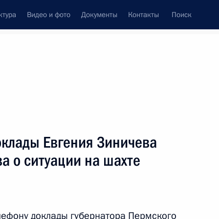
ктура
Видео и фото
Документы
Контакты
Поиск
Все персоны
ссийской Федерации
оклады Евгения Зиничева
а о ситуации на шахте
Подписаться на ленту
лефону доклады губернатора Пермского