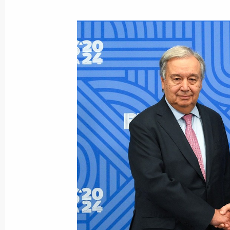
Встреча с Генеральным секретарё
24 октября 2024 года, 22:30
Телефонный разговор с Генеральн
Гутеррешем
14 сентября 2022 года, 20:00
Встреча с Генеральным секретарё
26 апреля 2022 года, 20:10
Поздравление Антониу Гутеррешу п
на пост Генерального секретаря О