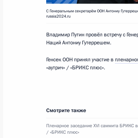
18 июня 2021 года, 16:30
С Генеральным секретарём ООН Антониу Гутеррешем
russia2024.ru
Владимир Путин провёл встречу с Ге
Встреча с Генеральным секретарё
Наций Антониу Гутеррешем.
7 июня 2019 года, 18:30
Генсек ООН принял участие в
пленарно
«аутрич» / «БРИКС плюс».
Пленарное заседание Петербургск
экономического форума
7 июня 2019 года, 17:50
Смотрите также
Встреча с Генеральным секретарё
Пленарное заседание XVI саммита БРИКС в 
/ «БРИКС плюс»
20 июня 2018 года, 19:10