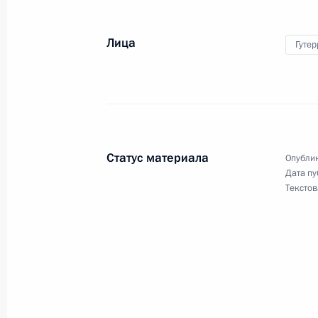
26 июля 2026 года
Лица
Гутер
Разделы сайта
Информацион
Президента
ресурсы
России
Президента Ро
Статус материала
Опублик
События
Президент России
Дата пу
Текущий ресурс
Структура
Текстов
Конституция Росс
Видео и фото
Государственная
Документы
символика
Контакты
Обратиться к Пре
Поиск
Президент Росси
гражданам школь
возраста
Для СМИ
Виртуальный тур 
Кремлю