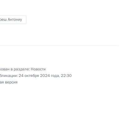
реш Антониу
ные
Официальные
Правовая и
сетевые ресурсы
техническая
ссии
Президента России
информация
ован в разделе:
Новости
MAX
О портале
бликации:
24 октября 2024 года, 22:30
ВКонтакте
Об использовании
ая версия
ии
информации сайта
Rutube
О персональных
Telegram-канал
данных пользователей
YouTube
зиденту
Написать в редакцию
и —
ного
по