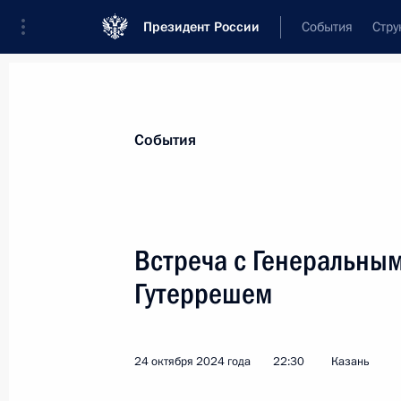
Президент России
События
Стру
Материалы по выбранной персоне
События
Гутерреш
,
Антониу
Генеральный секретарь Организации 
Встреча с Генеральны
Гутеррешем
Лента событий
24 октября 2024 года
22:30
Казань