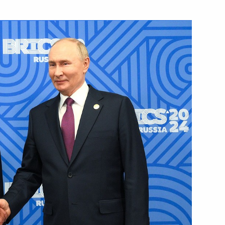
м ООН Антониу Гутеррешем
ым секретарём ООН Антониу
м ООН Антониу Гутеррешем
о случаю переизбрания
ОН