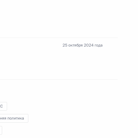
ым секретарём ООН Антониу
25 октября 2024 года
м ООН Антониу Гутеррешем
КС
няя политика
енно-Морского Флота