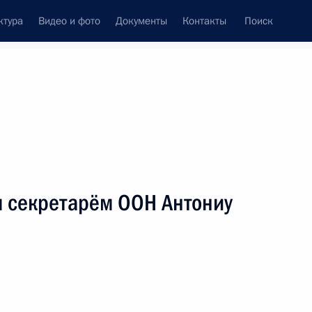
ктура
Видео и фото
Документы
Контакты
Поиск
Все персоны
Объединённых Наций
м секретарём ООН Антониу
Подписаться на ленту