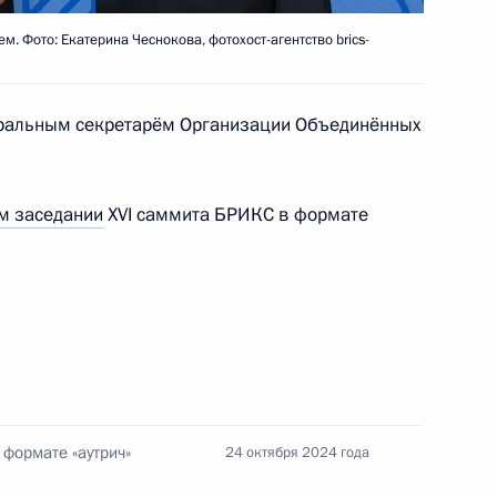
. Фото: Екатерина Чеснокова, фотохост-агентство brics-
неральным секретарём Организации Объединённых
м ООН Антониу Гутеррешем
м заседании
XVI саммита БРИКС в формате
ого международного
м ООН Антониу Гутеррешем
формате «аутрич»
24 октября 2024 года