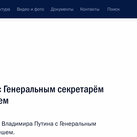
ктура
Видео и фото
Документы
Контакты
Поиск
Все персоны
Объединённых Наций
с Генеральным секретарём
ем
Подписаться на ленту
 Владимира Путина с Генеральным
ешем.