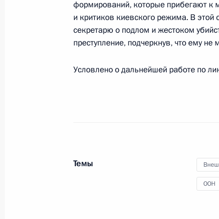
формирований, которые прибегают к 
и критиков киевского режима. В этой
секретарю о подлом и жестоком убийст
Телефонный разговор с Генеральн
преступление, подчеркнув, что ему не
Гутеррешем
Условлено о дальнейшей работе по ли
21 марта 2018 года, 20:00
Встреча с Генеральным секретарё
2 июня 2017 года, 20:00
Темы
Внеш
ООН
Встреча с военнослужащими Во