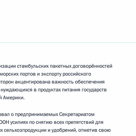
м ООН Антониу Гутеррешем
ым секретарём ООН Антониу
изации стамбульских пакетных договорённостей
морских портов и экспорту российского
 сторон акцентирована важность обеспечения
м ООН Антониу Гутеррешем
 нуждающихся в продуктах питания государств
й Америки.
вал о предпринимаемых Секретариатом
ОН усилиях по снятию всех препятствий для
о случаю переизбрания
х сельхозпродукции и удобрений, отметив свою
ОН