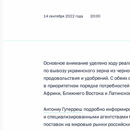
Встреча с Генеральным секретарё
24 октября 2024 года, 22:30
14 сентября 2022 года
20:00
Телефонный разговор с Генеральн
Гутеррешем
14 сентября 2022 года, 20:00
Основное внимание уделено ходу реал
по вывозу украинского зерна из черно
продовольствия и удобрений. С обеих
Встреча с Генеральным секретарё
в приоритетном порядке потребностей
Африки, Ближнего Востока и Латинско
26 апреля 2022 года, 20:10
Антониу Гутерреш
подробно информиро
и специализированными агентствами О
Поздравление Антониу Гутеррешу п
поставок на мировые рынки российски
на пост Генерального секретаря О