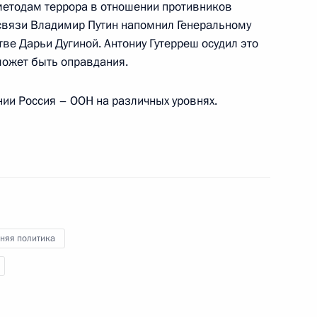
методам террора в отношении противников
 связи Владимир Путин напомнил Генеральному
ве Дарьи Дугиной. Антониу Гутерреш осудил это
ым секретарём ООН Антониу
 может быть оправдания.
нии Россия – ООН на различных уровнях.
м ООН Антониу Гутеррешем
няя политика
енно-Морского Флота