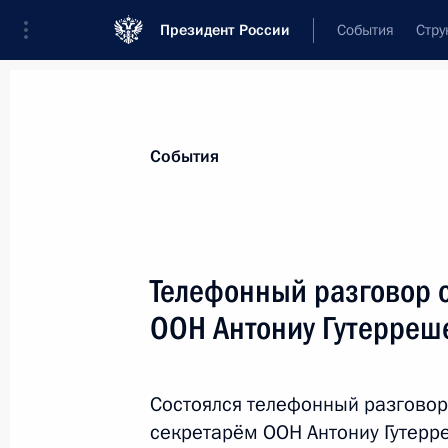
Президент России
События
Стру
Материалы по выбранной персоне
События
Гутерреш
,
Антониу
Генеральный секретарь Организации 
Телефонный разговор 
ООН Антониу Гутерреш
Лента событий
Состоялся телефонный разговор
секретарём ООН Антониу Гутерр