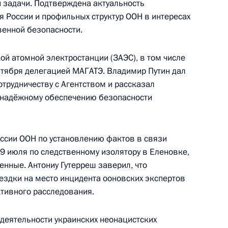
 задачи. Подтверждена актуальность
 России и профильных структур ООН в интересах
венной безопасности.
й атомной электростанции (ЗАЭС), в том числе
м ООН Антониу Гутеррешем
ентября делегацией МАГАТЭ. Владимир Путин дал
трудничеству с Агентством и рассказал
 надёжному обеспечению безопасности
ого международного
ссии ООН по установлению фактов в связи
9 июля по следственному изолятору в Еленовке,
нные. Антониу Гутерреш заверил, что
ездки на место инцидента ооновских экспертов
тивного расследования.
м ООН Антониу Гутеррешем
 деятельности украинских неонацистских