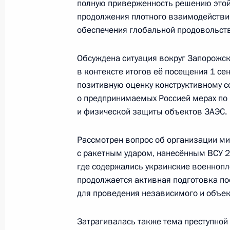
полную приверженность решению этой
продолжения плотного взаимодействия
18 июня 2021 года, 16:30
обеспечения глобальной продовольст
Обсуждена ситуация вокруг Запорожско
Встреча с Генеральным секретарё
в контексте итогов её посещения 1 с
7 июня 2019 года, 18:30
позитивную оценку конструктивному со
о предпринимаемых Россией мерах по
и физической защиты объектов ЗАЭС.
Пленарное заседание Петербургск
Рассмотрен вопрос об организации ми
экономического форума
с ракетным ударом, нанесённым ВСУ 2
7 июня 2019 года, 17:50
где содержались украинские военнопле
продолжается активная подготовка по
для проведения независимого и объек
Встреча с Генеральным секретарё
Затрагивалась также тема преступной
20 июня 2018 года, 19:10