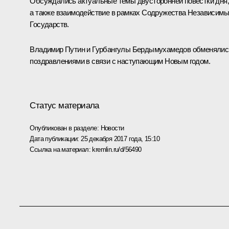
Обсуждались актуальные темы двусторонней повестки дня,
а также взаимодействие в рамках
Содружества Независимы
Государств
.
Владимир Путин и
Гурбангулы Бердымухамедов
обменялис
поздравлениями в связи с наступающим Новым годом.
Статус материала
Опубликован в разделе:
Новости
Дата публикации:
25 декабря 2017 года, 15:10
Ссылка на материал:
kremlin.ru/d/56490