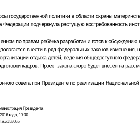
сы государственной политики в области охраны материнств
а Федерации подчеркнула растущую востребованность инсти
ченном по правам ребёнка разработан и готов к обсуждению
дполагается внести в ряд федеральных законов изменения,
организации отдыха детей, ведения общедоступного федера
дготовки кадров. Проект закона скоро будет внесён на расс
онного совета при Президенте по реализации Национальной 
министрация Президента
2016 года, 19:00
n.ru/d/53055