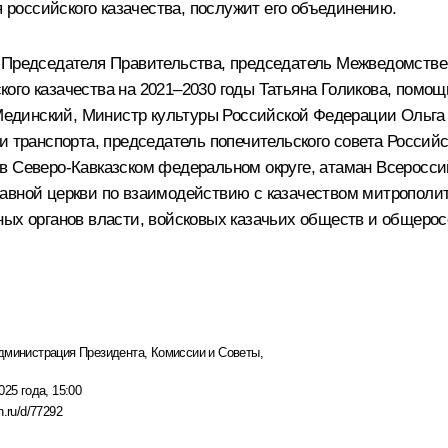
я российского казачества, послужит его объединению.
ь Председателя Правительства, председатель Межведомстве
ого казачества на 2021–2030 годы Татьяна Голикова, помо
единский, Министр культуры Российской Федерации Ольга
и транспорта, председатель попечительского совета Россий
в Северо-Кавказском федеральном округе, атаман Всеросси
лавной церкви по взаимодействию с казачеством митропол
ных органов власти, войсковых казачьих обществ и общеро
дминистрация Президента
,
Комиссии и Советы
,
025 года, 15:00
n.ru/d/77292