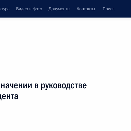
ктура
Видео и фото
Документы
Контакты
Поиск
Все персоны
начении в руководстве
дента
Подписаться на ленту