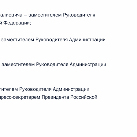
лиевича – заместителем Руководителя
й Федерации;
кадровой политики
твенных органах
 заместителем Руководителя Администрации
 заместителем Руководителя Администрации
ства
тителем Руководителя Администрации
пресс-секретарем Президента Российской
кадровой политики
твенных органах