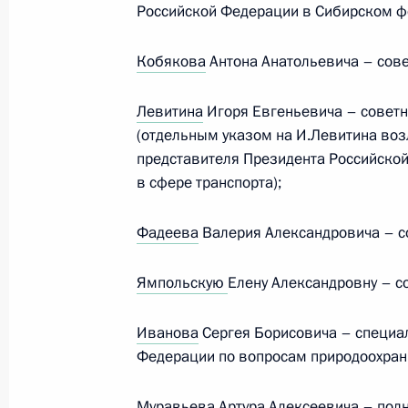
Российской Федерации в Сибирском ф
Подписаны указы о назначении в 
Кобякова
Антона Анатольевича – сов
Президента
14 мая 2024 года, 10:50
Левитина
Игоря Евгеньевича – совет
(отдельным указом на И.Левитина во
представителя Президента Российско
Заседание Комиссии по вопросам 
в сфере транспорта);
в некоторых федеральных государс
Фадеева
Валерия Александровича – с
24 апреля 2024 года, 18:00
Ямпольскую
Елену Александровну – с
Заседание Комиссии по вопросам 
Иванова
Сергея Борисовича – специа
в некоторых федеральных государс
Федерации по вопросам природоохранн
26 марта 2024 года, 17:00
Муравьева
Артура Алексеевича – пол