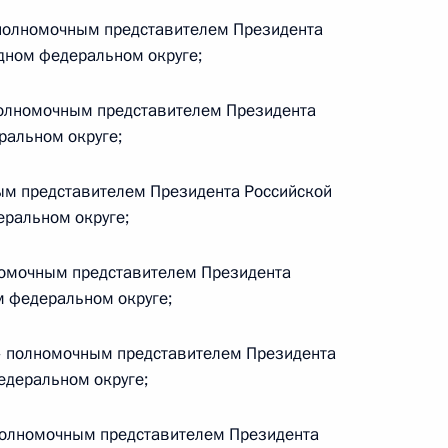
полномочным представителем Президента
гацией Организационного
дном федеральном округе;
олномочным представителем Президента
альном округе;
кадровой политики
м представителем Президента Российской
твенных органах
ральном округе;
номочным представителем Президента
 федеральном округе;
кадровой политики
 полномочным представителем Президента
твенных органах
едеральном округе;
полномочным представителем Президента