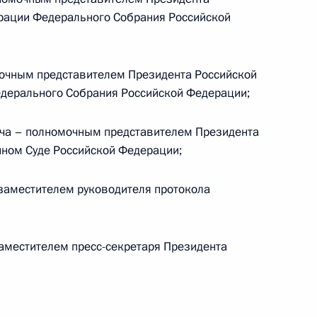
рации Федерального Собрания Российской
ества
очным представителем Президента Российской
едерального Собрания Российской Федерации;
кадровой политики
ча – полномочным представителем Президента
твенных органах
нном Суде Российской Федерации;
заместителем руководителя протокола
 развития образовательных
аместителем пресс-секретаря Президента
овательные программы
радиций и ценностей