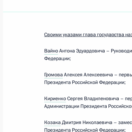
Показа
Заседание Комиссии по вопросам 
Своими указами глава государства на
в некоторых федеральных государс
26 марта 2025 года, 19:30
Вайно
Антона Эдуардовича – Руковод
Федерации;
Заседание Комиссии по вопросам г
Громова
Алексея Алексеевича – перв
и резерва управленческих кадров
Президента Российской Федерации;
5 марта 2025 года, 18:00
Кириенко
Сергея Владиленовича – пе
Администрации Президента Российско
II Большой круг Всероссийского ка
Козака
Дмитрия Николаевича – замес
Президента Российской Федерации;
25 февраля 2025 года, 16:00