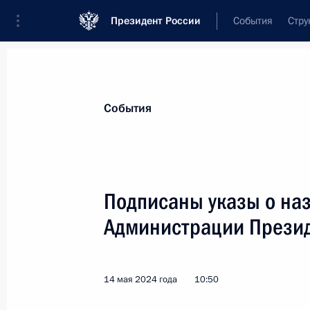
Президент России
События
Стру
Материалы по выбранной персоне
События
Миронов
,
Дмитрий
Юрьевич
помощник Президента
Подписаны указы о наз
Администрации Прези
Биография
Лента событий
14 мая 2024 года
10:50