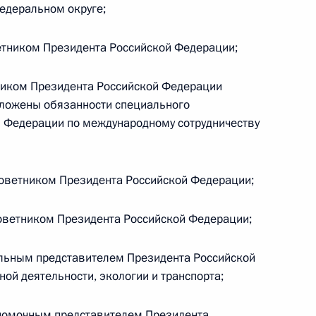
едеральном округе;
руководстве Администрации
етником Президента Российской Федерации;
ником Президента Российской Федерации
зложены обязанности специального
й Федерации по международному сотрудничеству
кадровой политики
твенных органах
оветником Президента Российской Федерации;
оветником Президента Российской Федерации;
кадровой политики
льным представителем Президента Российской
твенных органах
ой деятельности, экологии и транспорта;
номочным представителем Президента