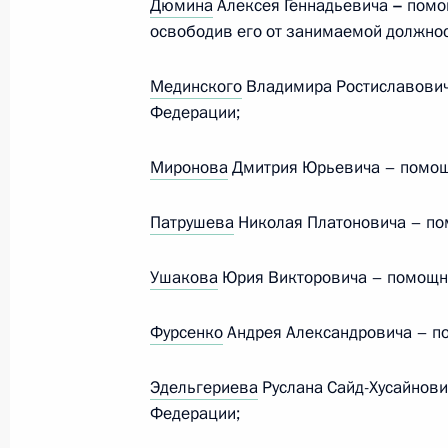
Дюмина
Алексея Геннадьевича
–
помощ
освободив его от занимаемой должнос
11–12 ноября Дмитрий Миронов п
Мединского
Владимира Ростиславович
12 ноября 2024 года, 18:00
Федерации;
Миронова
Дмитрия Юрьевича – помощ
Заседание президиума Совета по д
Патрушева
Николая Платоновича – по
1 ноября 2024 года, 14:00
Ушакова
Юрия Викторовича – помощн
Заседание Комиссии по вопросам 
Фурсенко
Андрея Александровича – п
в некоторых федеральных государс
30 октября 2024 года, 16:45
Эдельгериева
Руслана Сайд-Хусайнов
Федерации;