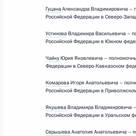
Гуцана
Александра Владимировича – 
Встреча Дмитрия Миронова с деле
Российской Федерации в Северо-Запа
отдела ЦК КПК
24 июня 2024 года, 18:00
Устинова
Владимира Васильевича – п
Российской Федерации в Южном федер
Заседание Комиссии по вопросам 
Чайку
Юрия Яковлевича – полномочны
в некоторых федеральных государс
Федерации в Северо-Кавказском феде
24 июня 2024 года, 17:00
Комарова
Игоря Анатольевича – пол
Российской Федерации в Приволжском
Заседание Комиссии по вопросам 
Якушева
Владимира Владимировича –
в некоторых федеральных государс
Российской Федерации в Уральском ф
29 мая 2024 года, 18:00
Серышева
Анатолия Анатольевича – 