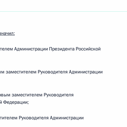
ть следующие материалы
кадровой политики
значил:
твенных органах
ителем Администрации Президента Российской
осударственной службы
ым заместителем Руководителя Администрации
рвым заместителем Руководителя
й Федерации;
зачьего общества
тителем Руководителя Администрации