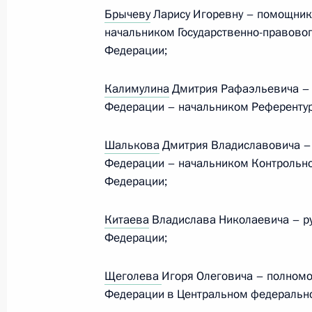
Брычеву
Ларису Игоревну – помощник
Заседание Комиссии по вопросам 
начальником Государственно-правовог
в некоторых федеральных государс
Федерации;
25 сентября 2024 года, 18:00
Калимулина
Дмитрия Рафаэльевича –
Федерации – начальником Референтур
Заседание Комиссии по вопросам 
в некоторых федеральных государс
Шалькова
Дмитрия Владиславовича –
Федерации – начальником Контрольно
28 августа 2024 года, 17:00
Федерации;
Китаева
Владислава Николаевича – р
Заседание Комиссии по вопросам 
Федерации;
в некоторых федеральных государс
31 июля 2024 года, 19:45
Щеголева
Игоря Олеговича – полном
Федерации в Центральном федерально