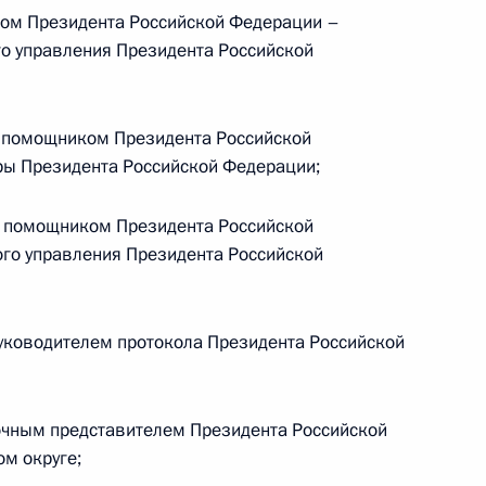
ом Президента Российской Федерации –
кадровой политики
о управления Президента Российской
твенных органах
 помощником Президента Российской
ы Президента Российской Федерации;
кадровой политики
твенных органах
 помощником Президента Российской
го управления Президента Российской
уководителем протокола Президента Российской
кадровой политики
твенных органах
очным представителем Президента Российской
м округе;