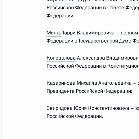
Российской Федерации в Совете Феде
Федерации;
II Большой круг российского казач
28 февраля 2024 года, 12:00
Минха
Гарри Владимировича – полном
Федерации в Государственной Думе Ф
Заседание Комиссии по вопросам 
Коновалова
Александра Владимирови
в некоторых федеральных государс
Российской Федерации в Конституцио
27 февраля 2024 года, 16:00
Казаринова Михаила Анатольевича – 
Президента Российской Федерации;
Совещание по вопросам поддержки
Свиридова Юрия Константиновича – з
организаций, реализующих образ
Российской Федерации.
с учётом культурно-исторических т
российского казачества