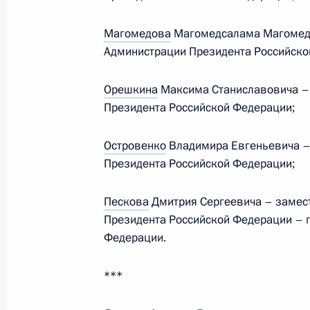
Магомедова
Магомедсалама Магомеда
Администрации Президента Российско
Заседание Комиссии по вопросам 
в некоторых федеральных государс
Орешкина
Максима Станиславовича –
19 февраля 2025 года, 20:00
Президента Российской Федерации;
Островенко
Владимира Евгеньевича –
Заседание Совета по делам казаче
Президента Российской Федерации;
27 декабря 2024 года, 19:00
Пескова
Дмитрия Сергеевича – замес
Президента Российской Федерации – 
Федерации.
Заседание Комиссии по вопросам 
в некоторых федеральных государс
***
25 декабря 2024 года, 18:00