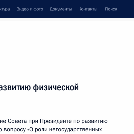
ктура
Видео и фото
Документы
Контакты
Поиск
Все персоны
 правления ОАО
развитию физической
Подписаться на ленту
ие Совета при Президенте по развитию
о вопросу «О роли негосударственных