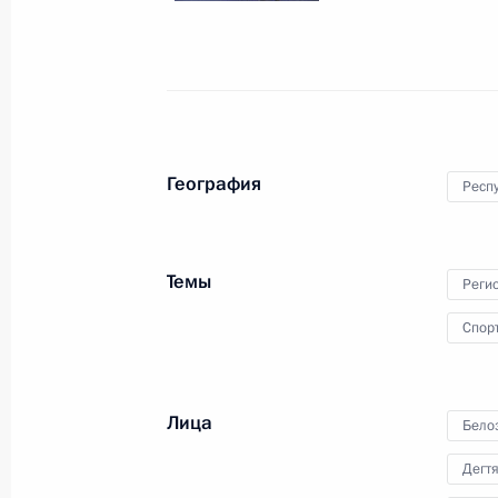
15 октября 2024 года, 18:00
Совместное заседание комиссий Го
«Транспорт», «Энергетика» и през
комиссии по транспорту
География
Респ
27 марта 2024 года, 16:00
Темы
Реги
Запуск строительства ВСМ Москва 
Спор
энергоблока Ленинградской АЭС
14 марта 2024 года, 15:55
Лица
Бело
Дегт
Совещание по строительству высок