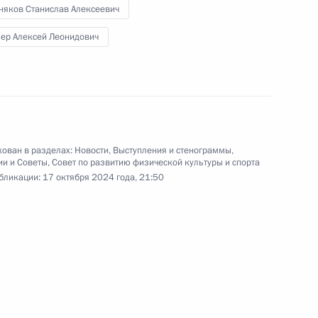
ва – Санкт-Петербург
няков Станислав Алексеевич
лер Алексей Леонидович
озёровым
ован в разделах:
Новости
,
Выступления и стенограммы
,
ии и Советы
,
Совет по развитию физической культуры и спорта
бликации:
17 октября 2024 года, 21:50
-экономического развития