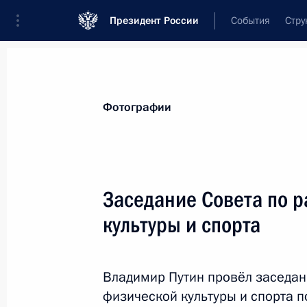
Президент России
События
Стру
Материалы по выбранной персоне
Фотографии
Белозёров
,
Олег
Валентинович
генеральный директор – председатель
Заседание Совета по 
«Российские железные дороги»
культуры и спорта
Лента событий
Владимир Путин провёл заседан
физической культуры и спорта п