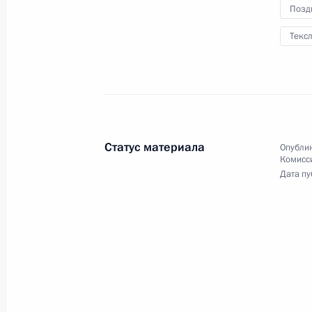
железнодорожной магистрали Моск
Позд
15 февраля 2024 года, 22:00
Текс
Встреча с главой РЖД Олегом Бел
12 января 2024 года, 13:30
Статус материала
Опублик
Комисс
Дата пу
IV Железнодорожный съезд
15 декабря 2023 года, 16:05
Совещание по вопросам социально
Смоленской области