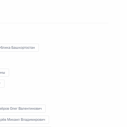
ссовета по направлениям
идиума Правительственной
ублика Башкортостан
оны
– Санкт-Петербург и седьмого
т
зёров Олег Валентинович
ярёв Михаил Владимирович
оскоростной