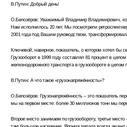
В.Путин:
Добрый день!
О.Белозёров
:
Уважаемый Владимир Владимирович, хочу 
Нам исполнилось 20 лет. Мы посмотрели ретроспективу
2001 года под Вашим руководством, трансформировала
Ключевой, наверное, показатель, о котором хотел бы с
Грузооборот в 1999 году составлял 81 процент в целом
железнодорожного транспорта в грузообороте в целом п
В.Путин:
А что такое «грузонапряжённость»?
О.Белозёров:
Грузонапряжённость – это показатель пер
мы на первом месте: более 30 миллионов тонн мы пере
Второе место занимаем по грузообороту, третье место 
там большое население. Япония делала всегда акцент 