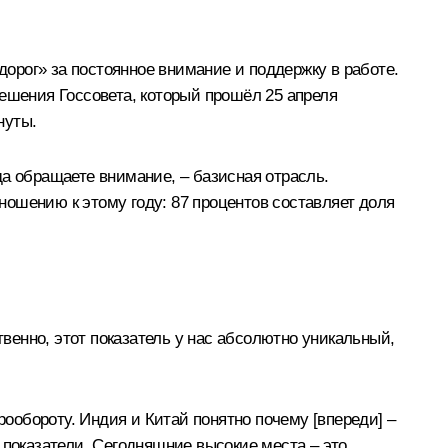
рог» за постоянное внимание и поддержку в работе.
решения Госсовета, который прошёл 25 апреля
нуты.
гда обращаете внимание, – базисная отрасль.
тношению к этому году: 87 процентов составляет доля
твенно, этот показатель у нас абсолютно уникальный,
рообороту. Индия и Китай понятно почему [впереди] –
 показатели. Сегодняшние высокие места – это