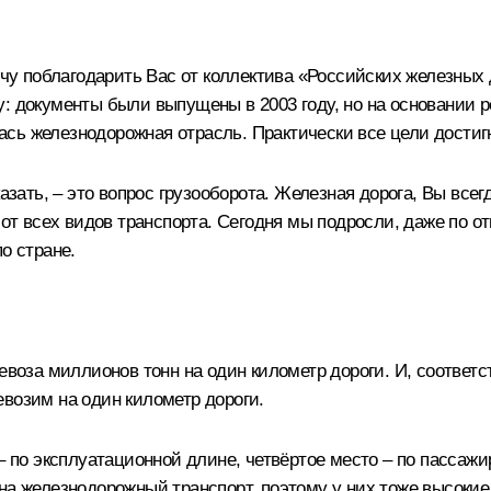
поблагодарить Вас от коллектива «Российских железных до
: документы были выпущены в 2003 году, но на основании 
сь железнодорожная отрасль. Практически все цели достиг
казать, – это вопрос грузооборота. Железная дорога, Вы все
 от всех видов транспорта. Сегодня мы подросли, даже по о
о стране.
евоза миллионов тонн на один километр дороги. И, соответс
возим на один километр дороги.
– по эксплуатационной длине, четвёртое место – по пассажи
на железнодорожный транспорт, поэтому у них тоже высокие