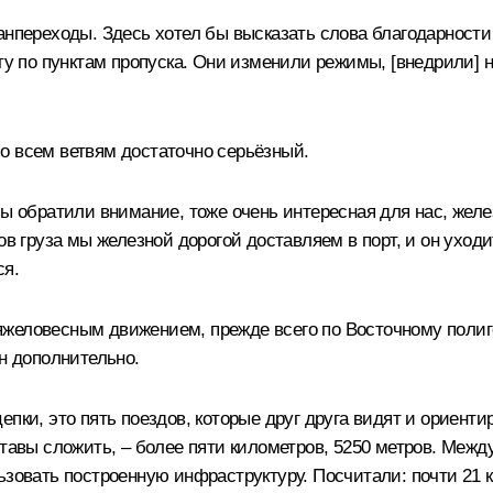
ранпереходы. Здесь хотел бы высказать слова благодарност
ту по пунктам пропуска. Они изменили режимы, [внедрили] н
о всем ветвям достаточно серьёзный.
мы обратили внимание, тоже очень интересная для нас, жел
в груза мы железной дорогой доставляем в порт, и он уходит
ся.
желовесным движением, прежде всего по Восточному полиго
нн дополнительно.
пки, это пять поездов, которые друг друга видят и ориентир
ставы сложить, – более пяти километров, 5250 метров. Меж
зовать построенную инфраструктуру. Посчитали: почти 21 ки