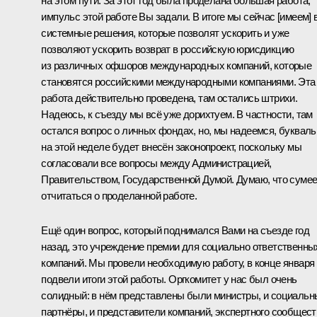
на этом пути. За этот год была проделана большая работа,
импульс этой работе Вы задали. В итоге мы сейчас [имеем] 
системные решения, которые позволят ускорить и уже
позволяют ускорить возврат в российскую юрисдикцию
из различных офшоров международных компаний, которые
становятся российскими международными компаниями. Эта
работа действительно проведена, там остались штрихи.
Надеюсь, к съезду мы всё уже дорихтуем. В частности, там
остался вопрос о личных фондах, но, мы надеемся, букваль
на этой неделе будет внесён законопроект, поскольку мы
согласовали все вопросы между Администрацией,
Правительством, Государственной Думой. Думаю, что суме
отчитаться о проделанной работе.
Ещё один вопрос, который поднимался Вами на съезде год
назад, это учреждение премии для социально ответственны
компаний. Мы провели необходимую работу, в конце января
подвели итоги этой работы. Оргкомитет у нас был очень
солидный: в нём представлены были министры, и социальн
партнёры, и представители компаний, экспертного сообщест