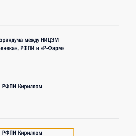
морандума между НИЦЭМ
Зенека», РФПИ и «Р-Фарм»
м РФПИ Кириллом
м РФПИ Кириллом