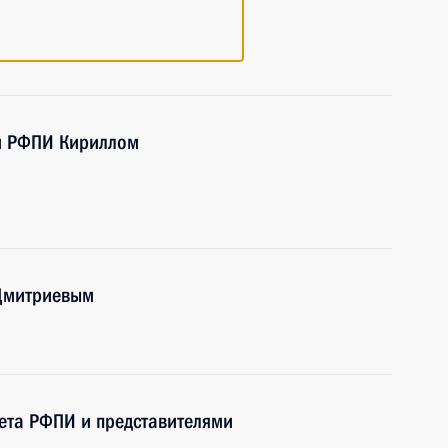
м РФПИ Кириллом
 Дмитриевым
вета РФПИ и представителями