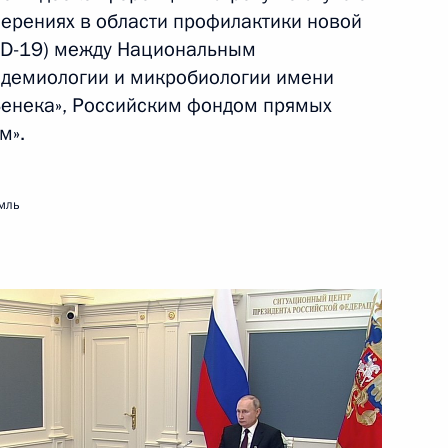
ерениях в области профилактики новой
5 января 2021 года
Видео, 1 ч.
ID-19) между Национальным
идемиологии и микробиологии имени
Зенека», Российским фондом прямых
м».
мль
Встреча с членами
Правительства