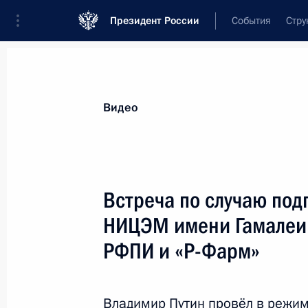
Президент России
События
Стру
Видеозаписи
Фотографии
Аудиозапи
Все материалы
Выступления
Совещан
Видео
Показа
Встреча по случаю по
НИЦЭМ имени Гамалеи,
РФПИ и «Р-Фарм»
Встреча с Ильхамом
Алиевым и Николом
Пашиняном
Владимир Путин провёл в режим