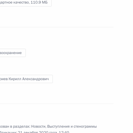
коллегии Минобороны
артное качество,
110.9 МБ
21 декабря 2020 года
Видео, 55 мин.
воохранение
риев Кирилл Александрович
ован в разделах:
Новости
,
Выступления и стенограммы
бликации:
21 декабря 2020 года, 12:40