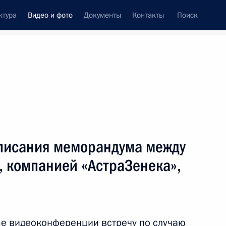
ктура
Видео и фото
Документы
Контакты
Поиск
си
ия, встречи
Встречи со СМИ
январь, 2021
ть следующие материалы
дписания меморандума между
 компанией «АстраЗенека»,
Совещание по социальным
вопросам
е видеоконференции встречу по случаю