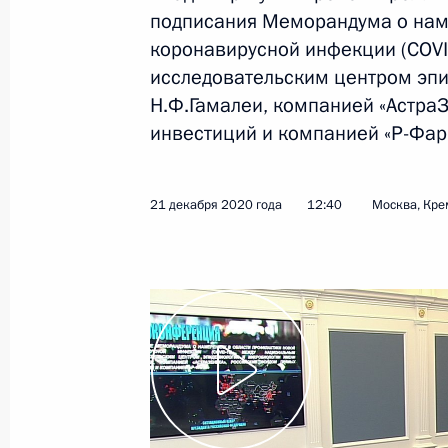
подписания Меморандума о нам
11 января 2021 года
Видео, 6 мин.
коронавирусной инфекции (COV
исследовательским центром эп
Н.Ф.Гамалеи, компанией «Астра
инвестиций и компанией «Р-Фар
21 декабря 2020 года
12:40
Москва, Кре
Заседание попечительского
совета МГУ