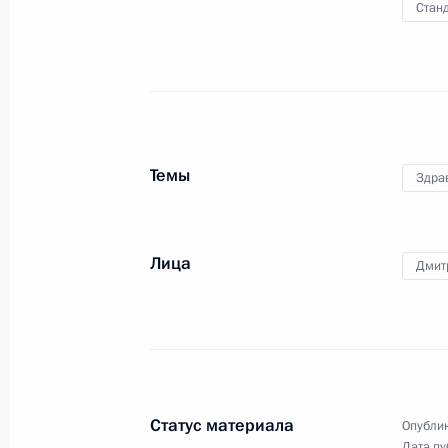
и Совета по стратегическому
Станд
развитию и нацпроектам
23 декабря 2020 года
Видео, 3 ч.
Темы
Здра
Лица
Дмит
Статус материала
Опублик
Дата пу