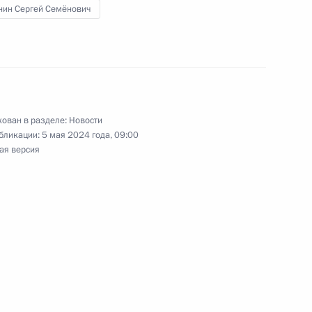
нин Сергей Семёнович
ославная Русь – к Дню
ован в разделе:
Новости
ндро-Невской лавры
бликации:
5 мая 2024 года, 09:00
ая версия
ндро-Невской лавры
вой Лавры