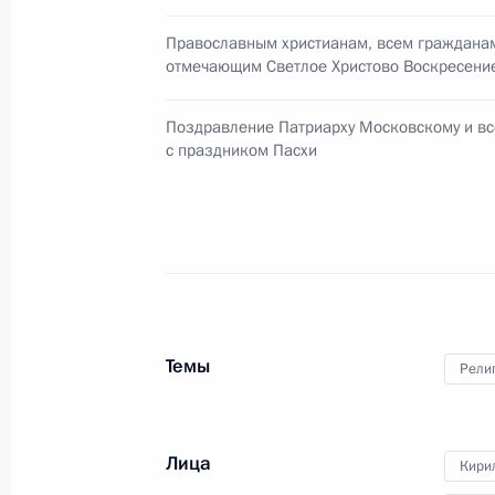
20 апреля 2025 года, 09:05
Православным христианам, всем гражданам
отмечающим Светлое Христово Воскресени
Поздравление с праздником Пасхи
Поздравление Патриарху Московскому и вс
с праздником Пасхи
20 апреля 2025 года, 09:00
Встреча с Патриархом Московским 
1 февраля 2025 года, 09:00
Темы
Рели
Президент поздравил Патриарха К
20 ноября 2024 года, 17:30
Лица
Кирил