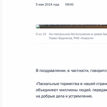
Владимир Путин поздравил Патриар
5 мая 2024 года
09:00
Кирилла с Днём тезоименитства
24 мая 2026 года, 13:15
5 из 10
На пасхальном богослужении в храме Хр
Павел Бедняков, РИА «Новости»
Поздравление с праздником Пасхи
12 апреля 2026 года, 09:00
Встреча с Патриархом Московским 
В поздравлении, в частности, говоритс
1 февраля 2026 года, 13:15
«Пасхальные торжества в нашей стран
объединяют миллионы людей, передаю
на добрые дела и устремления.
Встреча с Патриархом Московским 