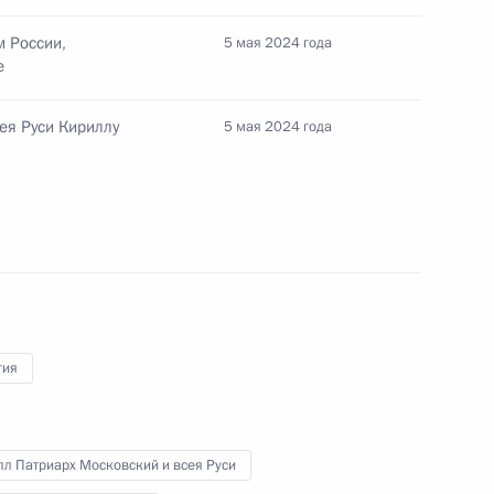
 России,
5 мая 2024 года
е
ея Руси Кириллу
5 мая 2024 года
и всея Руси Кириллом
гия
ирилла с днём рождения
л Патриарх Московский и всея Руси