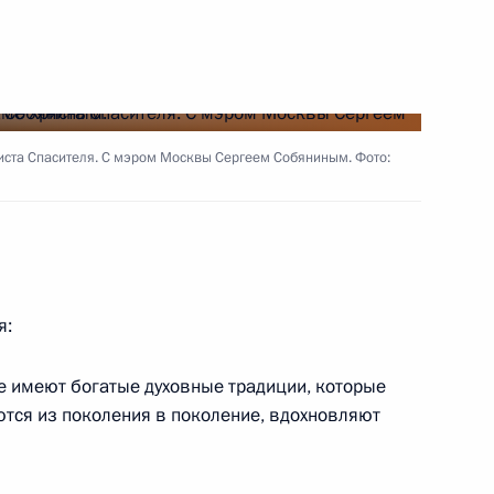
ха Московского и всея Руси
иста Спасителя. С мэром Москвы Сергеем Собяниным. Фото:
и всея Руси Кириллом
я:
е имеют богатые духовные традиции, которые
тся из поколения в поколение, вдохновляют
и всея Руси Кириллом