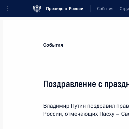
Президент России
События
Стру
Материалы по выбранной персоне
События
Кирилл
,
Патриарх Московский и всея Ру
Поздравление с празд
Владимир Путин поздравил прав
Лента событий
России, отмечающих Пасху – Св