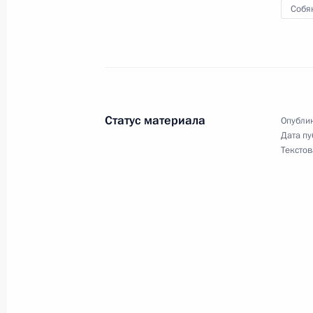
Собя
Посещение выставки-форума «Прав
народного единства»
4 ноября 2024 года, 14:30
Статус материала
Опублик
Посещение Свято-Троицкой Алекса
Дата пу
Текстов
12 сентября 2024 года, 17:40
Посещение Свято-Троицкой Алекса
28 июля 2024 года, 13:25
Посещение Свято-Троицкой Сергие