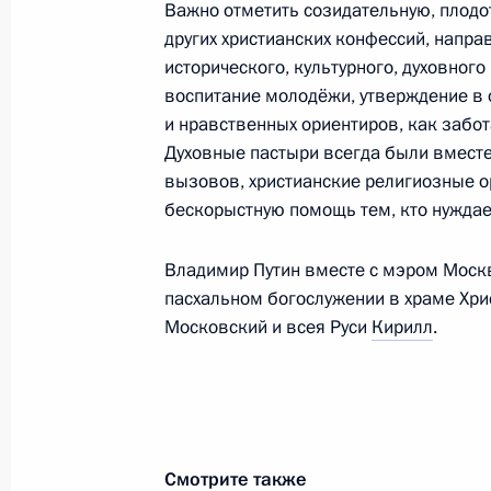
Важно отметить созидательную, плодо
20 ноября 2025 года, 15:05
других христианских конфессий, напр
исторического, культурного, духовного
воспитание молодёжи, утверждение в 
Владимир Путин поздравил Патриар
и нравственных ориентиров, как забот
Кирилла с Днём тезоименитства
Духовные пастыри всегда были вместе 
24 мая 2025 года, 13:00
вызовов, христианские религиозные 
бескорыстную помощь тем, кто нуждае
Владимир Путин вместе с мэром Мос
Встреча с Патриархом Московским 
пасхальном богослужении в храме Хри
и Патриархом Сербским Порфирие
Московский и всея Руси
Кирилл
.
22 апреля 2025 года, 17:40
Поздравление Патриарху Московско
с праздником Пасхи
Смотрите также