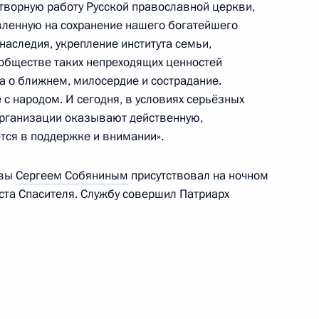
творную работу Русской православной церкви,
авленную на сохранение нашего богатейшего
 наследия, укрепление института семьи,
обществе таких непреходящих ценностей
ха Московского и всея Руси
а о ближнем, милосердие и сострадание.
с народом. И сегодня, в условиях серьёзных
организации оказывают действенную,
тся в поддержке и внимании».
квы
Сергеем Собяниным
присутствовал на ночном
и всея Руси Кириллом
ста Спасителя. Службу совершил Патриарх
м
му и всея Руси Кириллу