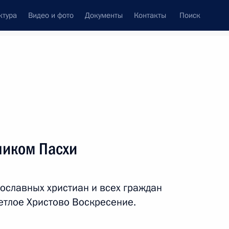
ктура
Видео и фото
Документы
Контакты
Поиск
Все персоны
си
ником Пасхи
ославных христиан и всех граждан
Подписаться на ленту
етлое Христово Воскресение.