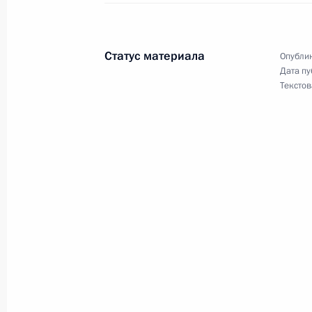
Поздравление Патриарху Московско
Статус материала
Опублик
20 ноября 2018 года, 16:00
Дата пу
Текстов
Посещение военно-патриотическог
19 сентября 2018 года, 16:40
Владимир Путин посетил Валаам
11 июля 2018 года, 12:00
Поздравление Патриарху Московско