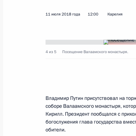
Показа
11 июля 2018 года
12:00
Карелия
Поздравление Патриарху Московско
с Днём тезоименитства
24 мая 2020 года, 11:00
4 из 5
Посещение Валаамского монастыря.
Встреча с Патриархом Московским 
1 февраля 2020 года, 14:00
Владимир Путин присутствовал на тор
соборе Валаамского монастыря, котор
Кирилл. Президент пообщался с прихо
Владимир Путин поздравил Патриар
богослужения глава государства вмест
Кирилла с Днём рождения
обители.
20 ноября 2019 года, 19:20