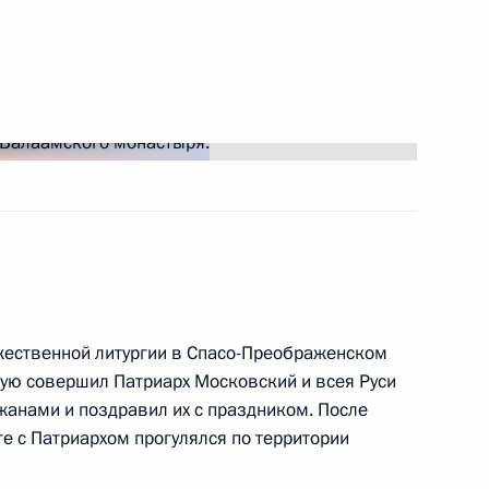
ть следующие материалы
му и всея Руси Кириллу
и всея Руси Кириллом
жественной литургии в Спасо-Преображенском
ую совершил Патриарх Московский и всея Руси
жанами и поздравил их с праздником. После
ха Московского и всея Руси
е с Патриархом прогулялся по территории