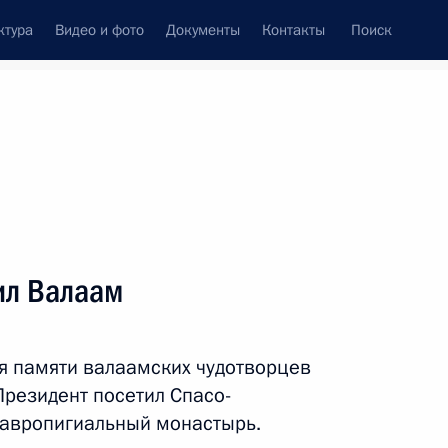
ктура
Видео и фото
Документы
Контакты
Поиск
Все персоны
си
ил Валаам
я памяти валаамских чудотворцев
Подписаться на ленту
Президент посетил Спасо-
авропигиальный монастырь.