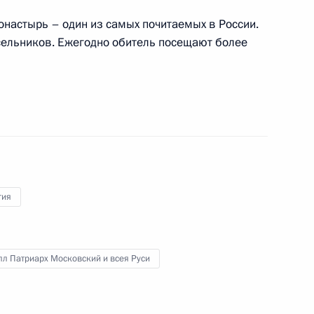
настырь – один из самых почитаемых в России.
сельников. Ежегодно обитель посещают более
и всея Руси Кириллом
му и всея Руси Кириллу
гия
 10-летия Поместного собора
л Патриарх Московский и всея Руси