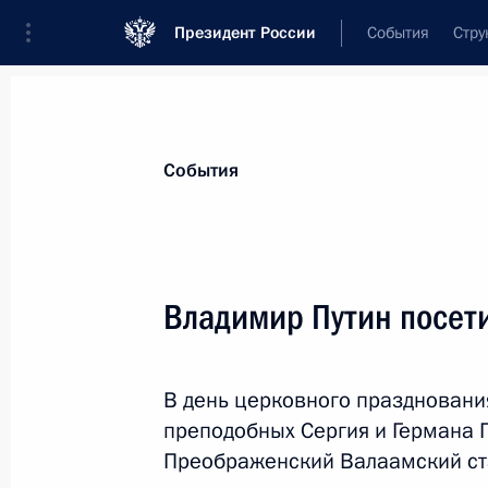
Президент России
События
Стру
Материалы по выбранной персоне
События
Кирилл
,
Патриарх Московский и всея Ру
Владимир Путин посет
В день церковного праздновани
Лента событий
преподобных Сергия и Германа 
Преображенский Валаамский ст