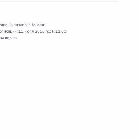
му и всея Руси Кириллу
ован в разделе:
Новости
бликации:
11 июля 2018 года, 12:00
ая версия
о парка «Патриот»
му и всея Руси Кириллу