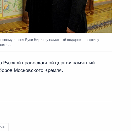
сности
вскому и всея Руси Кириллу памятный подарок – картину
ремля.
и всея Руси Кириллом
лю Русской православной церкви памятный
оборов Московского Кремля.
му и всея Руси Кириллу
гия