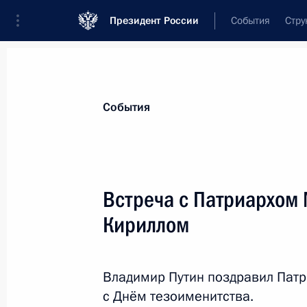
Президент России
События
Стру
Материалы по выбранной персоне
События
Кирилл
,
Патриарх Московский и всея Ру
Встреча с Патриархом 
Кириллом
Лента событий
Владимир Путин поздравил Патр
с Днём тезоименитства.