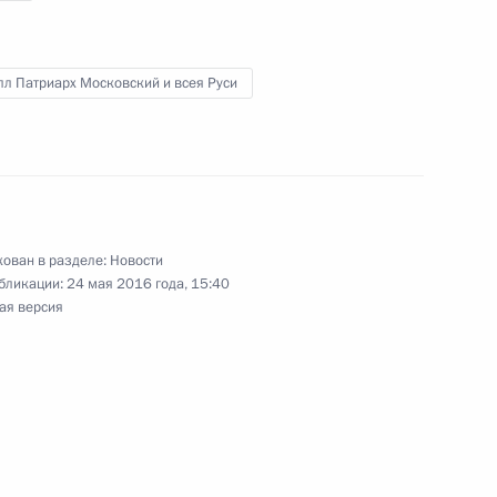
и всея Руси Кириллом
л Патриарх Московский и всея Руси
и всея Руси Кириллом
ован в разделе:
Новости
бликации:
24 мая 2016 года, 15:40
ая версия
тавления святого
ра
и всея Руси Кириллом