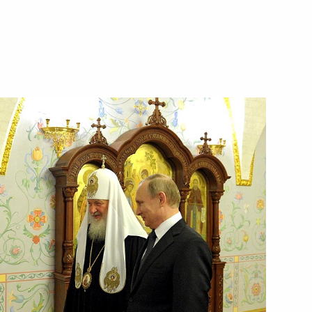
ть следующие материалы
ковского и всея Руси Кирилла
вом» I степени
ве открыт памятник князю