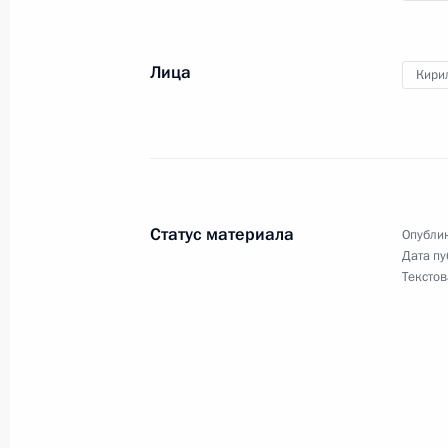
Встреча с Патриархом Московским 
Лица
1 февраля 2016 года, 13:05
Кирил
Встреча с Патриархом Московским 
21 ноября 2015 года, 15:20
Статус материала
Опублик
Дата пу
Текстов
Приём по случаю тысячелетия прес
равноапостольного князя Владими
28 июля 2015 года, 16:15
Встреча с Патриархом Московским 