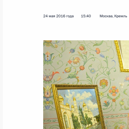
Показа
24 мая 2016 года
15:40
Москва, Кремль
Указ о награждении Патриарха Мос
орденом «За заслуги перед Отечест
19 ноября 2016 года, 16:00
В День народного единства в Моск
Владимиру
4 ноября 2016 года, 14:30
Владимир Путин посетил Валаам
11 июля 2016 года, 12:00