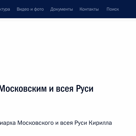
ктура
Видео и фото
Документы
Контакты
Поиск
Все персоны
си
Московским и всея Руси
Подписаться на ленту
иарха Московского и всея Руси Кирилла