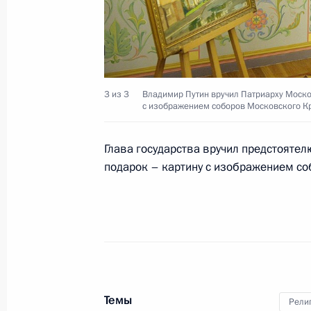
Заседание Общества русской слове
26 мая 2016 года, 13:30
3 из 3
Владимир Путин вручил Патриарху Моско
с изображением соборов Московского К
Встреча с Патриархом Московским 
Глава государства вручил предстояте
подарок – картину с изображением с
24 мая 2016 года, 15:40
Поздравление Патриарху Московско
с праздником Пасхи
1 мая 2016 года, 09:05
Темы
Рели