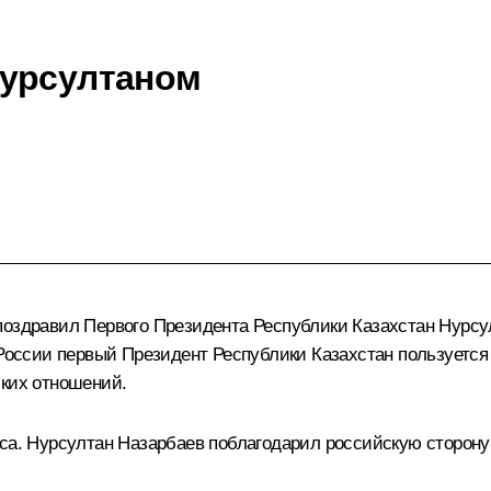
Нурсултаном
поздравил Первого Президента Республики Казахстан
Нурсу
в России первый Президент Республики Казахстан пользует
ских отношений.
уса. Нурсултан Назарбаев поблагодарил российскую сторон