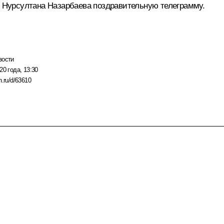
с Нурсултана Назарбаева поздравительную телеграмму.
вости
20 года, 13:30
n.ru/d/63610