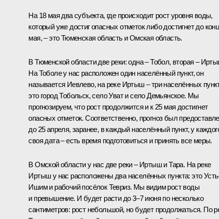
На 18 мая два субъекта, где происходит рост уровня воды,
который уже достиг опасных отметок либо достигнет до кон
мая, – это Тюменская область и Омская область.
В Тюменской области две реки: одна – Тобол, вторая – Ирты
На Тоболе у нас расположен один населённый пункт, он
называется Иевлево, на реке Иртыш – три населённых пункт
это город Тобольск, село Уват и село Демьянское. Мы
прогнозируем, что рост продолжится и к 25 мая достигнет
опасных отметок. Соответственно, прогноз был предоставл
до 25 апреля, заранее, в каждый населённый пункт, у каждог
своя дата – есть время подготовиться и принять все меры.
В Омской области у нас две реки – Иртыш и Тара. На реке
Иртыш у нас расположены два населённых пункта: это Усть
Ишим и рабочий посёлок Тевриз. Мы видим рост воды
и превышение. И будет расти до 3–7 июня по несколько
сантиметров: рост небольшой, но будет продолжаться. По р