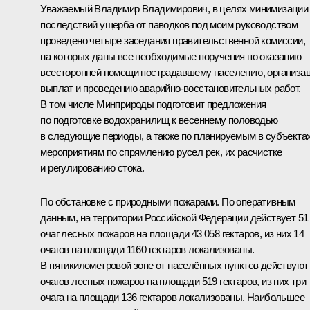
Уважаемый Владимир Владимирович, в целях минимизации
последствий ущерба от паводков под моим руководством
проведено четыре заседания правительственной комиссии,
на которых даны все необходимые поручения по оказанию
всесторонней помощи пострадавшему населению, организа
выплат и проведению аварийно-восстановительных работ.
В том числе Минприроды подготовит предложения
по подготовке водохранилищ к весеннему половодью
в следующие периоды, а также по планируемым в субъекта
мероприятиям по спрямлению русел рек, их расчистке
и регулированию стока.
По обстановке с природными пожарами. По оперативным
данным, на территории Российской Федерации действует 51
очаг лесных пожаров на площади 43 058 гектаров, из них 14
очагов на площади 1160 гектаров локализованы.
В пятикилометровой зоне от населённых пунктов действуют
очагов лесных пожаров на площади 519 гектаров, из них три
очага на площади 136 гектаров локализованы. Наибольшее