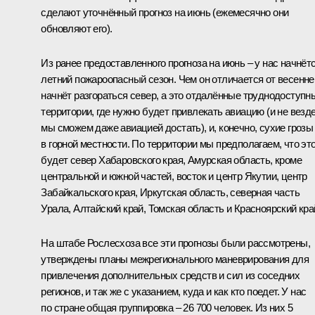
сделают уточнённый прогноз на июнь (ежемесячно они
обновляют его).
Из ранее предоставленного прогноза на июнь – у нас начнёт
летний пожароопасный сезон. Чем он отличается от весенне
начнёт разгораться север, а это отдалённые труднодоступн
территории, где нужно будет привлекать авиацию (и не везд
мы сможем даже авиацией достать), и, конечно, сухие грозы
в горной местности. По территории мы предполагаем, что эт
будет север Хабаровского края, Амурская область, кроме
центральной и южной частей, восток и центр Якутии, центр
Забайкальского края, Иркутская область, северная часть
Урала, Алтайский край, Томская область и Красноярский кра
На штабе Рослесхоза все эти прогнозы были рассмотрены,
утверждены планы межрегионального маневрирования для
привлечения дополнительных средств и сил из соседних
регионов, и так же с указанием, куда и как кто поедет. У нас
по стране общая группировка – 26 700 человек. Из них 5