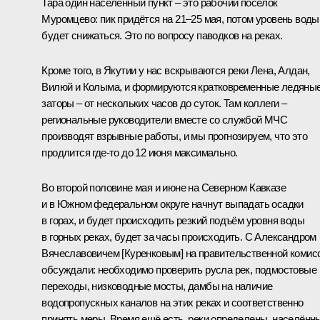
Тара один населённый пункт – это рабочий посёлок
Муромцево: пик придётся на 21–25 мая, потом уровень воды
будет снижаться. Это по вопросу паводков на реках.
Кроме того, в Якутии у нас вскрываются реки Лена, Алдан,
Вилюй и Колыма, и формируются кратковременные ледяны
заторы – от нескольких часов до суток. Там коллеги –
региональные руководители вместе со службой МЧС
производят взрывные работы, и мы прогнозируем, что это
продлится где-то до 12 июня максимально.
Во второй половине мая и июне на Северном Кавказе
и в Южном федеральном округе начнут выпадать осадки
в горах, и будет происходить резкий подъём уровня воды
в горных реках, будет за часы происходить. С Александром
Вячеславовичем [Куренковым] на правительственной комис
обсуждали: необходимо проверить русла рек, подмостовые
переходы, низководные мосты, дамбы на наличие
водопропускных каналов на этих реках и соответственно
принять меры. Время ещё есть, реки определены, населённ