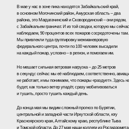
В мае у нас в зоне пика находятся Забайкальский край,
в основном Могочинский район, Амурская область – два
района, это Магдагачинский и Сковородинский – они рядом,
с Забайкальем граничат. И из той сводки, которую мы сейча
наблюдаем, 90 процентов всех пожаров сосредоточены там.
Мы привлекли туда группировку межманевровую
федерального центра, почти по 100 человек высадили
на каждый пожар, условно – в регион, и помогаем им.
Но мешает сильная ветровая нагрузка – до 25 метров
в секунду: сейчас мы её наблюдаем, соответственно, авиац
не работает, и мы понимаем, что пожары «раздует». Здесь н
будет, как только ветер упадёт, сразу мобилизоваться
и тушить, просто тушить каждый день.
До конца мая мы видим сложный прогноз по Бурятии,
центральной и западной части Иркутской области, югу
Красноярского края, Алтайскому краю, республике Тыва
и Томской области. До 27 мая наши коллеги из Росгидромета