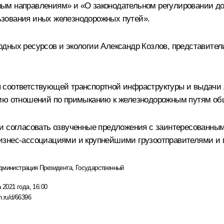
ым направлениям» и «О законодательном регулировании дог
зования иных железнодорожных путей».
одных ресурсов и экологии
Александр Козлов
, представите
 соответствующей транспортной инфраструктуры и выдачи
нию отношений по примыканию к железнодорожным путям об
 и согласовать озвученные предложения с заинтересованн
знес-ассоциациями и крупнейшими грузоотправителями и п
дминистрация Президента
,
Государственный
 2021 года, 16:00
n.ru/d/66396