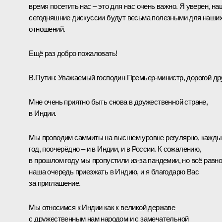
время посетить нас – это для нас очень важно. Я уверен, на
сегодняшние дискуссии будут весьма полезными для наши
отношений.
Ещё раз добро пожаловать!
В.Путин:
Уважаемый господин Премьер-министр, дорогой дру
Мне очень приятно быть снова в дружественной стране,
в Индии.
Мы проводим саммиты на высшем уровне регулярно, кажды
год, поочерёдно – и в Индии, и в России. К сожалению,
в прошлом году мы пропустили из-за пандемии, но всё равн
наша очередь приезжать в Индию, и я благодарю Вас
за приглашение.
Мы относимся к Индии как к великой державе
с дружественным нам народом и с замечательной