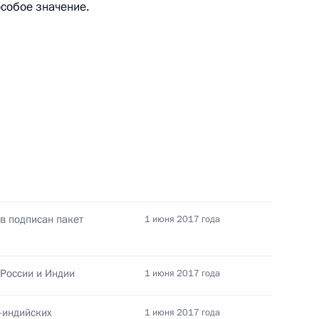
особое значение.
и Пранабу Мукерджи
и
министром Индии Нарендрой
в подписан пакет
1 июня 2017 года
 России и Индии
1 июня 2017 года
оссийско-индийских
-индийских
1 июня 2017 года