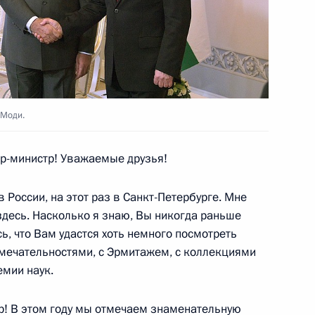
 Моди.
 70-летием независимости
-министр! Уважаемые друзья!
 России, на этот раз в Санкт-Петербурге. Мне
здесь. Насколько я знаю, Вы никогда раньше
ь, что Вам удастся хоть немного посмотреть
оссийско-индийских
имечательностями, с Эрмитажем, с коллекциями
емии наук.
! В этом году мы отмечаем знаменательную