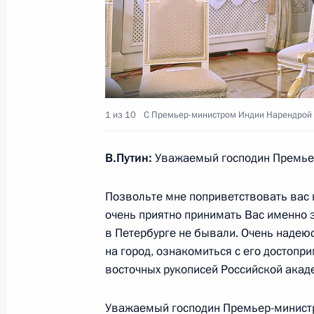
Саммит БРИКС
4 сентября 2017 года, 07:45
1 из 10
C Премьер-министром Индии Нарендрой
Поздравление руководству Индии с
страны
В.Путин:
Уважаемый господин Премьер
15 августа 2017 года, 10:00
Позвольте мне поприветствовать вас в
очень приятно принимать Вас именно 
в Петербурге не бывали. Очень надеюс
Заявления для прессы по итогам р
на город, ознакомиться с его достопр
переговоров
восточных рукописей Российской акад
1 июня 2017 года, 19:00
Уважаемый господин Премьер-министр