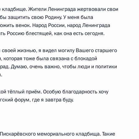
е кладбище. Жители Ленинграда жертвовали свои
обы защитить свою Родину. У меня была
ожить венок. Народ России, народ Ленинграда
о энергоблока АЭС
ь Россию блестящей, как она есть сегодня.
л своей жизнью, я видел могилу Вашего старшего
и, которая тоже была связана с блокадой
рад. Думаю, очень важно, чтобы люди и политики
.
дии Нарендрой Моди
кой тёплый приём. Особую благодарность хочу
ский форум, где я завтра буду.
министром Индии Нарендрой
 Пискарёвского мемориального кладбища. Такие