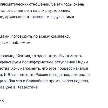
ипломатических отношений. За эти годы очень
реговоров подписан пакет
сталось главное в наших двусторонних
ные, дружеские отношения между нашими
 Вами, поговорить по всему комплексу
дным проблемам.
 кругов России и Индии
взаимодействия, то здесь хотел бы отметить
зафиксируем полноформатное вступление Индии
тва. Хочу напомнить, что этот процесс начался
фе. И Вы знаете, что Россия всегда поддерживала
дии Нарендрой Моди
дала. Так что в ближайшее время, через неделю,
аз уже в Казахстане.
ию.
министром Индии Нарендрой