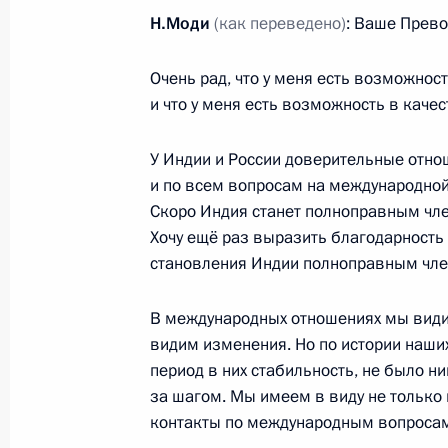
Н.Моди
(как переведено)
: Ваше Прево
Моди
6 апреля 2017 года, 17:30
Очень рад, что у меня есть возможнос
и что у меня есть возможность в каче
Соболезнования Президенту Инди
У Индии и России доверительные отно
и Премьер-министру Нарендре Мод
и по всем вопросам на международной 
Скоро Индия станет полноправным чле
20 ноября 2016 года, 17:50
Хочу ещё раз выразить благодарность 
становления Индии полноправным чл
Российско-индийские переговоры
В международных отношениях мы видим,
15 октября 2016 года, 11:45
видим изменения. Но по истории наши
период в них стабильность, не было н
за шагом. Мы имеем в виду не только
контакты по международным вопросам,
15–16 октября Владимир Путин по