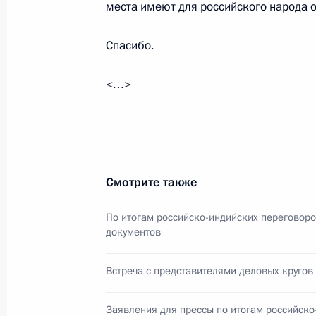
11 июня 2016 года, 16:40
места имеют для российского народа 
Спасибо.
Соболезнования Президенту Инди
и Премьер-министру Нарендре Мод
<…>
10 апреля 2016 года, 12:00
Телефонный разговор с Премьер-
Смотрите также
Моди
26 декабря 2015 года, 16:50
По итогам российско-индийских переговоро
документов
Встреча с представителями деловых кругов
Заявления для прессы по итогам р
переговоров
Заявления для прессы по итогам российско