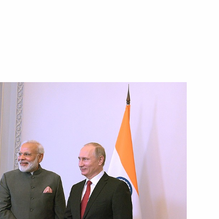
ть следующие материалы
министром Индии Нарендрой
н БРИКС
дии Нарендрой Моди