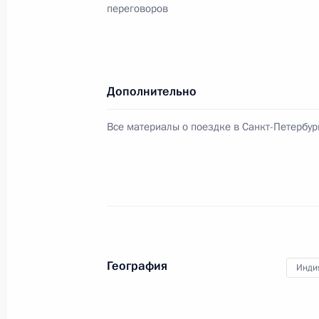
переговоров
24 декабря 2015 года, 19:20
Российско-индийские переговоры
Дополнительно
24 декабря 2015 года, 19:15
Все материалы о поездке в Санкт-Петербур
Показа
Встреча с военнослужащими Во
География
Инди
26 июля 2026 года