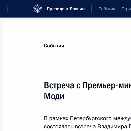
Президент России
События
Стру
Материалы по выбранной персоне
События
Моди
,
Нарендра
Премьер-министр Индии
Встреча с Премьер-ми
Моди
Лента событий
В рамках Петербургского межд
состоялась встреча Владимира 