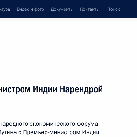
ктура
Видео и фото
Документы
Контакты
Поиск
Все персоны
нистром Индии Нарендрой
Подписаться на ленту
ународного экономического форума
Путина с Премьер-министром Индии