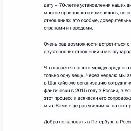
дату – 70-летие установления наших д
По итогам российско-индийских пе
многое произошло и изменилось, но о
документов
отношениях: это особые, доверитель
странами и народами.
1 июня 2017 года, 18:45
Очень рад возможности встретиться с
двусторонних отношений и междунаро
Встреча с представителями деловых
1 июня 2017 года, 17:30
Что касается нашего международного 
только одну вещь. Через неделю мы 
в Шанхайскую организацию сотрудничес
фактически в 2015 году в России, в У
Встреча с Премьер-министром Ин
этот процесс и всячески его сопровож
1 июня 2017 года, 14:20
мы с Вами ещё раз увидимся, на этот р
Добро пожаловать в Петербург, в Росс
Телефонный разговор с Премьер-