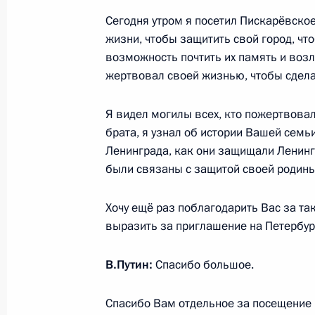
11 октября 2016 года, 13:10
Сегодня утром я посетил Пискарёвско
жизни, чтобы защитить свой город, чт
возможность почтить их память и возл
Церемония передачи Индии первог
жертвовал своей жизнью, чтобы сделат
«Куданкулам»
Я видел могилы всех, кто пожертвова
10 августа 2016 года, 13:35
брата, я узнал об истории Вашей семь
Ленинграда, как они защищали Ленинг
были связаны с защитой своей родины
Встреча с Премьер-министром Ин
Хочу ещё раз поблагодарить Вас за та
24 июня 2016 года, 14:30
выразить за приглашение на Петербург
В.Путин:
Спасибо большое.
Телефонный разговор с Премьер-
Моди
Спасибо Вам отдельное за посещение