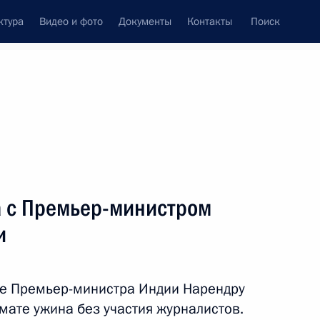
ктура
Видео и фото
Документы
Контакты
Поиск
Все персоны
 с Премьер-министром
и
Подписаться на ленту
ле Премьер-министра Индии Нарендру
мате ужина без участия журналистов.