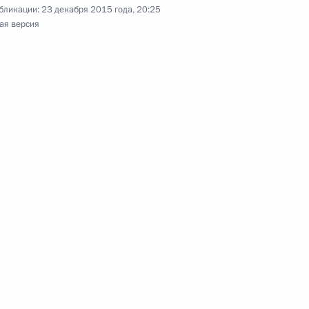
бликации:
23 декабря 2015 года, 20:25
ая версия
дии Нарендрой Моди
министром Индии Нарендрой
ной конференции