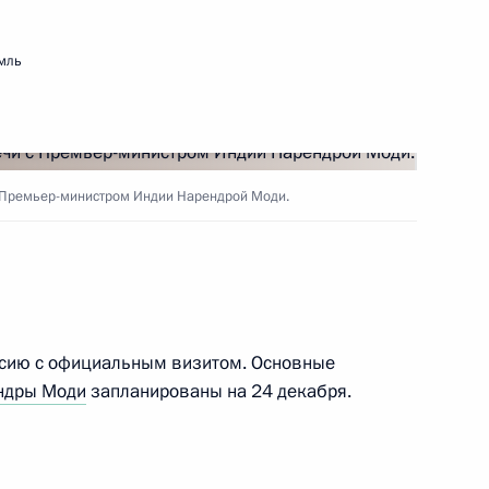
ть следующие материалы
мль
 кругов России и Индии
 Премьер-министром Индии Нарендрой Моди.
-министром Индии Нарендрой
ссию с официальным визитом. Основные
ндры Моди
запланированы на 24 декабря.
ным визитом посетит
 Моди