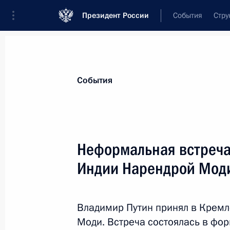
Президент России
События
Стру
Материалы по выбранной персоне
События
Моди
,
Нарендра
Премьер-министр Индии
Неформальная встреча
Индии Нарендрой Мод
Лента событий
Владимир Путин принял в Крем
Моди. Встреча состоялась в фор