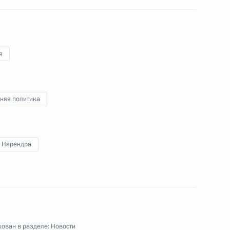
и Пранабу Мукерджи
я
ре Моди
няя политика
ти Индии
 Нарендра
 государств – участников
чества в расширенном
ован в разделе:
Новости