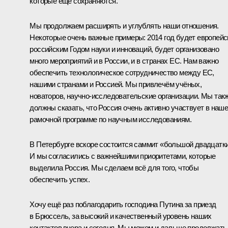
которые ещё сохраняются.
Мы продолжаем расширять и углублять наши отношения.
Некоторые очень важные примеры: 2014 год будет европейс
российским Годом науки и инноваций, будет организовано
много мероприятий и в России, и в странах ЕС. Нам важно
обеспечить технологическое сотрудничество между ЕС,
нашими странами и Россией. Мы привлечём учёных,
новаторов, научно-исследовательские организации. Мы так
должны сказать, что Россия очень активно участвует в наш
рамочной программе по научным исследованиям.
В Петербурге вскоре состоится саммит «большой двадцатки
И мы согласились с важнейшими приоритетами, которые
выделила Россия. Мы сделаем всё для того, чтобы
обеспечить успех.
Хочу ещё раз поблагодарить господина Путина за приезд
в Брюссель, за высокий и качественный уровень наших
контактов вчера и сегодня. Мы можем и дальше продолжать