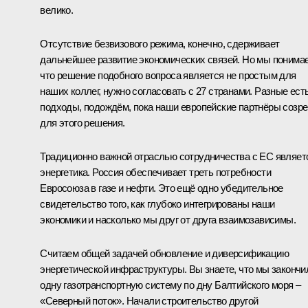
велико.
Отсутствие безвизового режима, конечно, сдерживает
дальнейшее развитие экономических связей. Но мы понима
что решение подобного вопроса является не простым для
наших коллег, нужно согласовать с 27 странами. Разные ест
подходы, подождём, пока наши европейские партнёры созр
для этого решения.
Традиционно важной отраслью сотрудничества с ЕС являет
энергетика. Россия обеспечивает треть потребности
Евросоюза в газе и нефти. Это ещё одно убедительное
свидетельство того, как глубоко интегрированы наши
экономики и насколько мы друг от друга взаимозависимы.
Считаем общей задачей обновление и диверсификацию
энергетической инфраструктуры. Вы знаете, что мы закончи
одну газотранспортную систему по дну Балтийского моря –
«Северный поток». Начали строительство другой