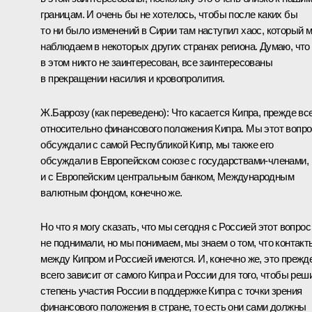
границам. И очень бы не хотелось, чтобы после каких бы
то ни было изменений в Сирии там наступил хаос, который 
наблюдаем в некоторых других странах региона. Думаю, что
в этом никто не заинтересован, все заинтересованы
в прекращении насилия и кровопролития.
Ж.Баррозу
(как переведено)
:
Что касается Кипра, прежде вс
относительно финансового положения Кипра. Мы этот вопро
обсуждали с самой Республикой Кипр, мы также его
обсуждали в Европейском союзе с государствами-членами,
и с Европейским центральным банком, Международным
валютным фондом, конечно же.
Но что я могу сказать, что мы сегодня с Россией этот вопрос
не поднимали, но мы понимаем, мы знаем о том, что контакт
между Кипром и Россией имеются. И, конечно же, это прежд
всего зависит от самого Кипра и России для того, чтобы реш
степень участия России в поддержке Кипра с точки зрения
финансового положения в стране, то есть они сами должны