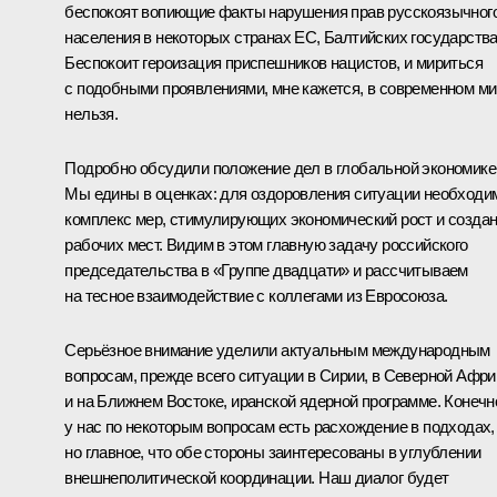
беспокоят вопиющие факты нарушения прав русскоязычног
населения в некоторых странах ЕС, Балтийских государства
Беспокоит героизация приспешников нацистов, и мириться
с подобными проявлениями, мне кажется, в современном м
нельзя.
Подробно обсудили положение дел в глобальной экономике
Мы едины в оценках: для оздоровления ситуации необходи
комплекс мер, стимулирующих экономический рост и созда
рабочих мест. Видим в этом главную задачу российского
председательства в «Группе двадцати» и рассчитываем
на тесное взаимодействие с коллегами из Евросоюза.
Серьёзное внимание уделили актуальным международным
вопросам, прежде всего ситуации в Сирии, в Северной Афри
и на Ближнем Востоке, иранской ядерной программе. Конечн
у нас по некоторым вопросам есть расхождение в подходах,
но главное, что обе стороны заинтересованы в углублении
внешнеполитической координации. Наш диалог будет