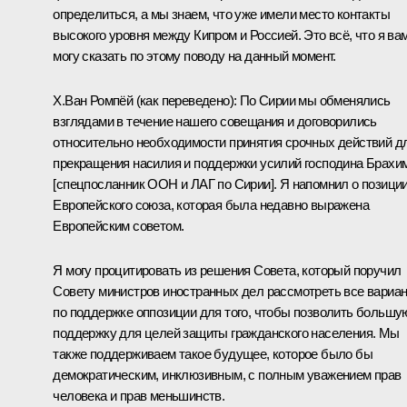
определиться, а мы знаем, что уже имели место контакты
высокого уровня между Кипром и Россией. Это всё, что я ва
могу сказать по этому поводу на данный момент.
Х.Ван Ромпёй
(как переведено)
:
По Сирии мы обменялись
взглядами в течение нашего совещания и договорились
относительно необходимости принятия срочных действий д
прекращения насилия и поддержки усилий господина Брахи
[спецпосланник ООН и
ЛАГ
по Сирии]. Я напомнил о позици
Европейского союза, которая была недавно выражена
Европейским советом.
Я могу процитировать из решения Совета, который поручил
Совету министров иностранных дел рассмотреть все вариа
по поддержке оппозиции для того, чтобы позволить большу
поддержку для целей защиты гражданского населения. Мы
также поддерживаем такое будущее, которое было бы
демократическим, инклюзивным, с полным уважением прав
человека и прав меньшинств.