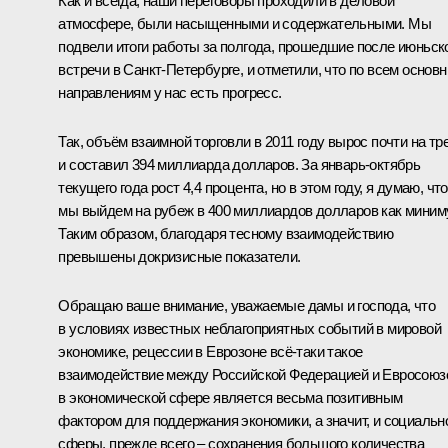
Как и всегда, наши переговоры проходили в деловой
атмосфере, были насыщенными и содержательными. Мы
подвели итоги работы за полгода, прошедшие после июньск
встречи в Санкт-Петербурге, и отметили, что по всем основ
направлениям у нас есть прогресс.
Так, объём взаимной торговли в 2011 году вырос почти на тр
и составил 394 миллиарда долларов. За январь-октябрь
текущего года рост 4,4 процента, но в этом году, я думаю, что
мы выйдем на рубеж в 400 миллиардов долларов как миним
Таким образом, благодаря тесному взаимодействию
превышены докризисные показатели.
Обращаю ваше внимание, уважаемые дамы и господа, что
в условиях известных неблагоприятных событий в мировой
экономике, рецессии в Еврозоне всё‑таки такое
взаимодействие между Российской Федерацией и Евросоюз
в экономической сфере является весьма позитивным
фактором для поддержания экономики, а значит, и социальн
сферы, прежде всего – сохранения большого количества