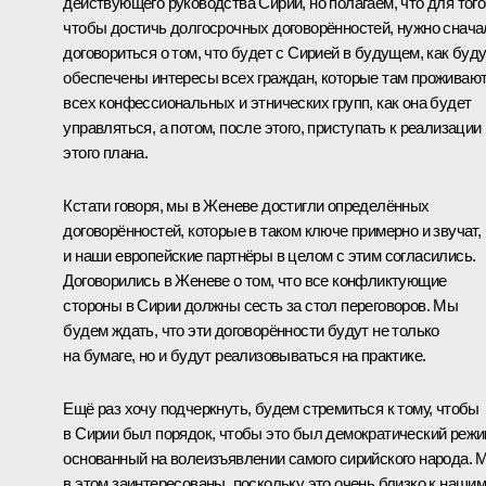
действующего руководства Сирии, но полагаем, что для того
чтобы достичь долгосрочных договорённостей, нужно снача
договориться о том, что будет с Сирией в будущем, как буд
обеспечены интересы всех граждан, которые там проживают
всех конфессиональных и этнических групп, как она будет
управляться, а потом, после этого, приступать к реализации
этого плана.
Кстати говоря, мы в Женеве достигли определённых
договорённостей, которые в таком ключе примерно и звучат,
и наши европейские партнёры в целом с этим согласились.
Договорились в Женеве о том, что все конфликтующие
стороны в Сирии должны сесть за стол переговоров. Мы
будем ждать, что эти договорённости будут не только
на бумаге, но и будут реализовываться на практике.
Ещё раз хочу подчеркнуть, будем стремиться к тому, чтобы
в Сирии был порядок, чтобы это был демократический режи
основанный на волеизъявлении самого сирийского народа. 
в этом заинтересованы, поскольку это очень близко к наши