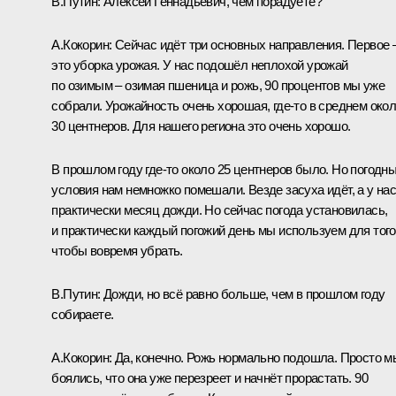
В.Путин:
Алексей Геннадьевич, чем порадуете?
А.Кокорин
:
Сейчас идёт три основных направления. Первое 
это уборка урожая. У нас подошёл неплохой урожай
по озимым – озимая пшеница и рожь, 90 процентов мы уже
собрали. Урожайность очень хорошая, где‑то в среднем око
30 центнеров. Для нашего региона это очень хорошо.
В прошлом году где‑то около 25 центнеров было. Но погодн
условия нам немножко помешали. Везде засуха идёт, а у на
практически месяц дожди. Но сейчас погода установилась,
и практически каждый погожий день мы используем для того
чтобы вовремя убрать.
В.Путин:
Дожди, но всё равно больше, чем в прошлом году
собираете.
А.Кокорин:
Да, конечно. Рожь нормально подошла. Просто м
боялись, что она уже перезреет и начнёт прорастать. 90