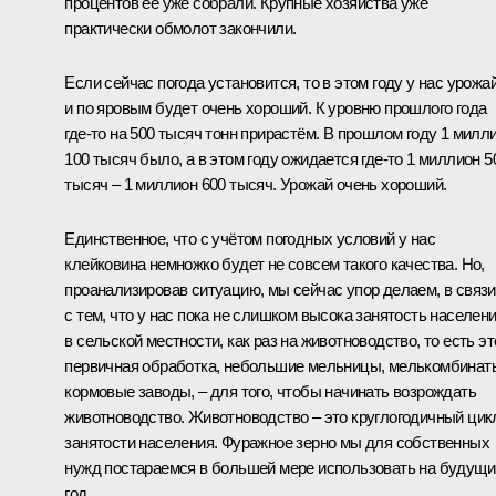
процентов её уже собрали. Крупные хозяйства уже
практически обмолот закончили.
Если сейчас погода установится, то в этом году у нас урожа
и по яровым будет очень хороший. К уровню прошлого года
где‑то на 500 тысяч тонн прирастём. В прошлом году 1 милл
100 тысяч было, а в этом году ожидается где‑то 1 миллион 5
тысяч – 1 миллион 600 тысяч. Урожай очень хороший.
Единственное, что с учётом погодных условий у нас
клейковина немножко будет не совсем такого качества. Но,
проанализировав ситуацию, мы сейчас упор делаем, в связи
с тем, что у нас пока не слишком высока занятость населен
в сельской местности, как раз на животноводство, то есть эт
первичная обработка, небольшие мельницы, мелькомбинат
кормовые заводы, – для того, чтобы начинать возрождать
животноводство. Животноводство – это круглогодичный цик
занятости населения. Фуражное зерно мы для собственных
нужд постараемся в большей мере использовать на будущи
год.