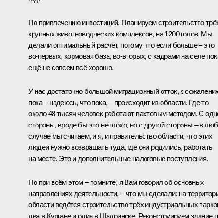
По привлечению инвестиций. Планируем строительство трё
крупных животноводческих комплексов, на 1200 голов. Мы
делали оптимальный расчёт, потому что если больше – это
во‑первых, кормовая база, во‑вторых, с кадрами на селе пок
ещё не совсем всё хорошо.
У нас достаточно большой миграционный отток, к сожалени
пока – надеюсь, что пока, – происходит из области. Где‑то
около 48 тысяч человек работают вахтовым методом. С одн
стороны, вроде бы это неплохо, но с другой стороны – в лю
случае мы считаем, и я, и правительство области, что этих
людей нужно возвращать туда, где они родились, работать
на месте. Это и дополнительные налоговые поступления.
Но при всём этом – помните, я Вам говорил об основных
направлениях деятельности, – что мы сделали: на территор
области ведётся строительство трёх индустриальных парко
два в Кургане и один в Шадринске. Реконструируем здание 