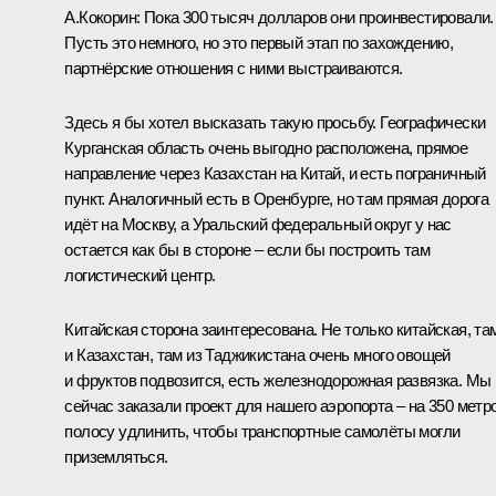
А.Кокорин:
Пока 300 тысяч долларов они проинвестировали.
Пусть это немного, но это первый этап по захождению,
партнёрские отношения с ними выстраиваются.
Здесь я бы хотел высказать такую просьбу. Географически
Курганская область очень выгодно расположена, прямое
направление через Казахстан на Китай, и есть пограничный
пункт. Аналогичный есть в Оренбурге, но там прямая дорога
идёт на Москву, а Уральский федеральный округ у нас
остается как бы в стороне – если бы построить там
логистический центр.
Китайская сторона заинтересована. Не только китайская, та
и Казахстан, там из Таджикистана очень много овощей
и фруктов подвозится, есть железнодорожная развязка. Мы
сейчас заказали проект для нашего аэропорта – на 350 метр
полосу удлинить, чтобы транспортные самолёты могли
приземляться.