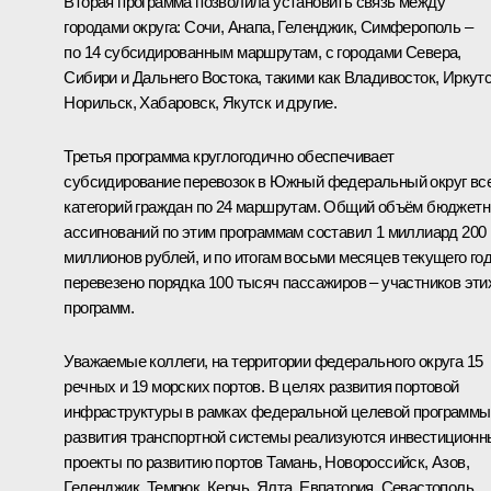
Вторая программа позволила установить связь между
городами округа: Сочи, Анапа, Геленджик, Симферополь –
по 14 субсидированным маршрутам, с городами Севера,
Сибири и Дальнего Востока, такими как Владивосток, Иркутс
Норильск, Хабаровск, Якутск и другие.
Третья программа круглогодично обеспечивает
субсидирование перевозок в Южный федеральный округ вс
категорий граждан по 24 маршрутам. Общий объём бюджет
ассигнований по этим программам составил 1 миллиард 200
миллионов рублей, и по итогам восьми месяцев текущего го
перевезено порядка 100 тысяч пассажиров – участников эти
программ.
Уважаемые коллеги, на территории федерального округа 15
речных и 19 морских портов. В целях развития портовой
инфраструктуры в рамках федеральной целевой программы
развития транспортной системы реализуются инвестиционн
проекты по развитию портов Тамань, Новороссийск, Азов,
Геленджик, Темрюк, Керчь, Ялта, Евпатория, Севастополь