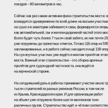
поездов – 80 километров в час.
Сейчас как раз самая активная фаза строительства моста: о
возводится одновременно по всей длине на восьми участках
на суше и в акватории забиваются сваи, формируются опор
как автомобильной, так и железнодорожной частей этого мос
Всего будет чуть более 7 тысяч свай забито, из них почти 2
уже погружены до проектных отметок. Готово 116 опор из 59
запланированных, и в работе сейчас находится ещё 138 опор
На сухопутных участках уже ведётся монтаж пролётов этог
моста. Важный этап строительства – это сборка арочных
пролётов для судоходной части моста, она ведётся
на керченской стороне.
На сегодняшний день в работах принимают участие около т
тысяч строителей из разных регионов России, в том числе
из Крыма, Краснодарского края. И для организации работ
на объект уже отгружено более шести миллионов тонн
различных грузов. Строительство идёт в чётком соответств