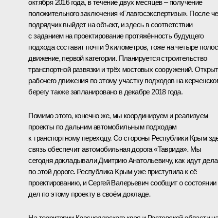
октября 2016 года, в течение двух месяцев – получение
положительного заключения «Главгосэкспертизы». После че
подрядчик выйдет на объект, и здесь в соответствии
с заданием на проектирование протяжённость будущего
подхода составит почти 9 километров, тоже на четыре поло
движение, первой категории. Планируется строительство
транспортной развязки и трёх мостовых сооружений. Откры
рабочего движения по этому участку подходов на керченско
берегу также запланировано в декабре 2018 года.
Помимо этого, конечно же, мы координируем и реализуем
проекты по дальним автомобильным подходам
к транспортному переходу. Со стороны Республики Крым зд
связь обеспечит автомобильная дорога «Таврида». Мы
сегодня докладывали Дмитрию Анатольевичу, как идут дела
по этой дороге. Республика Крым уже приступила к её
проектированию, и Сергей Валерьевич сообщит о состоянии
дел по этому проекту в своём докладе.
На территории Краснодарского края и Ростовской области н