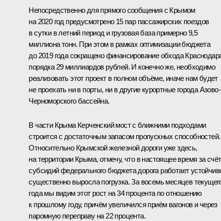
Непосредственно для прямого сообщения с Крымом
на 2020 год предусмотрено 15 пар пассажирских поездов
в сутки в летний период и грузовая база примерно 9,5
миллиона тонн. При этом в рамках оптимизации бюджета
до 2019 года сокращено финансирование обхода Краснодар
порядка 29 миллиардов рублей. И конечно же, необходимо
реализовать этот проект в полном объёме, иначе нам будет
не проехать ни в порты, ни в другие курортные города Азово-
Черноморского бассейна.
В части Крыма Керченский мост с ближними подходами
строится с достаточным запасом пропускных способностей.
Относительно Крымской железной дороги уже здесь,
на территории Крыма, отмечу, что в настоящее время за счё
субсидий федерального бюджета дорога работает устойчив
существенно выросла погрузка. За восемь месяцев текущег
года мы видим этот рост на 34 процента по отношению
к прошлому году, причём увеличился приём вагонов и через
паромную переправу на 22 процента.