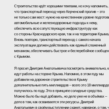
Строительство идёт хорошими темпами, но хочу напомнить,
что транспортный переход через Керченский пролив – это
не только сам мост: нужно на качественном уровне подготов
автомобильные и железнодорожные подходы к нему,
обеспечить всю сопутствующую инфраструктуру как
со стороны Краснодарского края, так и на территории Крыма
Вновь повторю, транспортный переход с самого начала
эксплуатации должен действовать как единый слаженный
механизм, обеспечивать быстрое и бесперебойное сообщен
с Крымом.
Я просил Дмитрия Анатольевича посмотреть внимательно, к
идут работы на стороне Крыма. Напомню, в этом году мы
добавили на дорожное строительство в Крыму
дополнительные пять миллиардов – всего это 18 миллиардо
получилось по году. Это в принципе солидные средства.
Можно было бы ещё добавить, но дело уже не в объёмах –
дело в том, как осваиваются эти ресурсы. Дмитрий
Анатольевич в своём выступлении скажет, наверное, о том, 