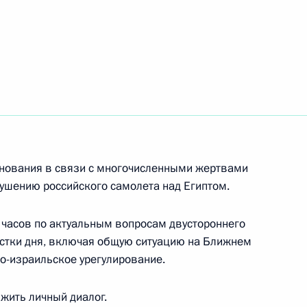
ть следующие материалы
инистром Израиля
нования в связи с многочисленными жертвами
рушению российского самолета над Египтом.
 часов по актуальным вопросам двустороннего
естки дня, включая общую ситуацию на Ближнем
аиля Биньямином Нетаньяху
но-израильское урегулирование.
жить личный диалог.