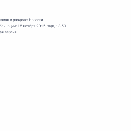
инистром Израиля
ован в разделе:
Новости
бликации:
18 ноября 2015 года, 13:50
ая версия
инистром Израиля
аиля Биньямином Нетаньяху