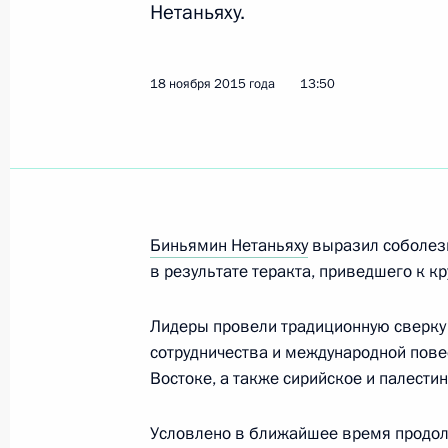
Нетаньяху.
Показа
18 ноября 2015 года
13:50
Телефонный разговор с Премьер-м
Биньямином Нетаньяху
21 июня 2016 года, 16:50
Биньямин Нетаньяху
выразил соболез
Посещение Большого театра
в результате теракта, приведшего к к
7 июня 2016 года, 21:15
Лидеры провели традиционную сверку
сотрудничества и международной пов
Встреча с Премьер-министром Изр
Востоке, а также сирийское и палести
7 июня 2016 года, 18:30
Условлено в ближайшее время продол