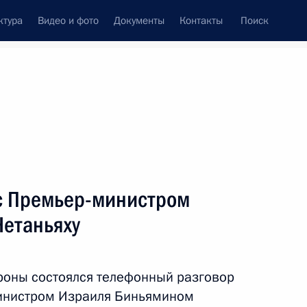
ктура
Видео и фото
Документы
Контакты
Поиск
Все персоны
с Премьер-министром
етаньяху
Подписаться на ленту
роны состоялся телефонный разговор
инистром Израиля Биньямином