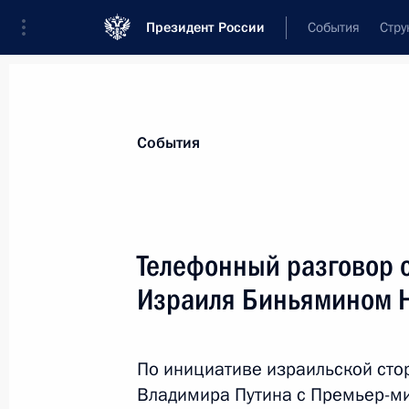
Президент России
События
Стру
Материалы по выбранной персоне
События
Нетаньяху
,
Биньямин
Премьер-министр Израиля
Телефонный разговор 
Израиля Биньямином Н
Лента событий
По инициативе израильской сто
Владимира Путина с Премьер-м