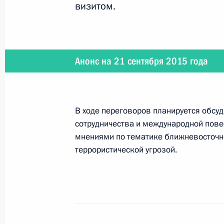
визитом.
Показа
Телефонный разговор с Премьер-м
Анонс на 21 сентября 2015 года
Биньямином Нетаньяху
21 июня 2016 года, 16:50
В ходе переговоров планируется обсу
сотрудничества и международной повес
Посещение Большого театра
мнениями по тематике ближневосточно
7 июня 2016 года, 21:15
террористической угрозой.
Встреча с Премьер-министром Изр
7 июня 2016 года, 18:30