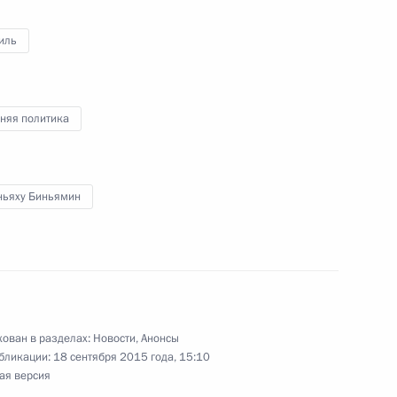
иль
 вопросы журналистов
ских переговоров
няя политика
 с Премьер-министром
ньяху Биньямин
аиля Биньямином Нетаньяху
ован в разделах:
Новости
,
Анонсы
бликации:
18 сентября 2015 года, 15:10
ая версия