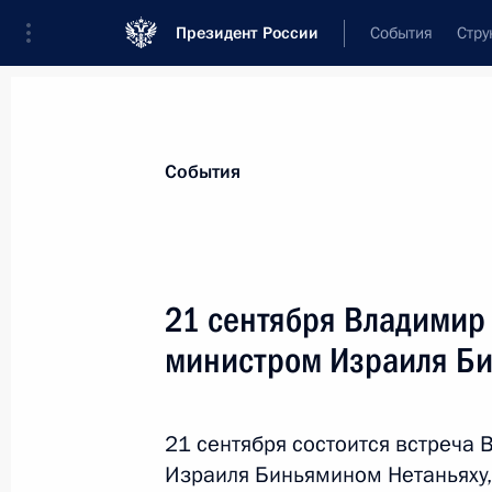
Президент России
События
Стру
Материалы по выбранной персоне
События
Нетаньяху
,
Биньямин
Премьер-министр Израиля
21 сентября Владимир 
министром Израиля Би
Лента событий
21 сентября состоится встреча
Израиля Биньямином Нетаньяху,