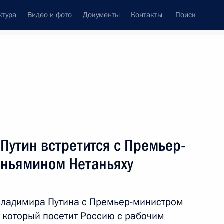
ктура
Видео и фото
Документы
Контакты
Поиск
Все персоны
Путин встретится с Премьер-
ньямином Нетаньяху
Подписаться на ленту
 Владимира Путина с Премьер-министром
 который посетит Россию с рабочим