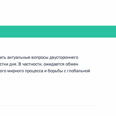
ть следующие материалы
инистром Израиля
дить актуальные вопросы двустороннего
тки дня. В частности, ожидается обмен
го мирного процесса и борьбы с глобальной
аиля Биньямином Нетаньяху