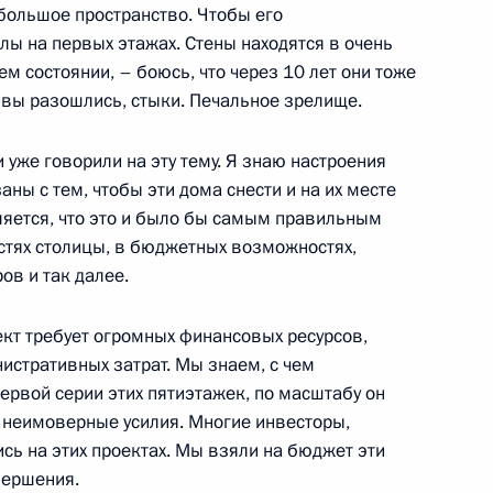
ебольшое пространство. Чтобы его
Сергеем Собяниным
лы на первых этажах. Стены находятся в очень
ем состоянии, – боюсь, что через 10 лет они тоже
швы разошлись, стыки. Печальное зрелище.
уже говорили на эту тему. Я знаю настроения
о вопросам безопасности
ны с тем, чтобы эти дома снести и на их месте
ляется, что это и было бы самым правильным
стях столицы, в бюджетных возможностях,
ов и так далее.
ект требует огромных финансовых ресурсов,
 полномочном представителе
истративных затрат. Мы знаем, с чем
льном округе и Общественной
ервой серии этих пятиэтажек, по масштабу он
 неимоверные усилия. Многие инвесторы,
сь на этих проектах. Мы взяли на бюджет эти
вершения.