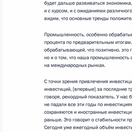
будет дальше развиваться экономика, 
Инаугурация мэра Москвы
и с курсом, и с ожиданиями различного
видим, что основные тренды положите
18 сентября 2018 года, 13:15
Промышленность, особенно обрабатыва
процента по предварительным итогам.
Рабочая встреча с мэром Москвы 
обрабатывающей, что позитивно, это 
14 апреля 2018 года, 13:00
но и о том, что наша промышленность 
на международных рынках.
С точки зрения привлечения инвестици
Посещение павильона «Космос» на
инвестиций, [впервые] за последние т
12 апреля 2018 года, 15:10
говоря, рекордный показатель. У нас б
не падали все эти годы по инвестициям
сохраняются и иностранные инвестици
раньше. Это говорит о стабильности пр
Встреча с мэром Москвы Сергеем 
Сегодня уже ежегодный объём инвести
Олегом Белозёровым