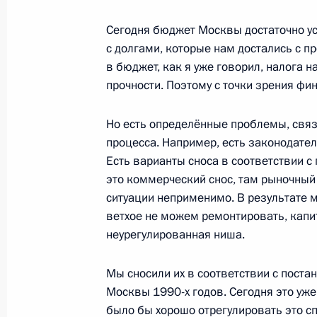
Сегодня бюджет Москвы достаточно у
Расширенное заседание Коллегии 
с долгами, которые нам достались с пр
службы
в бюджет, как я уже говорил, налога 
20 ноября 2015 года, 11:30
прочности. Поэтому с точки зрения фи
Но есть определённые проблемы, свя
процесса. Например, есть законодате
Показа
Есть варианты сноса в соответствии с
это коммерческий снос, там рыночный в
ситуации неприменимо. В результате м
ветхое не можем ремонтировать, капи
неурегулированная ниша.
Встреча с военнослужащими Во
26 июля 2026 года
Мы сносили их в соответствии с пост
Москвы 1990-х годов. Сегодня это уже, 
было бы хорошо отрегулировать это 