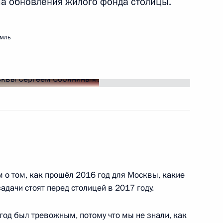
ма обновления жилого фонда столицы.
ть следующие материалы
емль
м центральным диаметрам
ва
 Собяниным
 о том, как прошёл 2016 год для Москвы, какие
адачи стоят перед столицей в 2017 году.
од был тревожным, потому что мы не знали, как