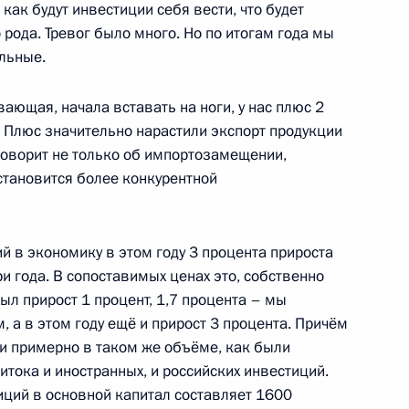
как будут инвестиции себя вести, что будет
 рода. Тревог было много. Но по итогам года мы
льные.
ющая, начала вставать на ноги, у нас плюс 2
 Плюс значительно нарастили экспорт продукции
Сергеем Собяниным
говорит не только об импортозамещении,
становится более конкурентной
й в экономику в этом году 3 процента прироста
 ВДНХ
ри года. В сопоставимых ценах это, собственно
ыл прирост 1 процент, 1,7 процента – мы
, а в этом году ещё и прирост 3 процента. Причём
и примерно в таком же объёме, как были
итока и иностранных, и российских инвестиций.
Собяниным и главой РЖД
ций в основной капитал составляет 1600