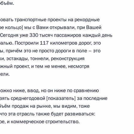
объём.
зовать транспортные проекты на рекордные
е кольцо] мы с Вами открывали, при Вашей
противодействию коррупции
 Сегодня уже 330 тысяч пассажиров каждый день
алью. Построили 117 километров дорог, это
 причём это не просто дороги в поле – это
ки, эстакады, тоннели, реконструкция
ожный проект, и тем не менее, несмотря
о вопросам комплексного
ели.
жко ниже, ввод, но он ниже по сравнению
зять среднегодовой [показатель] за последние
объём продаж на рынке, мы видим, тоже
что эта отрасль также будет развиваться:
ому развитию и приоритетным
ое, и коммерческое строительство.