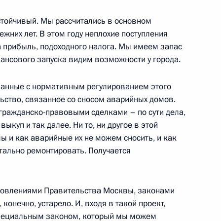
стойчивый. Мы рассчитались в основном
Федеральной налоговой
ежних лет. В этом году неплохие поступления
на прибыль, подоходного налога. Мы имеем запас
нансового запуска видим возможности у города.
занные с нормативным регулированием этого
льство, связанное со сносом аварийных домов.
ть предыдущие материалы
 гражданско-правовыми сделками – по сути дела,
ыкуп и так далее. Ни то, ни другое в этой
ы и как аварийные их не можем сносить, и как
тально ремонтировать. Получается
енно-Морского Флота
ановлениями Правительства Москвы, законами
конечно, устарело. И, входя в такой проект,
специальным законом, который мы можем