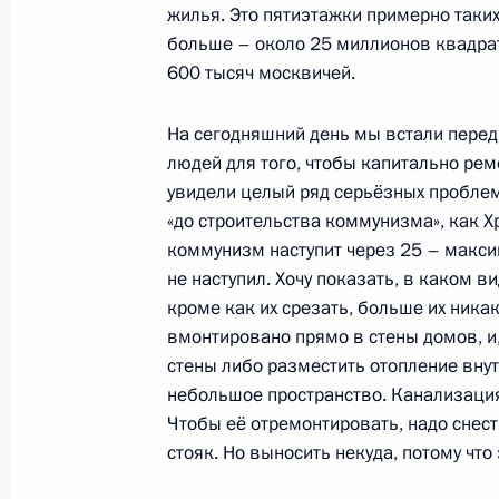
жилья. Это пятиэтажки примерно таких
больше – около 25 миллионов квадрат
600 тысяч москвичей.
Открытие Московского центрально
10 сентября 2016 года, 12:30
На сегодняшний день мы встали перед
людей для того, чтобы капитально рем
увидели целый ряд серьёзных проблем
«до строительства коммунизма», как Хр
Встреча с Сергеем Собяниным и 
коммунизм наступит через 25 – макси
7 июля 2016 года, 14:25
не наступил. Хочу показать, в каком в
кроме как их срезать, больше их ника
вмонтировано прямо в стены домов, и
стены либо разместить отопление вну
Перечень поручений по вопросам 
небольшое пространство. Канализаци
монастыря
Чтобы её отремонтировать, надо снес
24 мая 2016 года, 14:00
стояк. Но выносить некуда, потому что