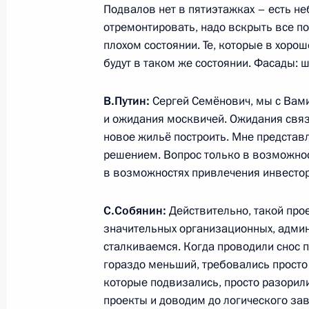
Подвалов нет в пятиэтажках – есть н
Рабочая встреча с мэром Москвы 
отремонтировать, надо вскрыть все по
плохом состоянии. Те, которые в хорош
15 апреля 2016 года, 14:45
будут в таком же состоянии. Фасады: 
В.Путин:
Сергей Семёнович, мы с Вами 
Заседание президиума Госсовета п
и ожидания москвичей. Ожидания связа
дорожного движения
новое жильё построить. Мне представ
решением. Вопрос только в возможно
14 марта 2016 года, 17:30
в возможностях привлечения инвестор
С.Собянин:
Действительно, такой про
Совместное заседание Совета при
значительных организационных, админ
Президента в Центральном федера
сталкиваемся. Когда проводили снос п
палаты ЦФО
гораздо меньший, требовались просто
17 февраля 2016 года, 15:00
которые подвизались, просто разорили
проекты и доводим до логического за