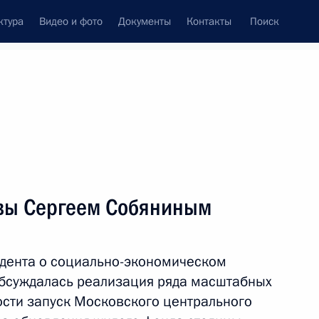
ктура
Видео и фото
Документы
Контакты
Поиск
Все персоны
вы Сергеем Собяниным
дента о социально-экономическом
Подписаться на ленту
Обсуждалась реализация ряда масштабных
ости запуск Московского центрального