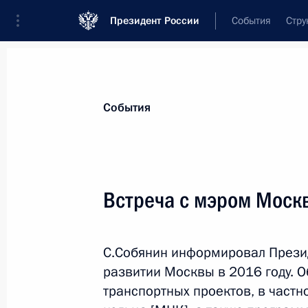
Президент России
События
Стру
Материалы по выбранной персоне
События
Собянин
,
Сергей
Семёнович
мэр Москвы
Встреча с мэром Моск
С.Собянин информировал Прези
Лента событий
развитии Москвы в 2016 году. 
транспортных проектов, в частн