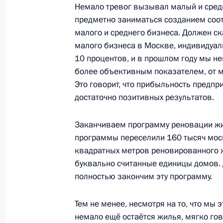
5 июля 2017 года, 15:30
Немало тревог вызывал малый и средн
предметно заниматься созданием соо
малого и среднего бизнеса. Должен ск
малого бизнеса в Москве, индивидуал
Совместное заседание Госсовета и
10 процентов, и в прошлом году мы не
достижения целевых показателей 
более объективным показателем, от м
развития
Это говорит, что прибыльность предпри
4 мая 2017 года, 14:45
достаточно позитивных результатов.
Заканчиваем программу реновации жил
Встреча с мэром Москвы Сергеем
программы переселили 160 тысяч моск
квадратных метров реновированного ж
21 февраля 2017 года, 15:15
буквально считанные единицы домов.
полностью закончим эту программу.
Встреча с Мэром Москвы Сергеем
Тем не менее, несмотря на то, что мы
немало ещё остаётся жилья, мягко гов
11 ноября 2016 года, 20:00