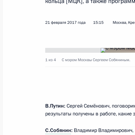
кольца [МЦК], а также програм
Показа
21 февраля 2017 года
15:15
Москва, Кр
Открытие движения по Московски
21 ноября 2019 года, 14:00
1 из 4
С мэром Москвы Сергеем Собяниным.
Совещание с членами Правительст
4 июня 2019 года, 17:00
Встреча с мэром Москвы Сергеем
В.Путин:
Сергей Семёнович, поговорим
результаты получены в работе, какие з
22 октября 2018 года, 17:00
С.Собянин
:
Владимир Владимирович, г