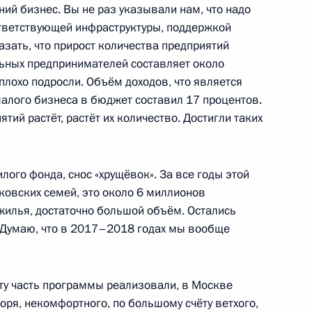
ий бизнес. Вы не раз указывали нам, что надо
тветствующей инфраструктуры, поддержкой
азать, что прирост количества предприятий
ьных предпринимателей составляет около
 Комиссии по мониторингу
плохо подросли. Объём доходов, что является
социально-экономического
алого бизнеса в бюджет составил 17 процентов.
ятий растёт, растёт их количество. Достигли таких
ого фонда, снос «хрущёвок». За все годы этой
 Собяниным
овских семей, это около 6 миллионов
илья, достаточно большой объём. Остались
 Думаю, что в 2017–2018 годах мы вообще
 Собяниным
 эту часть программы реализовали, в Москве
оря, некомфортного, по большому счёту ветхого,