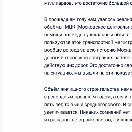
миллиардов, это достаточно большой 
15 ноября 2017 года, 17:45
В прошедшем году нам удалось реали
объёмы. МЦК [Московское центрально
Заседание президиума Совета по 
помощи возведён уникальный объект.
пользуются этой транспортной магистр
27 октября 2017 года, 17:00
вообще рекорд за всю историю Москвы,
дороги в городской застройке: развяз
действующих дорог. Это достаточно сл
Заседание президиума Госсовета п
на ситуацию, мы вышли на эти показат
развития пассажирских перевозок
Объём жилищного строительства немно
22 сентября 2017 года, 18:15
с рекордным прошлым годом, а если в
пять лет, то выше среднегодового. И 
увеличивается. Никаких сомнений нет, 
Заседание Совета по стратегическ
и гражданское строительство, жилищн
проектам