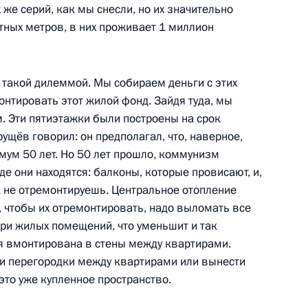
 же серий, как мы снесли, но их значительно
ных метров, в них проживает 1 миллион
го кольца
 такой дилеммой. Мы собираем деньги с этих
онтировать этот жилой фонд. Зайдя туда, мы
. Эти пятиэтажки были построены на срок
ущёв говорил: он предполагал, что, наверное,
Владимиром Мединским
мум 50 лет. Но 50 лет прошло, коммунизм
иде они находятся: балконы, которые провисают, и,
к не отремонтируешь. Центральное отопление
, чтобы их отремонтировать, надо выломать все
три жилых помещений, что уменьшит и так
сохранения Новодевичьего
я вмонтирована в стены между квартирами.
ти перегородки между квартирами или вынести
 это уже купленное пространство.